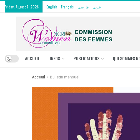
Friday, August 7, 2026
English
Français
فارسی
عربی
ACCUEIL
INFOS
PUBLICATIONS
QUI SOMMES N
Acceuil
Bulletin mensuel