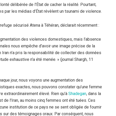
lonté délibérée de l’État de cacher la réalité. Pourtant,
s par les médias d’État révèlent un tsunami de violence.
refuge sécurisé Atena à Téhéran, déclarait récemment :
gmentation des violences domestiques, mais l’absence
ionales nous empêche d’avoir une image précise de la
 en Iran n’a pris la responsabilité de collecter des données
tude exhaustive n’a été menée. » (journal Shargh, 11
« Chaque jour, nous voyons une augmentation des
tistiques exactes, nous pouvons constater qu’une femme
fre extraordinairement élevé. Rien qu’à
Shadeg
a
n
, dans la
t de l’Iran, au moins cinq femmes ont été tuées. Ces
aucune institution de ce pays ne se sent obligée de fournir
sés sur des témoignages oraux. Par conséquent, nous