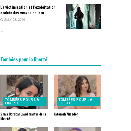
La victimisation et l’exploitation
cachée des veuves en Iran
JULY 23, 2026
...
Tombées pour la liberté
TOMBÉES POUR LA
TOMBÉES POUR LA
LIBERTÉ
LIBERTÉ
Shiva Bordbar Javid martyr de la
Fatemeh Alizadeh
liberté