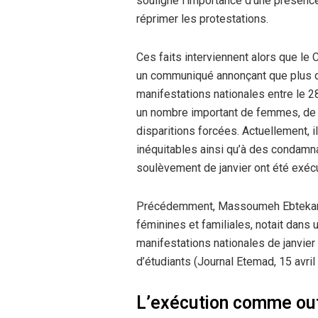
souligné l’importance d’une présence
réprimer les protestations.
Ces faits interviennent alors que le 
un communiqué annonçant que plus 
manifestations nationales entre le 2
un nombre important de femmes, de j
disparitions forcées. Actuellement, i
inéquitables ainsi qu’à des condamna
soulèvement de janvier ont été exéc
Précédemment, Massoumeh Ebtekar, a
féminines et familiales, notait dan
manifestations nationales de janvie
d’étudiants (Journal Etemad, 15 avril
L’exécution comme out