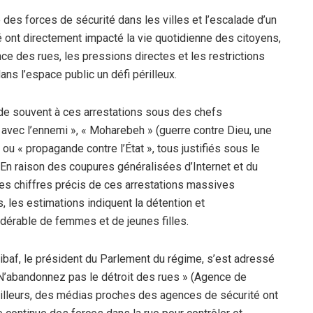
es forces de sécurité dans les villes et l’escalade d’un
é ont directement impacté la vie quotidienne des citoyens,
e des rues, les pressions directes et les restrictions
ans l’espace public un défi périlleux.
ède souvent à ces arrestations sous des chefs
n avec l’ennemi », « Moharebeh » (guerre contre Dieu, une
ou « propagande contre l’État », tous justifiés sous le
. En raison des coupures généralisées d’Internet et du
, les chiffres précis de ces arrestations massives
 les estimations indiquent la détention et
érable de femmes et de jeunes filles.
af, le président du Parlement du régime, s’est adressé
 « N’abandonnez pas le détroit des rues » (Agence de
illeurs, des médias proches des agences de sécurité ont