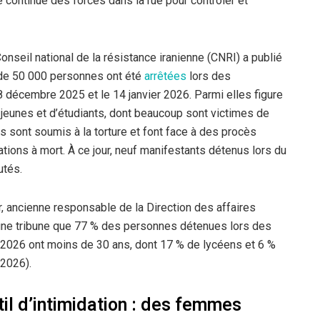
 continue des forces dans la rue pour contrôler et
Conseil national de la résistance iranienne (CNRI) a publié
de 50 000 personnes ont été
ar
r
êtées
lors des
8 décembre 2025 et le 14 janvier 2026. Parmi elles figure
eunes et d’étudiants, dont beaucoup sont victimes de
ls sont soumis à la torture et font face à des procès
tions à mort. À ce jour, neuf manifestants détenus lors du
utés.
ncienne responsable de la Direction des affaires
s une tribune que 77 % des personnes détenues lors des
r 2026 ont moins de 30 ans, dont 17 % de lycéens et 6 %
 2026).
il d’intimidation : des femmes