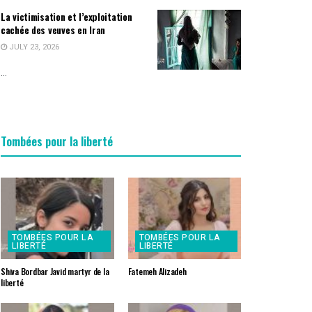
La victimisation et l’exploitation
cachée des veuves en Iran
JULY 23, 2026
...
Tombées pour la liberté
TOMBÉES POUR LA
TOMBÉES POUR LA
LIBERTÉ
LIBERTÉ
Shiva Bordbar Javid martyr de la
Fatemeh Alizadeh
liberté