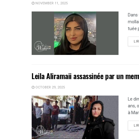
NOVEMBER 11, 2025
Dans 
molla
tuée 
LI
Leila Aliramaii assassinée par un me
OCTOBER 29, 2025
Le di
ans, o
à Mari
LI