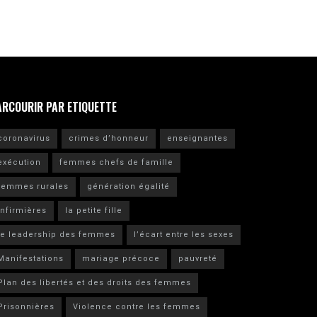
ARCOURIR PAR ETIQUETTE
coronavirus
crimes d’honneur
enseignantes
exécution
femmes chefs de famille
femmes rurales
génération égalité
infirmières
la petite fille
le leadership des femmes
l’écart entre les sexes
Manifestations
mariage précoce
pauvreté
Plan des libertés et des droits des femmes
Prisonnières
Violence contre les femmes