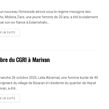
un nouveau féminicide atroce sous le régime misogyne des
hs, Mobina Zare, une jeune femme de 20 ans, a été brutalement
par son ex-fiancé à Eslamshahr,...
DETAILS
RE LA SUITE
mbre du CGRI à Marivan
manche 26 octobre 2025, Leila Aliramaii, une femme kurde de 40
riginaire du village de Bisaran et résidente du quartier de Hejrat
van, a été...
DETAILS
RE LA SUITE