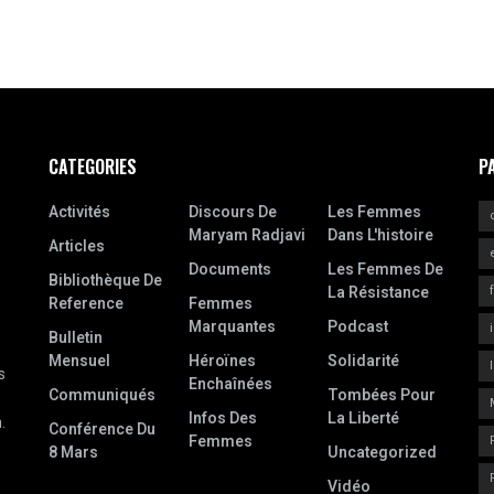
CATEGORIES
P
Activités
Discours De
Les Femmes
Maryam Radjavi
Dans L'histoire
Articles
Documents
Les Femmes De
Bibliothèque De
La Résistance
Reference
Femmes
Marquantes
Podcast
Bulletin
Mensuel
Héroïnes
Solidarité
s
Enchaînées
Communiqués
Tombées Pour
Infos Des
La Liberté
.
Conférence Du
Femmes
8 Mars
Uncategorized
Vidéo