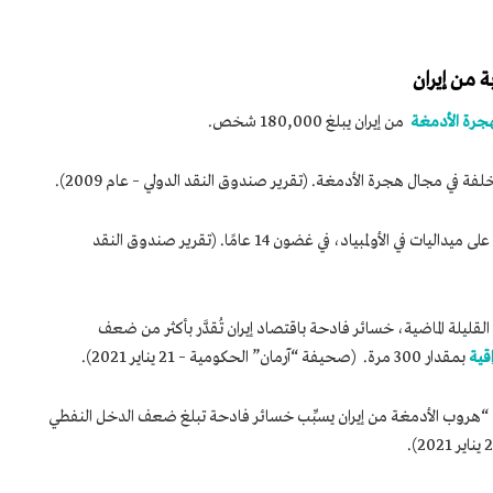
 من إيران
جرة الأدمغة
من إيران يبلغ 180,000 شخص.
هاجر من إيران 63 في المائة من الطلاب الحاصلين على ميداليات في الأولمبياد، في غضون 14 عامًا. (تقرير صندوق النقد
قليلة الماضية، خسائر فادحة باقتصاد إيران تُقدَّر بأكثر من ضعف
اقية
بمقدار 300 مرة. (صحيفة “آرمان” الحكومية – 21 يناير 2021).
إن: “هروب الأدمغة من إيران يسبِّب خسائر فادحة تبلغ ضعف الدخل النفطي