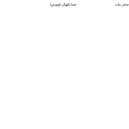
سحر بيات
صبا نكهبان (ونوس)