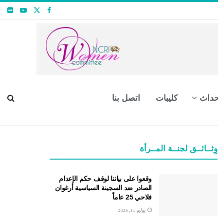
حداث
كليبات
اتصل بنا
وِثــائــق لجنــة المــرأة
وقعوا على بياننا لوقف حكم الإعدام
الصادر ضد السجينة السياسية أرغوان
فلاحي 25 عاماً
يوليو 11, 2026