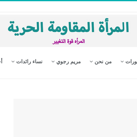
ورات
من نحن
مريم رجوي
نساء رائدات
أ