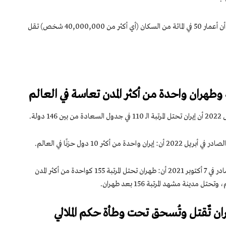
أعلن مركز الإحصاء الإيراني في 7 أغسطس 2022 أن أعمار 50 في المائة من السكان (أي أكثر من 40,000,000 شخص) تقل
لة.
كثر 10 دول حزنًا في العالم.
ويفيد التقرير العالمي للسعادة لعام 2021، الصادر في 7 أكتوبر 2021 أن: طهران تحتل المرتبة 155 كواحدة من أكثر المدن
ان تٌقتل وتُسحق تحت وطأة حكم الملالي