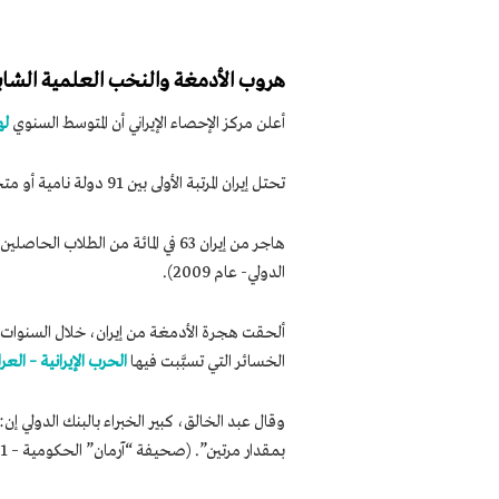
هروب الأدمغة والنخب العلمية الشابة
أعلن مركز الإحصاء الإيراني أن المتوسط ​​السنوي
له
تحتل إيران المرتبة الأولى بين 91 دولة نامية أو متخلفة في مجال هجرة الأدمغة. (تقرير صندوق النقد الدولي – عام 2009).
الدولي- عام 2009).
ألحقت هجرة الأدمغة من إيران، خلال السنوات ال
الخسائر التي تسبَّبت فيها
الحرب الإيرانية – العر
وقال عبد الخالق، كبير الخبراء بالبنك الدولي 
بمقدار مرتين”. (صحيفة “آرمان” الحكومية – 21 يناير 2021).