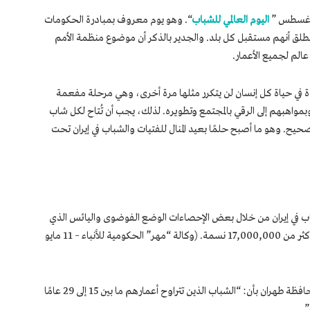
اليوم العالمي للشباب
“. وهو يوم معروف بمبادرة الحكومات
لق أنهم مستقبل كل بلد. والجدير بالذكر أن موضوع منظمة الأمم
 عالم لجميع الأعمار.
في حياة كل إنسان لن يتكرر مثلها مرة أخرى، وهي مرحلة مفعمة
واهبهم إلى الرقي بالمجتمع وتطويره. لذلك، يجب أن تُتاح لكل شاب
يح. وهو ما أصبح حلمًا بعيد المنال للفتيات والشباب في إيران تحت
اب في إيران من خلال بعض الإحصاءات الوضع الفوضوى واليائس الذي
يعيشه الشباب في إيران. ويبلغ عددهم في إيران أكثر من 17,000,000 نسمة. (وكالة “مهر” الحكومية للأنباء – 11 مايو
صرَّح دلبري، المدير العام للرعاية الاجتماعية بمحافظة طهران بأن: “الشباب الذين تتراوح أعمارهم ما بين 15 إلى 29 عامًا