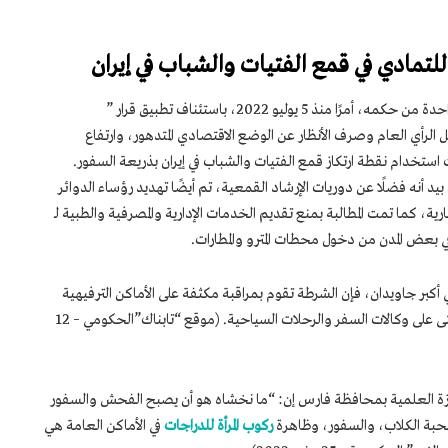
للتمادي في قمع الفتيات والشباب في إيران
أصدرتحكومة المعمم رئيسي عشية مرور سنة واحدة من حكمه، أمرًا منذ 5 يوليو 2022، باستئناف تطبيق قرار ”
الرأي العام وصرف الأنظار عن الوضع الاقتصادي المتدهور، وارتفاع
ت استخدام نقطة ارتكاز قمع الفتيات والشباب في إيران بذريعة السفور.
 بيد أنه فضلًا عن دوريات الإرشاد القمعية، تم أيضًا تهديد رؤساء الدوائر
 كما تمت المطالبة بمنع تقديم الخدمات الإدارية والمصرفية والطبية لـ
بعض المدن من دخول محطات المترو والمطارات.
أكبر جاويدان، فإن الشرطة تقوم بمراقبة مكثفة على الأماكن الترفيهية
والتاريخية والسياحية والخدمية والتجارية وحتى على وكالات السفر والرحلات السياحية. (موقع “تابناك”الحكومي – 12
زة العلمية بمحافظة فارس إن: “ما نخشاه هو أن يصبح الفحش والسفور
صحبة الكلاب، والسفور، وظاهرة
ركوب المرأة للدراجات
في الأماكن العامة هي