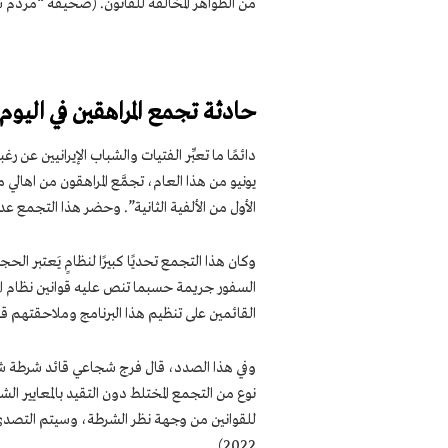
من الظواهر المخالفة للقانون. (صحيفة “مردم سالاري” الح
حادثة تجمع المراهقين في اليوم ا
يونيو من هذا العام، تجمَّع المراهقون من اهالي 
الأول من الألفية الثانية”. وحضر هذا التجمع عدد
وكان هذا التجمع تحديًا كبيرًا لنظامٍ يَعتبر الح
السفور جريمة حسبما تنص عليه قوانين نظام الملا
القائمين على تنظيم هذا البرنامج وملاحقتهم قضائ
وفي هذا الصدد، قال فرج شجاعي قائد شرطة شيرا
نوع من التجمع المختلط دون التقيد بالمعايير ال
2022).