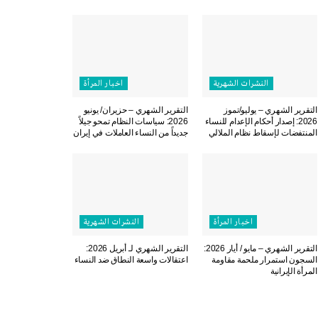
النشرات الشهریة
اخبار المرأة
التقرير الشهري – يوليو/تموز
التقرير الشهري – حزيران/ يونيو
2026: إصدار أحكام الإعدام للنساء
2026: سياسات النظام تمحو جيلاً
المنتفضات لإسقاط نظام الملالي
جديداً من النساء العاملات في إيران
اخبار المرأة
النشرات الشهریة
التقرير الشهري – مايو / أيار 2026:
التقرير الشهري لـ أبريل 2026:
السجون استمرار ملحمة مقاومة
اعتقالات واسعة النطاق ضد النساء
المرأة الإيرانية