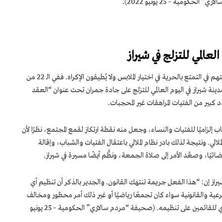
كومية – 25 يونيو 2022).
لعالمي للتزلج في شيراز
دائمًا ما تعبِّر الفتيات والشباب الإيرانيين عن رغبتهم في التمتع بالحرية في اختيار الملابس ولا يُطيقون الإكراه. ففي الـ 22 من
مدينة شيراز في اليوم العالمي للتزلج على جادة جمران تحت عنوان “العقد
 كبير من الفتيات المراهقات غير المحجبات.
جاب إلزاميًا للفتيات والنساء، وجعل منه نقطة ارتكاز لقمع المجتمع، نظرًا لأن
لي. ونتيجة لذلك بادر نظام الملالي باعتقال الفتيات والشباب، وإقالة
يًا، وصعَّد الأمر إلى صلاة الجمعة، ونظَّم أيضًا مسيرة في شيراز.
ز إن: “هذا الفعل جريمة تنتهك القانون. والجدير بالذكر أن تنظيم أي
شرعية والقانونية سواء كان تجمعًا رياضيًا أو غير ذلك أمر محظور ومخالف
للقوانين من وجهة نظر الشرطة، وسيتم التصدي للقائمين على تنظيمه. (صحيفة “مردم سالاري” الحكومية – 25 يونيو