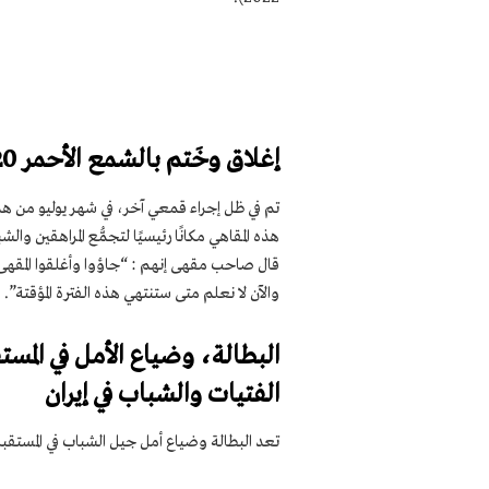
إغلاق وخَتم بالشمع الأحمر 20 مقهى رئيسي في شيراز
هذه المقاهي مكانًا رئيسيًا لتجمُّع المراهقين وال
قال صاحب مقهى إنهم : “جاؤوا وأغلقوا المقهى 
والآن لا نعلم متى ستنتهي هذه الفترة المؤقتة”. (صحيفة
البطالة، وضياع الأمل في المست
الفتيات والشباب في إيران
تعد البطالة وضياع أمل جيل الشباب في المستقبل 