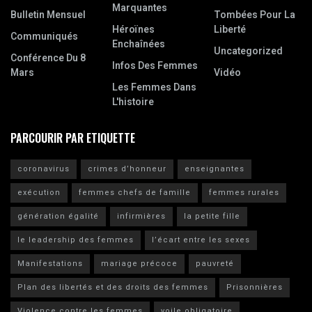
Marquantes
Bulletin Mensuel
Tombées Pour La
Héroïnes
Liberté
Communiqués
Enchaînées
Uncategorized
Conférence Du 8
Infos Des Femmes
Mars
Vidéo
Les Femmes Dans
L'histoire
PARCOURIR PAR ETIQUETTE
coronavirus
crimes d’honneur
enseignantes
exécution
femmes chefs de famille
femmes rurales
génération égalité
infirmières
la petite fille
le leadership des femmes
l’écart entre les sexes
Manifestations
mariage précoce
pauvreté
Plan des libertés et des droits des femmes
Prisonnières
Violence contre les femmes
voile obligatoire