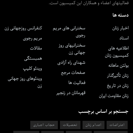
فعالیتهای اعضاء و همکاران این کمیسیون است.
دسته ها
اخبار زنان
سخنرانی های مریم
کنفرانس روزجهانی زن
رجوی
اسناد
مریم رجوی
سخنرانیهای روز
اطلاعیه های
مقالات
جهانی زن
کمیسیون زنان
همبستگی
شهدای راه آزادی
بولتن ماهانه
ویدئو کلیپ
صفحات مرجع
زنان تأثیرگذار
ویدئوهای روز جهانی
فعالیت ها
زنان در تاریخ
زن
قهرمانان در زنجیر
زنان مقاومت ایران
جستجو بر اساس برچسب
اعتراضات
اعدام زنان
تحصیلات
حجاب اجباری