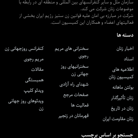
سازمان ملل و سایر کنفرانسهای بین المللی و منطقه ای در رابطه با
موضوعات زنان شرکت می کند.
شرکت در مبارزه بی امان علیه قوانین زن ستیز رژیم ایران بخشی از
فعالیتهای اعضاء و همکاران این کمیسیون است.
دسته ها
اخبار زنان
سخنرانی های مریم
کنفرانس روزجهانی زن
رجوی
اسناد
مریم رجوی
سخنرانیهای روز
اطلاعیه های
مقالات
جهانی زن
کمیسیون زنان
همبستگی
شهدای راه آزادی
بولتن ماهانه
ویدئو کلیپ
صفحات مرجع
زنان تأثیرگذار
ویدئوهای روز جهانی
فعالیت ها
زنان در تاریخ
زن
قهرمانان در زنجیر
زنان مقاومت ایران
جستجو بر اساس برچسب