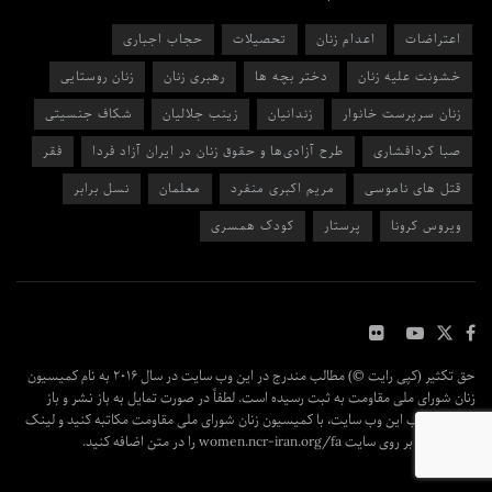
اعتراضات
اعدام زنان
تحصیلات
حجاب اجباری
خشونت علیه زنان
دختر بچه ها
رهبری زنان
زنان روستایی
زنان سرپرست خانوار
زندانیان
زینب جلالیان
شکاف جنسیتی
صبا کردافشاری
طرح آزادی‌ها و حقوق زنان در ایران آزاد فردا
فقر
قتل های ناموسی
مریم اکبری منفرد
معلمان
نسل برابر
ویروس کرونا
پرستار
کودک همسری
حق تکثیر (کپی رایت ©) مطالب مندرج در این وب سایت در سال ۲۰۱۶ به نام کمیسیون
زنان شورای ملی مقاومت به ثبت رسیده است. لطفاً در صورت تمایل به باز نشر و باز
پخش مطالب این وب سایت، با کمیسیون زنان شورای ملی مقاومت مکاتبه کنید و لینک
مقاله اصلی بر روی سایت women.ncr-iran.org/fa را در متن اضافه کنید.