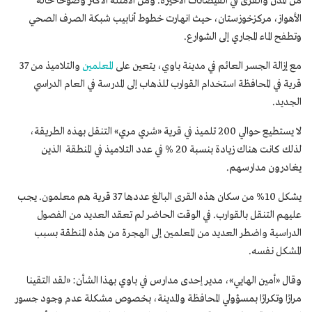
من المدن والقرى في الفيضانات الأخيرة. ومن الأمثلة الأكثر وضوحا حالة
الأهواز، مركزخوزستان، حيث انهارت خطوط أنابيب شبكة الصرف الصحي
وتطفح الماء المجاري إلى الشوارع.
مع إزالة الجسر العائم في مدينة باوي، يتعين على
المعلمين
والتلاميذ من 37
قرية في المحافظة استخدام القوارب للذهاب إلى المدرسة في العام الدراسي
الجديد.
لا يستطيع حوالي 200 تلميذ في قرية «شري مري» التنقل بهذه الطريقة،
لذلك كانت هناك زيادة بنسبة 20 % في عدد التلاميذ في المنطقة الذين
يغادرون مدارسهم.
يشكل 10% من سكان هذه القرى البالغ عددها 37 قرية هم معلمون. يجب
عليهم التنقل بالقوارب. في الوقت الحاضر لم تعقد العديد من الفصول
الدراسية واضطر العديد من المعلمين إلى الهجرة من هذه المنطقة بسبب
المشكل نفسه.
وقال «أمين الهايي»، مدير إحدى مدارس في باوي بهذا الشأن: «لقد التقينا
مرارًا وتكرارًا بمسؤولي المحافظة والمدينة، بخصوص مشكلة عدم وجود جسور