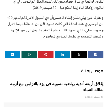
للقرى الواقعة في شرق قضاء باوي لكن لسوء الحظ، لم نتوصل إلى أي
نتائج». (وكالة أنباء إيلنا الحكومية – 29 سبتمبر 2019)
واعترف خبير بيئي بشأن إنشاء الجسوربأن «في السيول الأخيرة تم تدمير 400
من الجسور في هذه المنطقة التي كانت عمرها أقل من 50 عامًا. بينما لا تزال
جسر«ساساني» الذي عمرها 2000 عام قائمة. هذا يدل على سوء الإدارة
وضعف التصميم في نظامنا الهندسي المعاصر».
موصى به لك
إغلاق أربعة أندية رياضية نسوية في يزد بالتزامن مع أزمة
بطالة النساء
أغسطس 6, 2026