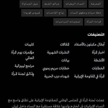
الممرضة
النساء الريفيات
جرائم الشرف
جيل المساواة
خطة حريات وحقوق النساء
زواج القاصرات
فيروس كورونا
قيادة المرأة
لسجينات السياسيات
التصنيفات
أبطال مكبلون بالأصفاد
المقالات
کلیبات
اخبار المرأة
النشرات الشهریة
مؤتمرات يوم المرأة
العالمي
الأنشطة
بیانات
مراجع ليبيرالية
الخطابات
خطابات مريم رجوي
وِثــائــق لجنــة المــرأة
المرأة في المقاومة الإيرانية
شهداء درب الحرية
عملت لجنة المرأة في المجلس الوطني للمقاومة الإيرانية على نطاق واسع مع
النساء الإيرانيات في الخارج ولديها علاقة مستقرة مع النساء داخل إيران.