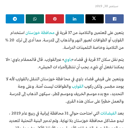
سبتمبر 30, 2019
يتعين على المعلمين والتلاميذ من 37 قرية في
محافظة خوزستان
استخدام
القوارب أو الطوافات لعبور النهر والذهاب إلى المدرسة. مما أدى إلى ترك 20 %
من التلاميذ وخاصة التلميذات الدراسة.
يتم نقل سكان 37 قرية في قضاء «
باوي
» عبرالقوارب. قال قائممقام باوي: «لا
يمكننا نفعل أي شيء. يجب أن ننتظرلأجراء ات الجيش».
ويتعين على قرىفي قضاء باوي في محا فظة خوزستان التنقل بالقوارب لأنه لا
يوجد مجّسر. ولكن ركوب
القوارب
والطوافات ليست آمنة. وعلى وجة
التحديد، مع بدء موسم الخريف وموسم المطر، سيكون الذهاب إلى المدرسة
والعمل خطيرًا على سكان هذه القرى.
بعد
الفيضانات
التي اجتاحت حوالي 31 محافظة إيرانية في ربيع عام 2019 ،
تبدو مشاكل محافظة خوزستان بلا نهاية. وتم تدمير البنية التحتية للعديد