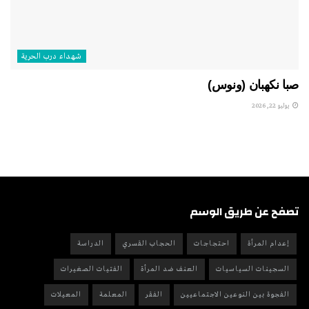
شهداء درب الحرية
صبا نكهبان (ونوس)
يوليو 22, 2026
تصفح عن طريق الوسم
إعدام المرأة
احتجاجات
الحجاب القسري
الدراسة
السجينات السياسيات
العنف ضد المرأة
الفتيات الصغيرات
الفجوة بين النوعين الاجتماعيين
الفقر
المعلمة
المعيلات