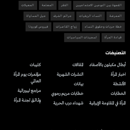
الفجوة بين النوعين الاجتماعيين
الفقر
المعلمة
المعيلات
الممرضة
النساء الريفيات
جرائم الشرف
جيل المساواة
خطة حريات وحقوق النساء
زواج القاصرات
فيروس كورونا
قيادة المرأة
لسجينات السياسيات
التصنيفات
أبطال مكبلون بالأصفاد
المقالات
کلیبات
اخبار المرأة
النشرات الشهریة
مؤتمرات يوم المرأة
العالمي
الأنشطة
بیانات
مراجع ليبيرالية
الخطابات
خطابات مريم رجوي
وِثــائــق لجنــة المــرأة
المرأة في المقاومة الإيرانية
شهداء درب الحرية