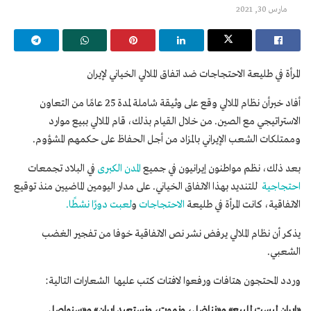
مارس 30, 2021
المرأة في طليعة الاحتجاجات ضد اتفاق الملالي الخياني لإيران
أفاد خبرأن نظام الملالي وقع على وثيقة شاملة لمدة 25 عامًا من التعاون
الاستراتيجي مع الصين. من خلال القيام بذلك، قام الملالي ببيع موارد
وممتلكات الشعب الإيراني بالمزاد من أجل الحفاظ على حكمهم المشؤوم.
بعد ذلك، نظم مواطنون إيرانيون في جميع
المدن الكبرى
في البلاد تجمعات
احتجاجية
للتنديد بهذا الاتفاق الخياني. على مدار اليومين الماضيين منذ توقيع
الاتفاقية، كانت المرأة في طليعة
الاحتجاجات
و
لعبت دورًا نشطًا.
يذكر أن نظام الملالي يرفض نشر نص الاتفاقية خوفا من تفجير الغضب
الشعبي.
وردد المحتجون هتافات ورفعوا لافتات كتب عليها الشعارات التالية:
«إيران ليست للبيع» و«نناضل، ونموت، ونستعيد إيران» و«سنواصل