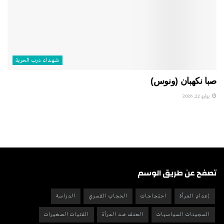
شهداء درب الحرية
صبا نكهبان (ونوس)
يوليو 22, 2026
تصفح عن طريق الوسم
إعدام المرأة
احتجاجات
الحجاب القسري
الدراسة
السجينات السياسيات
العنف ضد المرأة
الفتيات الصغيرات