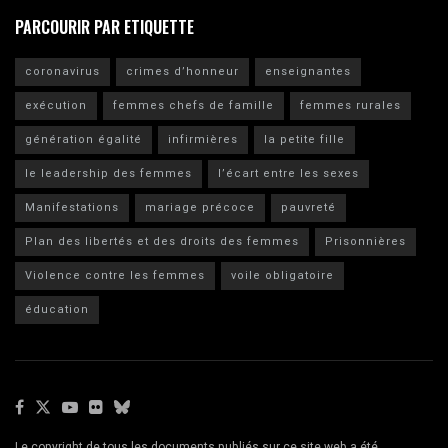
PARCOURIR PAR ETIQUETTE
coronavirus
crimes d’honneur
enseignantes
exécution
femmes chefs de famille
femmes rurales
génération égalité
infirmières
la petite fille
le leadership des femmes
l’écart entre les sexes
Manifestations
mariage précoce
pauvreté
Plan des libertés et des droits des femmes
Prisonnières
Violence contre les femmes
voile obligatoire
éducation
Le copyright de tous les documents publiés sur ce site web a été