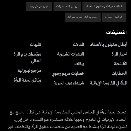
خطة حريات وحقوق النساء
زواج القاصرات
فيروس كورونا
قيادة المرأة
لسجينات السياسيات
التصنيفات
أبطال مكبلون بالأصفاد
المقالات
کلیبات
اخبار المرأة
النشرات الشهریة
مؤتمرات يوم المرأة
العالمي
الأنشطة
بیانات
مراجع ليبيرالية
الخطابات
خطابات مريم رجوي
وِثــائــق لجنــة المــرأة
المرأة في المقاومة الإيرانية
شهداء درب الحرية
عملت لجنة المرأة في المجلس الوطني للمقاومة الإيرانية على نطاق واسع مع
النساء الإيرانيات في الخارج ولديها علاقة مستقرة مع النساء داخل إيران.
تشارك لجنة المرأة بنشاط مع العديد من منظمات حقوق المرأة والمنظمات غير