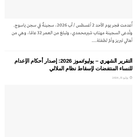
أُعدمت فجر يوم الأحد 2 أغسطس / آب 2026، سجينةٌ في سجن ياسوج.
وتُدعى السجينة مهتاب شيرمحمدي، وتبلغ من العمر 32 عامًا، وهي من
أهالي تبريز وأمّ لطفلة....
التقرير الشهري – يوليو/تموز 2026: إصدار أحكام الإعدام
للنساء المنتفضات لإسقاط نظام الملالي
يوليو 31, 2026