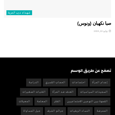
شهداء درب الحرية
صبا نكهبان (ونوس)
يوليو 22, 2026
تصفح عن طريق الوسم
إعدام المرأة
احتجاجات
الحجاب القسري
الدراسة
السجينات السياسيات
العنف ضد المرأة
الفتيات الصغيرات
الفجوة بين النوعين الاجتماعيين
الفقر
المعلمة
المعيلات
الممرضة
النساء الريفيات
جرائم الشرف
جيل المساواة