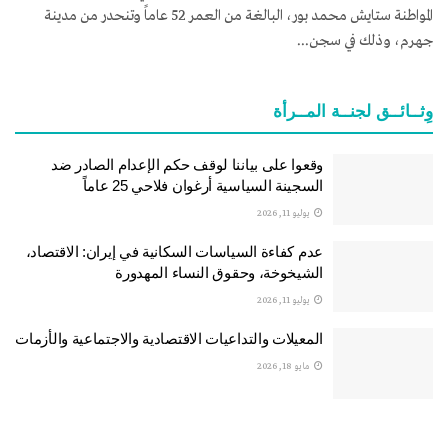
المواطنة ستايش محمد بور، البالغة من العمر 52 عاماً وتنحدر من مدينة
جهرم، وذلك في سجن...
وِثــائــق لجنــة المــرأة
وقعوا على بياننا لوقف حكم الإعدام الصادر ضد
السجينة السياسية أرغوان فلاحي 25 عاماً
يوليو 11, 2026
عدم كفاءة السياسات السكانية في إيران: الاقتصاد،
الشيخوخة، وحقوق النساء المهدورة
يوليو 11, 2026
المعيلات والتداعيات الاقتصادية والاجتماعية والأزمات
مايو 18, 2026