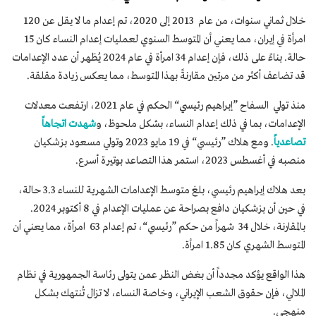
خلال ثماني سنوات، من عام 2013 إلى 2020، تم إعدام ما لا يقل عن 120
امرأة في إيران، مما يعني أن المتوسط السنوي لعمليات إعدام النساء كان 15
حالة. بناءً على ذلك، فإن إعدام 34 امرأة في عام 2024 يُظهر أن عدد الإعدامات
قد تضاعف أكثر من مرتين مقارنةً بهذا المتوسط، مما يعكس زيادة مقلقة.
منذ تولي السفاح ”إبراهيم رئيسي“ الحكم في عام 2021، ارتفعت معدلات
الإعدامات، بما في ذلك إعدام النساء، بشكل ملحوظ، و
شهدت اتجاهاً
تصاعدياً
. ومع هلاك ”رئيسي“ في 19 مايو 2023 وتولي مسعود بزشكيان
منصبه في أغسطس 2023، استمر هذا التصاعد بوتيرة أسرع.
بعد هلاك إبراهيم رئيسي، بلغ متوسط الإعدامات الشهرية للنساء 3.3 حالة،
في حين أن بزشكيان دافع بصراحة عن عمليات الإعدام في 8 أكتوبر 2024.
بالمقارنة، خلال 34 شهراً من حكم ”رئيسي“، تم إعدام 63 امرأة، مما يعني أن
المتوسط الشهري كان 1.85 امرأة.
هذا الواقع يؤكد مجدداً أن بغض النظر عمن يتولى رئاسة الجمهورية في نظام
الملالي، فإن حقوق الشعب الإيراني، وخاصة النساء، لا تزال تُنتهك بشكل
منهجي.