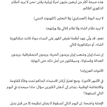
هذه صرخة أكثر من أربعين مليون امرأة إيرانية يقلن: نحن لا نريد النظام
الذكوري الظالم.
لا نريد البوط (العسكري) ولا النعلين (الكهنوت الديني)
لا نريد نظام الشاه ولا نظام الملالي ولا ورثتهما.
نعم، قد ولّی عهد أنظمة تفرض القهر علی النساء سواءً كانت ديكتاتورية
الشاه، أو ديكتاتورية الملالي.
إن نساء إيران وشعب إيران يريدون الحرية. يريدون الديمقراطية. يريدون
العدالة والمساواة، وسيقاتلون من أجل ذلك حتى النهاية.
الأخوات العزيزات!
في الأشهر الأخيرة، ومع اهتزاز أركان الاستبداد الحاكم تحت وطأة المقاومة
والانتفاضة الوطنية، يتبادر إلى أذهان الكثيرين سؤال: ماذا سيحدث في اليوم
التالي للسقوط؟
الإجابة واضحة: إن اليوم التالي للسقوط لا يمكن تنظيمه إلا من قبل بديل