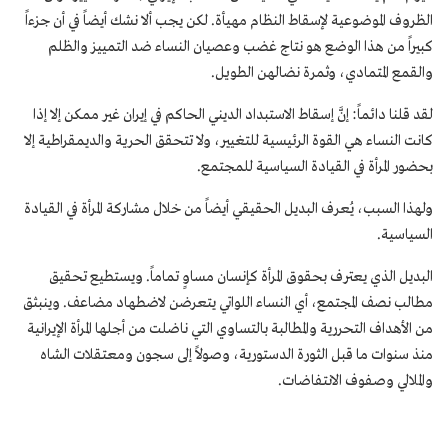
الظروف الموضوعية لإسقاط النظام مهيأة. لكن يجب ألا نشك أيضاً في أن جزءاً
كبيراً من هذا الوضع هو نتاج غضب وعصيان النساء ضد التمييز والظلم
والقمع المتمادي، وثمرة نضالهن الطويل.
لقد قلنا دائماً: إنَّ إسقاط الاستبداد الديني الحاكم في إيران غير ممكن إلا إذا
كانت النساء هي القوة الرئيسية للتغيير، ولا تتحقق الحرية والديمقراطية إلا
بحضور المرأة في القيادة السياسية للمجتمع.
ولهذا السبب، يُعرف البديل الحقيقي أيضاً من خلال مشاركة المرأة في القيادة
السياسية.
البديل الذي يعترف بحقوق المرأة كإنسان مساوٍ تماماً. ويستطيع تحقیق
مطالب نصف المجتمع، أي النساء اللواتي يتعرضن لاضطهاد مضاعف. وينبثق
من الأهداف التحررية والمطالبة بالتساوي التي ناضلت من أجلها المرأة الإيرانية
منذ سنوات ما قبل الثورة الدستوریة، وصولاً إلى سجون ومعتقلات الشاه
والملالي وصفوف الانتفاضات.