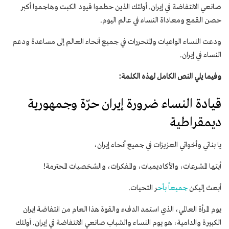
صانعي الانتفاضة في إيران. أولئك الذين حطموا قيود الكبت وهاجموا أكبر
حصن القمع ومعاداة النساء في عالم اليوم.
ودعت النساء الواعيات والمتحررات في جميع أنحاء العالم إلى مساعدة ودعم
النساء في إيران.
وفيما يلي النص الكامل لهذه الكلمة:
قيادة النساء ضرورة إیران حرّة وجمهوریة‌
دیمقراطیة
يا بناتي وأخواتي العزيزات في جميع أنحاء إيران،
أيتها المشرعات، والأكاديميات، والمفكرات، والشخصيات المحترمة!
أبعث إليكن
جميعاً بأ
ح
ر التحيات.
يوم المرأة العالمي، الذي استمد الدفء والقوة هذا العام من انتفاضة إيران
الكبيرة والدامية، هو يوم النساء والشباب صانعي الانتفاضة في إيران. أولئك