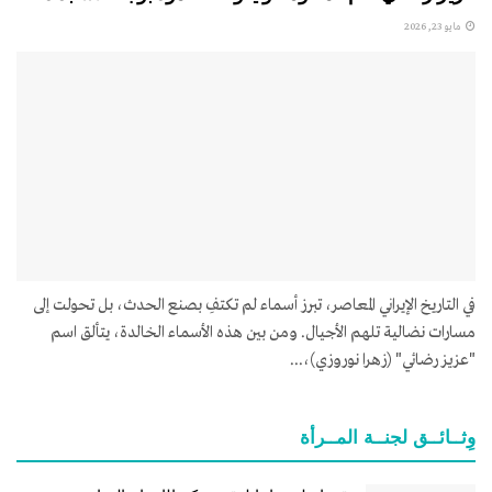
مايو 23, 2026
في التاريخ الإيراني المعاصر، تبرز أسماء لم تكتفِ بصنع الحدث، بل تحولت إلى
مسارات نضالية تلهم الأجيال. ومن بين هذه الأسماء الخالدة، يتألق اسم
"عزيز رضائي" (زهرا نوروزي)،...
وِثــائــق لجنــة المــرأة