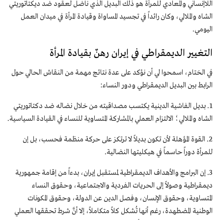
اللاإنساني والمعادي للمرأة هو ذلك البديل الذي ناضل لعقود ضد ديكتاتوريتي
الشاه والملالي، وكان رائداً في تجسيد المساواة وقيادة المرأة في ميدان العمل
اليومي.
التغيير الديمقراطي في إيران رهنٌ بقيادة المرأة
في الختام، اسمحوا لي أن نؤكد على عدة نتائج مهمة من النقاش الحالي حول
الرابط بين البديل الديمقراطي ودور النساء:
1. بديل الفاشية الدينية يكتسب مصداقيته من خلال نضاله ضد دكتاتوريتي
الشاه والملالي؛ الالتزام العملي بالمشاركة المتساوية للنساء في القيادة السياسية.
2. القوة المؤهلة لأن تکون بديلاً لا ترتكز على حركة منظمة فحسب، بل إن
للمرأة دوراً حاسماً في هيكليتها النضالية.
3. إن البرامج والأهداف الديمقراطية لمستقبل إيران، بدءاً من إقامة جمهورية
ديمقراطية وصولاً إلى الحريات الفردية والاجتماعية، وحقوق النساء
المتساوية، وحقوق الإنسان، وفصل الدين عن الدولة، وحقوق المكونات
الوطنية المضطهدة، رغم أنها تُشكل كلاً متكاملاً، إلا أنَّ شرط تحققها العملي