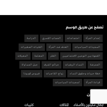
تصفح عن طريق الوسم
إعدام المرأة
احتجاجات
الحجاب القسري
الدراسة
السجينات السياسيات
العنف ضد المرأة
الفتيات الصغيرات
الفجوة بين النوعين الاجتماعيين
الفقر
المعلمة
المعيلات
الممرضة
النساء الريفيات
جرائم الشرف
جيل المساواة
خطة حريات وحقوق النساء
زواج القاصرات
فيروس كورونا
قيادة المرأة
لسجينات السياسيات
التصنيفات
أبطال مكبلون بالأصفاد
المقالات
کلیبات