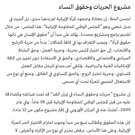
مشروع الحريات وحقوق النساء
لحسن الحظ، إن معاناة وصمود المرأة الإيرانية لم يذهبا سدى، بل أثمرت في
بديل شعبي وهو ”المجلس الوطني للمقاومة الإيرانية“. هذا المجلس، من خلال
تقديم برامج ومشاريع محددة، يؤكد على مبدأ أن ”حقوق الإنسان هي ذاتها
حقوق المرأة“، ويجب الاعتراف بها في كافة المجالات؛ بدءاً من حرية الترشح
والانتخاب، إلى حق اختيار الملبس بحرية، وحرية العمل، وحق النشاط
السياسي والاجتماعي والاقتصادي، والحق في الاستفادة دون تمييز من كافة
الإمكانيات الفنية والرياضية، وتلقي أجر مساوٍ للرجل مقابل العمل
المتساوي، وحرية اختيار الزوج، والحق المتساوي في الطلاق، ومنع أي نوع من
الاستغلال الجنسي للمرأة تحت أي مسمى.
إن مشروع ”حريات وحقوق النساء في إيران الغد“ قد تمت صياغته والمصادقة
عليه من قبل المجلس الوطني للمقاومة الإيرانية قبل 38 عاماً، وفي عام
2009، أعلنتُ عنه في البرلمان الأوروبي في إطار مشروع مكون من 12 مادة.
كل هذه الحقوق والمطالب تنبع من مبدأ وجوب احترام الاختيار الحر للمرأة
الإيرانية. وعلى هذا الأساس، نرفض بحزم أي نوع من الإكراه والفرض، لا