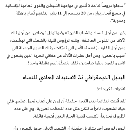
”سجلوا دروساً خالدة لا تُنسى في مواجهة الشيطان والقوى المعادية للإنسانية
في جميع أنحاء إيران، من 28 ديسمبر إلى 11 يناير، بتقديم أثمان باهظة
ودموية“.
إذن، من أجل النساء والشباب الذين تعرضوا لوابل الرصاص، من أجل تلك
الآلاف من النفوس العاشقة، وتلك الرؤوس المليئة بالشغف التي تهشّمت،
ومن أجل القلوب المفعمة بالأمل التي تمزّقت، وتلك العيون الجميلة التي
أصیب بالعمی، ومن أجل عشرات الآلاف من مقاتلي الحرية الذين يقبعون في
الأسر والقيود وبقوا صامدین، نقف ونصفّق لهم دقيقة واحدة.
البديل الديمقراطي ندّ الاستبداد المعادي للنساء
الأخوات الكريمات!
لقد أثبتت انتفاضة يناير الكبرى حقيقة أن إيران على أعتاب تحول عظيم. ففي
حياة الشعوب، نادراً ما تتكرر مثل هذه اللحظات المصيرية، وفي ظل هذه
الظروف تحديداً، تكتسب قضية الخيار البديل أهمية فائقة.
اليوم، لم يعد أحد يشك في حقيقة أن الشعب الإيراني جاهز للتغيير، وأن