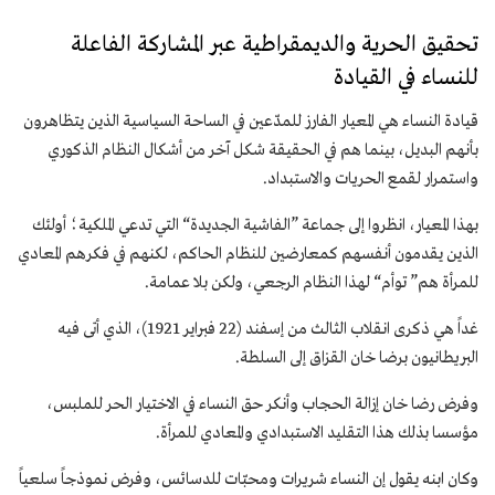
تحقیق الحرية والديمقراطية عبر المشاركة الفاعلة
للنساء في القيادة
قيادة النساء هي المعيار الفارز للمدّعين في الساحة السياسية الذين يتظاهرون
بأنهم البديل، بينما هم في الحقيقة شكل آخر من أشكال النظام الذكوري
واستمرار لقمع الحريات والاستبداد.
بهذا المعيار، انظروا إلى جماعة ”الفاشية الجديدة“ التي تدعي الملكية؛ أولئك
الذين يقدمون أنفسهم كمعارضين للنظام الحاكم، لكنهم في فكرهم المعادي
للمرأة هم” توأم“ لهذا النظام الرجعي، ولكن بلا عمامة.
غداً هي ذكرى انقلاب الثالث من إسفند (22 فبراير 1921)، الذي أتى فيه
البريطانيون برضا خان القزاق إلى السلطة.
وفرض رضا خان إزالة الحجاب وأنکر حق النساء في الاختيار الحر للملبس،
مؤسسا بذلك هذا التقليد الاستبدادي والمعادي للمرأة.
وكان ابنه يقول إن النساء شريرات ومحبّات للدسائس، وفرض نموذجاً سلعياً