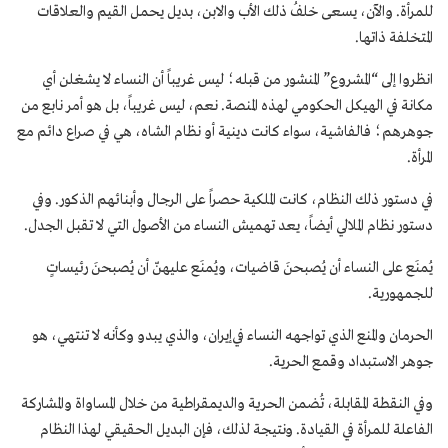
للمرأة. والآن، يسعى خلفُ ذلك الأب والابن، بديل يحمل القيم والعلاقات
المتخلفة ذاتها.
انظروا إلى “المشروع” المنشور من قبله؛ ليس غريباً أن النساء لا يشغلن أي
مكانة في الهيكل الحكومي لهذه المنصة. نعم، ليس غريباً، بل هو أمر نابع من
جوهرهم؛ فالفاشية، سواء كانت دينية أو نظام الشاه، هي في صراع دائم مع
المرأة.
في دستور ذلك النظام، كانت الملكية حصراً على الرجال وأبنائهم الذكور. وفي
دستور نظام الملالي أيضاً، يعد تهميش النساء من الأصول التي لا تقبل الجدل.
يُمنَع على النساء أن يُصبحنَ قاضيات، ويُمنَع عليهنّ أن يُصبحنَ رئيساتٍ
للجمهورية.
الحرمان والمنع الذي تواجهه النساء في‌إیران، والذي یبدو وکأنه لا تنتهي، هو
جوهر الاستبداد وقمع الحریة.
وفي النقطة المقابلة، تُضمن الحرية والديمقراطية من خلال المساواة والمشاركة
الفاعلة للمرأة في القيادة. ونتيجة لذلك، فإن البديل الحقيقي لهذا النظام