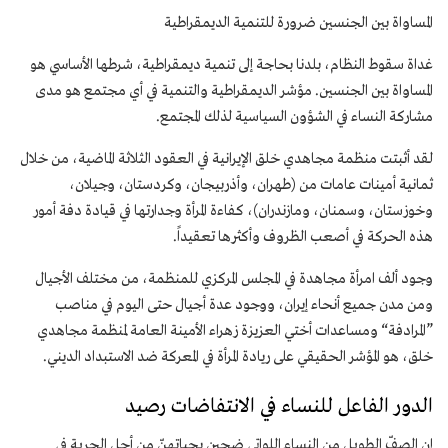
المساواة بين الجنسين ضرورة للتنمية الديمقراطية
غداة سقوط النظام، بلدنا بحاجة إلى تنمية ديمقراطية، شرطها الأساسي هو
المساواة بين الجنسين. مؤشر الديمقراطية والتنمية في أي مجتمع هو مدی
مشاركة النساء في الشؤون السياسية لذلك المجتمع.
لقد أثبتت منظمة مجاهدي خلق الإيرانية في العقود الثلاثة الماضية، من خلال
ثمانية أمينات عامات من (طهران، وأذربيجان، وكردستان، وجیلان،
وخوزستان، وسمنان، ومازندران)، كفاءة المرأة وجدارتها في قيادة دفة أمور
هذه الحركة في أصعب الظروف وأكثرها تعقيداً.
وجود ألف امرأة مجاهدة في المجلس المركزي للمنظمة، من مختلف الأجيال
ومن مدن جميع أنحاء إيران، ووجود عدة أجيال حتى اليوم في مناصب
”المرادفة“ ومساعدات أختي العزیزة زهراء الأمينة العامة لمنظمة مجاهدي
خلق، هو المؤشر الحقيقي على ريادة المرأة في المعركة ضد الاستبداد الديني.
الدور الفاعل للنساء في الانتفاضات رصید
إن الصفّ الطويل من النساء اللواتي ضحين بحیاتهنّ من أجل الحرية في