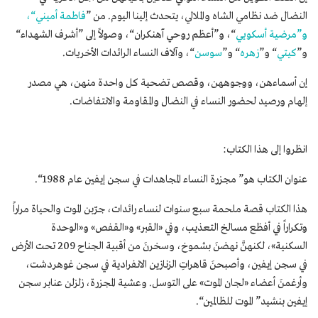
النضال ضد نظامي الشاه والملالي، يتحدث إلينا اليوم. من ”
فاطمة أميني“،
و”مرضية أسكويي
“، و”أعظم روحي آهنكران“، وصولاً إلى ”أشرف الشهداء“
و”
كيتي
“ و”
زهره
“ و”
سوسن
“، وآلاف النساء الرائدات الأخريات.
إن أسماءهن، ووجوههن، وقصص تضحية كل واحدة منهن، هي مصدر
إلهام ورصید لحضور النساء في النضال والمقاومة والانتفاضات.
انظروا إلى هذا الكتاب:
عنوان الكتاب هو” مجزرة النساء المجاهدات في سجن إيفين عام 1988“.
هذا الكتاب قصة ملحمة سبع سنوات لنساء رائدات، جرّبن الموت والحیاة مراراً
وتكراراً في أفظع مسالخ التعذيب، وفي «القبر» و«القفص» و«الوحدة
السكنية»، لكنهنَّ نهضنَ بشموخ، وسخرنَ من أقبیة الجناح 209 تحت الأرض
في سجن إيفين، وأصبحنَ قاهراتِ الزنازين الانفرادية في سجن غوهردشت،
وأرغمنَ أعضاء «لجان الموت» على التوسل. وعشية المجزرة، زلزلن عنابر سجن
إيفين بنشيد” الموت للظالمين“.