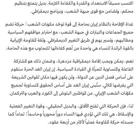
اكتسب مسبقاً الاستعداد والقدرة والكفاءة اللازمة. بديل يتمتع بتنظيم
محكم، وتضامن مع قوى جبهة الشعب، وبرنامج ديمقراطي.
غداة الإطاحة بالنظام إيران بحاجة إلى قوة توحّد مكونات الشعب؛ حركة تضم
جميع الجماعات والتيارات في جبهة الشعب، مع احترام مواقفهم السياسية
ومطالبهم، وتسير بهم في طريق التغيير الديمقراطي. وثقة المقاومة الإيرانية
بالقوة الرائدة للنساء هي واحدة من أهم كفاءاتها للتجاوب مع هذه الحاجة.
نعم، يمكن ويجب إقامة ديمقراطية مزدهرة، وضمان ذلك هو المشاركة
الفاعلة والمتساوية للمرأة في القيادة السياسية. إن إيران الغد الحرة ستقوم
على أساس فصل الدين عن الدولة، ولن يكون فيها مكان لقوانين الشريعة
التي يفرضها الملالي. ستُبنى إيران الغد على أساس الحقوق المتساوية لجميع
مکوّنات الشعب الإیراني. من المواطنين البلوش إلى الكورد والعرب والتركمان.
لذا، فإن الحركة التي تفتح الآفاق، والبديل الحقيقي، وقوة التغيير الفعلية
والإسقاط، هي تلك التي تؤدي فيها النساء دوراً محورياً وحاسماً؛ تماماً كما
جسدته حركة المقاومة عملياً لأكثر من أربعة عقود.