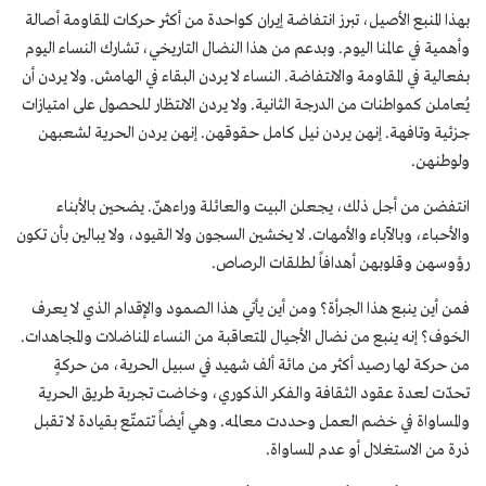
بهذا المنبع الأصيل، تبرز انتفاضة إيران كواحدة من أكثر حرکات المقاومة أصالة
وأهمية في عالمنا الیوم. وبدعم من هذا النضال التاريخي، تشارك النساء اليوم
بفعالية في المقاومة والانتفاضة. النساء لا يردن البقاء في الهامش. ولا يردن أن
يُعاملن كمواطنات من الدرجة الثانية. ولا يردن الانتظار للحصول على امتيازات
جزئية وتافهة. إنهن يردن نيل كامل حقوقهن. إنهن يردن الحرية لشعبهن
ولوطنهن.
انتفضن من أجل ذلك، یجعلن البيت والعائلة وراءهنّ. يضحين بالأبناء
والأحباء، وبالآباء والأمهات. لا يخشين السجون ولا القيود، ولا يبالين بأن تكون
رؤوسهن وقلوبهن أهدافاً لطلقات الرصاص.
فمن أين ینبع هذا الجرأة؟ ومن أين يأتي هذا الصمود والإقدام الذي لا يعرف
الخوف؟ إنه ينبع من نضال الأجيال المتعاقبة من النساء المناضلات والمجاهدات.
من حرکة لها رصید أکثر من مائة ألف شهید في سبیل الحریة، من حركةٍ
تحدّت لعدة عقود الثقافة والفكر الذكوري، وخاضت تجربة طريق الحرية
والمساواة في خضم العمل وحددت معالمه. وهي أيضاً تتمتّع بقيادة لا تقبل
ذرة من الاستغلال أو عدم المساواة.