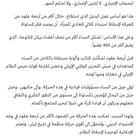
للحجاب الإجباري، لا للدين الإجباري، ولا لحكم الجور.
هذا هو أساس عمل البديل الذي استطاع، خلال أكثر من أربعة عقود من
المعركة لإسقاط استبداد الملالي المعادي للمرأة، أن يجسد فكر المساواة.
وعلى هذا الأساس: تشكل النساء أكثر من نصف أعضاء برلمان المقاومة، الذي
يضم أكثر من 460 عضواً.
قبل أربعة عقود تشكّلت كتائب وألوية مستقلة بالكامل من النساء
المجاهدات في جيش التحرير الوطني الإيراني وخضن لمقارعة قوات حرس النظام
الإيراني في معارك وجها لوجه.
تولى جيل من النساء مسؤوليات قيادية في هذه الحركة. وإلى جانبهن، وصل
جيل من الرجال المؤمنين بالمساواة إلى مستوى من التطور الفكري والثقافي
جعلهم يدركون أن قيادة المرأة هي شرط لتحرر المجتمع بأكمله.
ولهذا السبب، تمكنت هذه الحركة من الصمود لأكثر من أربعة عقود في وجه
الاستبداد الديني، وتتحوّل إلی أقوى حركة منظمة في تاریخ إیران، وتعتبر
الإمکانیة الوحیدة لإسقاط النظام.