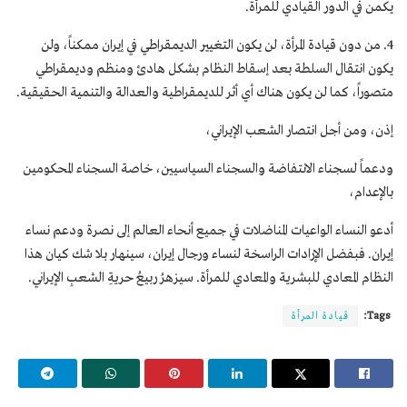
يكمن في الدور القيادي للمرأة.
4. من دون قيادة المرأة، لن يكون التغيير الديمقراطي في إيران ممكناً، ولن
يكون انتقال السلطة بعد إسقاط النظام بشكل هادئ ومنظم وديمقراطي
متصوراً، كما لن يكون هناك أي أثر للديمقراطية والعدالة والتنمية الحقيقية.
إذن، ومن أجل انتصار الشعب الإيراني،
ودعماً لسجناء الانتفاضة والسجناء السياسيين، خاصة السجناء المحکومین
بالإعدام،
أدعو النساء الواعيات المناضلات في جميع أنحاء العالم إلى نصرة ودعم نساء
إيران. فبفضل الإرادات الراسخة لنساء ورجال إيران، سينهار بلا شك كيان هذا
النظام المعادي للبشرية والمعادي للمرأة. سيزهرُ ربيعُ حريةِ الشعبِ الإيراني.
Tags:
قيادة المرأة