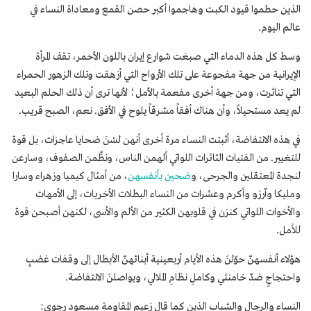
الذين حطموا قيود الكبت وهاجموا أكبر حصن القمع ومعاداة النساء في
عالم اليوم.
وسط كل هذه الدماء التي صبغت شوارع إيران باللون الأحمر، تقف المرأة
الإيرانية من جهة مفجوعة على تلك الأرواح التي أزهقت وتلك الزهور الحمراء
التي تناثرت، ومن جهة أخرى مفعمة بالأمل؛ لأنها ترى أن ذلك الحلم البعيد
لم يعد مستحيلاً، وأن هناك أفقاً مشرقاً يلوح في الأفق. نعم، الصبح قريب.
في هذه الانتفاضة، أثبتت النساء مرة أخرى أنهن لسْنَ ضحايا عاجزات، بل قوة
للتغيير. من الفتيات الثائرات اللواتي ألهمن الناس، ونظّمن الصفوف، وسارعن
لنجدة المعتقلين والجرحى، و
ضحين بأنفسهن
، من أمثال كيميا وزهراء وسارا
ومليكا وآرزو وأكرم وعشرات من النساء البطلات الأخريات، إلى الأمهات
والأخوات اللواتي كنزن في قلوبهن الكثير من الألم والأسى، لكنهن أصبحن قوة
للأمل.
هؤلاء أنفسهنّ حوّلنَ هذه الأيام أربعینیة أبنائهنّ الأبطال إلى وقفات غضبٍ
واحتجاجٍ ضدّ خامنئي وكاملِ نظامِ الملالي، ويواصلنَ الانتفاضة.
النساء والرجال والشباب الذين کما قال زعيم المقاومة مسعود رجوي: