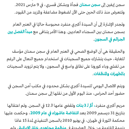
سجن إيفين إلى
سجن سمنان
فجأة وبشكل قسري، في 9 مارس 2021.
وتتعرض منذ ذلك الحين حتى الآن لضغوط مضاعفة والمزيد من القيود.
وتجدر الإشارة إلى أن السيدة أكبري منفرد محبوسة حاليًا في العنبر العام
بسجن سمنان بين السجناء العاديين. وهذا الأمر يتنافى مع
مبدأ الفصل بين
الجرائم في السجون
.
والحقيقة هي أن الوضع الصحي في العنبر العام في سجن سمنان مؤسف
للغاية، حيث يتشارك جميع السجينات في استخدام جميع النعال على الرغم
من تفشي وباء كورونا على نطاق واسع في السجون، ولا يتم تزويد السجينات
بالمطهرات والمنظفات
.
ويتم الاتصال اليومي للسيدة أكبري بشكل محدود في مكتب أمن السجن في
حضور أحد الحراس، منذ اليوم الأول من نقلها إلى سجن سمنان.
مريم أكبري منفرد
، أمٌ لـ 3 بنات
وتقضي عامها الـ 12 في السجن. وتم اعتقالها
بتاريخ 31 ديسمبر 2009 بعد
انتفاضة عاشوراء في عام 2009
، وحكمت عليها
محكمة الثورة في طهران، في يونيو 2010 بالسجن التنفيذي لمدة 15 عامًا
بتهمة المقاومة من خلال العضوية في
منظمة مجاهدي خلق الإيرانية
، ولم