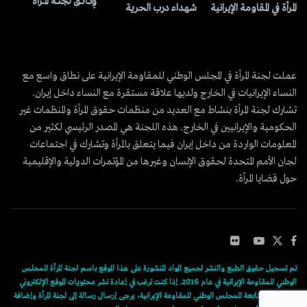
وِثــائــق لجنــة المــرأة
المرأة في المقاومة الإيرانية
شهداء درب الحرية
عملت لجنة المرأة في المجلس الوطني للمقاومة الإيرانية على نطاق واسع مع
النساء الإيرانيات في الخارج ولديها علاقة مستقرة مع النساء داخل إيران.
تشارك لجنة المرأة بنشاط مع العديد من منظمات حقوق المرأة والمنظمات غير
الحكومية والإيرانيين في الخارج. هذه اللجنة هي المصدر الرئيسي لكثير من
المعلومات الواردة من داخل إيران فيما يتعلق بالمرأة وتشارك في اجتماعات
لجان الأمم المتحدة لحقوق الإنسان وغيرها من المؤتمرات الدولية والإقليمية
حول قضايا المرأة.
تم تسجيل حقوق الطبع والنشر لجميع المواد المنشورة على هذا الموقع باسم لجنة المرأة للمجلس
الوطني للمقاومة الإيرانية في عام 2016. إذا كنت ترغب في إعادة نشر محتويات الموقع الإلكتروني
للجنة المرأة التابعة للمجلس الوطني للمقاومة الإيرانية، يرجى إرسال رسالة إلى لجنة المرأة وإضافة