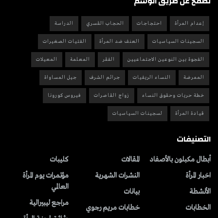
تصفح عن طريق الوسم
إعدام المرأة
احتجاجات
الحجاب القسري
الدراسة
السجينات السياسيات
العنف ضد المرأة
الفتيات الصغيرات
الفجوة بين النوعين الاجتماعيين
الفقر
المعلمة
المعيلات
الممرضة
النساء الريفيات
جرائم الشرف
جيل المساواة
خطة حريات وحقوق النساء
زواج القاصرات
فيروس كورونا
قيادة المرأة
لسجينات السياسيات
التصنيفات
أبطال مكبلون بالأصفاد
المقالات
کلیبات
اخبار المرأة
النشرات الشهریة
مؤتمرات يوم المرأة
العالمي
الأنشطة
بیانات
مراجع ليبيرالية
الخطابات
خطابات مريم رجوي