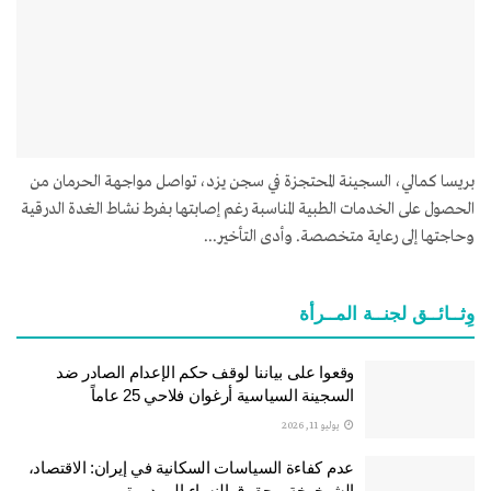
بريسا كمالي، السجينة المحتجزة في سجن يزد، تواصل مواجهة الحرمان من
الحصول على الخدمات الطبية المناسبة رغم إصابتها بفرط نشاط الغدة الدرقية
وحاجتها إلى رعاية متخصصة. وأدى التأخير...
وِثــائــق لجنــة المــرأة
وقعوا على بياننا لوقف حكم الإعدام الصادر ضد
السجينة السياسية أرغوان فلاحي 25 عاماً
يوليو 11, 2026
عدم كفاءة السياسات السكانية في إيران: الاقتصاد،
الشيخوخة، وحقوق النساء المهدورة