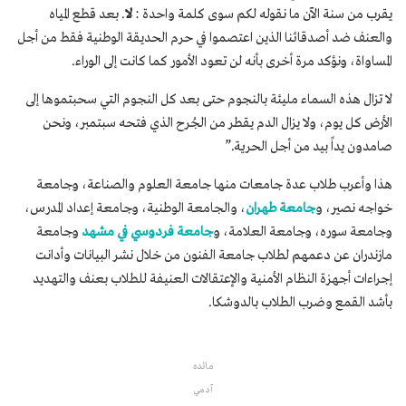
يقرب من سنة الآن ما نقوله لكم سوى كلمة واحدة :
لا
. بعد قطع المياه
والعنف ضد أصدقائنا الذين اعتصموا في حرم الحديقة الوطنية فقط من أجل
المساواة، ونؤكد مرة أخرى بأنه لن تعود الأمور كما كانت إلى الوراء.
لا تزال هذه السماء مليئة بالنجوم حتى بعد كل النجوم التي سحبتموها إلى
الأرض كل يوم، ولا يزال الدم يقطر من الجُرح الذي فتحه سبتمبر، ونحن
صامدون يداً بيد من أجل الحرية.”
هذا وأعرب طلاب عدة جامعات منها جامعة العلوم والصناعة، وجامعة
خواجه نصير، و
جامعة طهران
، والجامعة الوطنية، وجامعة إعداد المدرس،
وجامعة سوره، وجامعة العلامة، و
جامعة فردوسي في مشهد
وجامعة
مازندران عن دعمهم لطلاب جامعة الفنون من خلال نشر البيانات وأدانت
إجراءات أجهزة النظام الأمنية والإعتقالات العنيفة للطلاب بعنف والتهديد
بأشد القمع وضرب الطلاب بالدوشكا.
مائده
آدمي