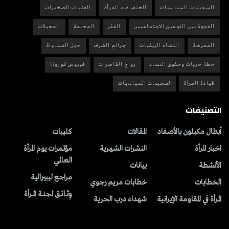
السجينات السياسيات
العنف ضد المرأة
الفتيات الصغيرات
الفجوة بين النوعين الاجتماعيين
الفقر
المعلمة
المعيلات
الممرضة
النساء الريفيات
جرائم الشرف
جيل المساواة
خطة حريات وحقوق النساء
زواج القاصرات
فيروس كورونا
قيادة المرأة
لسجينات السياسيات
التصنيفات
أبطال مكبلون بالأصفاد
المقالات
کلیبات
اخبار المرأة
النشرات الشهریة
مؤتمرات يوم المرأة
العالمي
الأنشطة
بیانات
مراجع ليبيرالية
الخطابات
خطابات مريم رجوي
وِثــائــق لجنــة المــرأة
المرأة في المقاومة الإيرانية
شهداء درب الحرية