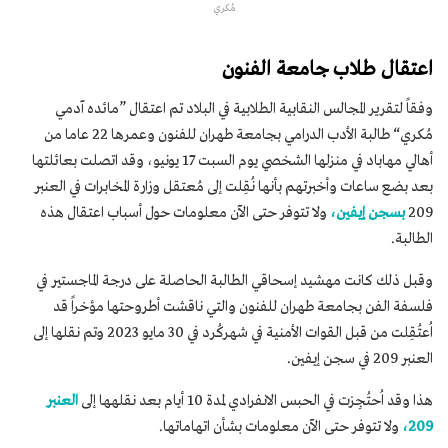
مُكري
اعتقال طلاب جامعة الفنون
وفقاً لتقرير المجالس النقابية الطلابية في البلاد تم اعتقال ”مائده آدمي
مُكري“ طالبة الأدب الدرامي بجامعة طهران للفنون وعمرها 22 عاما من
أهالي مهاباد في منزلها الشخصي يوم السبت 17 يونيو، وقد اتصلت بعائلتها
بعد بضع ساعات وأخبرتهم بأنها نُقِلت إلى مُعتقل وزارة المخابرات في العنبر
209
بسجن إيفين،
ولا تتوفر حتى الآن معلومات حول أسباب اعتقال هذه
الطالبة.
وقبل ذلك كانت مهشيد إسحاقي الطالبة الحاصلة على درجة الماجستير في
فلسفة الفن بجامعة طهران للفنون والتي ناقشت أطروحتها مؤخراً قد
اُعتُقِلت من قبل القوات الأمنية في شهركُرد في 30 مايو 2023 وتم نقلها إلى
العنبر 209 في سجن إيفين.
هذا وقد اُحتُجِزت في الحبس الانفرادي لمدة 10 أيام بعد نقلهها إلى
العنبر
209،
ولا تتوفر حتى الآن معلومات بشأن اتهاماتها.