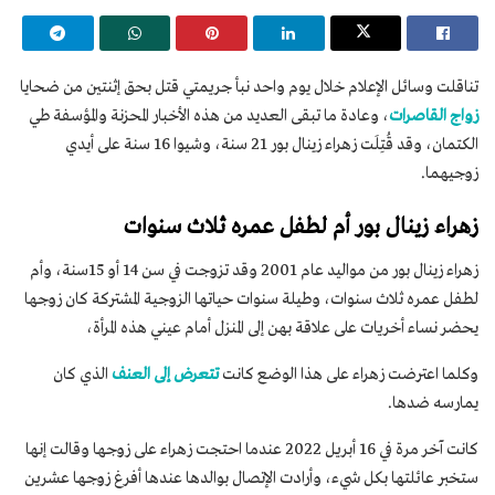
تناقلت وسائل الإعلام خلال يوم واحد نبأ جريمتي قتل بحق إثنتين من ضحايا
زواج القاصرات
، وعادة ما تبقى العديد من هذه الأخبار المحزنة والمؤسفة طي
الكتمان، وقد قُتِلَت زهراء زينال بور 21 سنة، وشيوا 16 سنة على أيدي
زوجيهما.
زهراء زينال بور أم لطفل عمره ثلاث سنوات
زهراء زينال بور من مواليد عام 2001 وقد تزوجت في سن 14 أو 15سنة، وأم
لطفل عمره ثلاث سنوات، وطيلة سنوات حياتها الزوجية المشتركة كان زوجها
يحضر نساء أخريات على علاقة بهن إلى المنزل أمام عيني هذه المرأة،
وكلما اعترضت زهراء على هذا الوضع كانت
تتعرض إلى العنف
الذي كان
يمارسه ضدها.
كانت آخر مرة في 16 أبريل 2022 عندما احتجت زهراء على زوجها وقالت إنها
ستخبر عائلتها بكل شيء، وأرادت الإتصال بوالدها عندها أفرغ زوجها عشرين