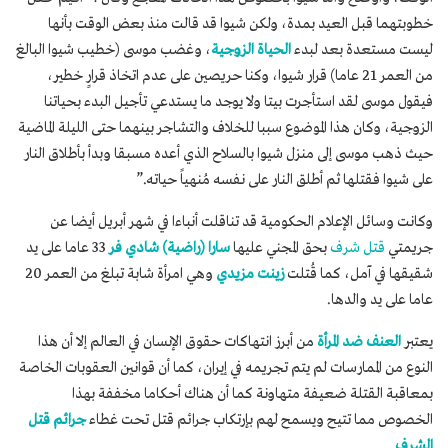
خطوبتهما قبل العيد بمدة، ولكن شيوا قد قالت منذ بعض الوقت بأنها
ليست مستعدة بعد لبدء
الحياة الزوجية
، وغضب موسى (خطيب شيوا البالغ
من العمر 21 عاما) قرار شيوا، وكنا حريصين على عدم اتخاذ قرارٍ خطير،
فيقول موسى لقد استأجرت بيتا ولا يوجد ما يستدعي تأجيل البدء بحياتنا
الزوجية، وكان هذا الموضوع سببا للخلاف والتشاجر بينهما حتى الليلة الماضية
حيث ذهب موسى إلى منزل شيوا بالسلاح الذي أعده مسبقا وبدأ بأطلاق النار
على شيوا فقتلها ثم أطلق النار على نفسه مُنهياً حياته.”
وكانت وسائل الإعلام الحكومية قد تناقلت أنباءا في شهر أبريل أيضا عن
جريمتي
قتل شرف
بحق المجني عليها
سارا (راضية) شادي فر
33 عاما على يد
شقيقها في آمل، كما قُتلت
زينت مزيدي
وهي امرأة شابة تبلغ من العمر 20
عاما على يد والدها.
يعتبر
العنف ضد المرأة
من أبرز انتهاكات حقوق الإنسان في العالم إلا أن هذا
النوع من الممارسات لم يتم تجريمه في إيران، كما أن قوانين العقوبات الخاصة
بمعاقبة القتلة ضعيفة متهاونة كما أن هناك أحكاما مخففة بهذا
الخصوص مما تتيح ويسمح لهم بإرتكاب جرائم قتل تحت غطاء
جرائم قتل
الشرف
.