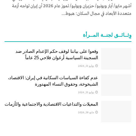
أشهر مايو/ أيار ويونيو/ حزيران ويوليو/ تموز عام 2026 أن إيران تواجه أزمة
متعددة الأبعاد في مجال السكان: هبوط...
وِثــائــق لجنــة المــرأة
وقعوا على بياننا لوقف حكم الإعدام الصادر ضد
السجينة السياسية أرغوان فلاحي 25 عاماً
يوليو 11, 2026
عدم كفاءة السياسات السكانية في إيران: الاقتصاد،
الشيخوخة، وحقوق النساء المهدورة
يوليو 11, 2026
المعيلات والتداعيات الاقتصادية والاجتماعية والأزمات
مايو 18, 2026