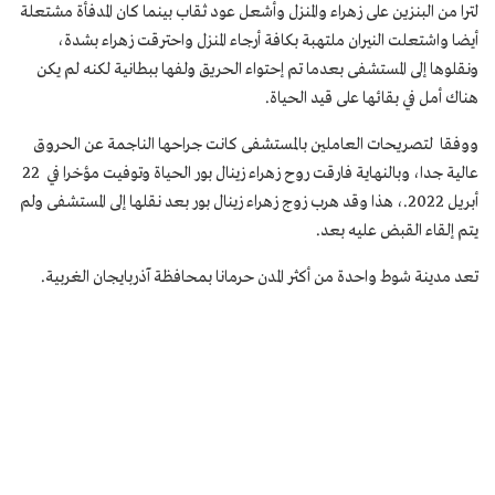
لترا من البنزين على زهراء والمنزل وأشعل عود ثقاب بينما كان المدفأة مشتعلة
أيضا واشتعلت النيران ملتهبة بكافة أرجاء المنزل واحترقت زهراء بشدة،
ونقلوها إلى المستشفى بعدما تم إحتواء الحريق ولفها ببطانية لكنه لم يكن
هناك أمل في بقائها على قيد الحياة.
ووفقا لتصريحات العاملين بالمستشفى كانت جراحها الناجمة عن الحروق
عالية جدا، وبالنهاية فارقت روح زهراء زينال بور الحياة وتوفيت مؤخرا في 22
أبريل 2022.، هذا وقد هرب زوج زهراء زينال بور بعد نقلها إلى المستشفى ولم
يتم إلقاء القبض عليه بعد.
تعد مدينة شوط واحدة من أكثر المدن حرمانا بمحافظة آذربايجان الغربية.