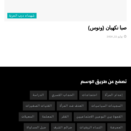
شهداء درب الحرية
صبا نكهبان (ونوس)
يوليو 22, 2026
تصفح عن طريق الوسم
إعدام المرأة
احتجاجات
الحجاب القسري
الدراسة
السجينات السياسيات
العنف ضد المرأة
الفتيات الصغيرات
الفجوة بين النوعين الاجتماعيين
الفقر
المعلمة
المعيلات
الممرضة
النساء الريفيات
جرائم الشرف
جيل المساواة