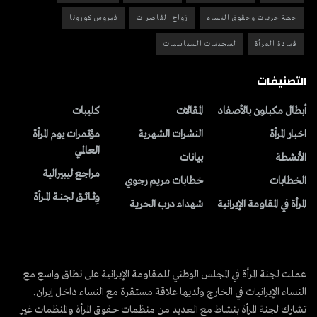
خطة حريات وحقوق النساء
زواج القاصرات
فيروس كورونا
قيادة المرأة
لسجينات السياسيات
التصنيفات
أبطال مكبلون بالأصفاد
المقالات
کلیبات
اخبار المرأة
النشرات الشهریة
مؤتمرات يوم المرأة
العالمي
الأنشطة
بیانات
مراجع ليبيرالية
الخطابات
خطابات مريم رجوي
وِثــائــق لجنــة المــرأة
المرأة في المقاومة الإيرانية
شهداء درب الحرية
عملت لجنة المرأة في المجلس الوطني للمقاومة الإيرانية على نطاق واسع مع
النساء الإيرانيات في الخارج ولديها علاقة مستقرة مع النساء داخل إيران.
تشارك لجنة المرأة بنشاط مع العديد من منظمات حقوق المرأة والمنظمات غير