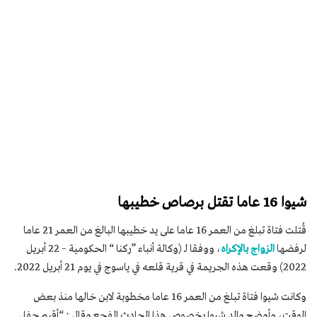
شيوا 16 عاما تقتل برصاص خطيبها
قُتلت فتاة تبلغ من العمر 16 عاما على يد خطيبها البالغ من العمر 21 عاما
لرفضها
الزواج بالإكراه
، ووفقا لـ (وكالة أنباء ”ركنا “ الحكومية – 22 أبريل
2022) وقعت هذه الجريمة في قرية قلعه في ياسوج في يوم 21 أبريل 2022.
وكانت شيوا فتاة تبلغ من العمر 16 عاما مخطوبة لابن خالها منذ بعض
الوقت، وأوضح والد شيوا بخصوص هذا الحادث المفجع وقال : “أقيم حفل