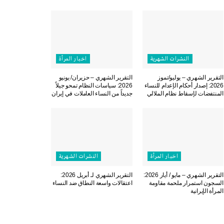
النشرات الشهریة
اخبار المرأة
التقرير الشهري – يوليو/تموز
التقرير الشهري – حزيران/ يونيو
2026: إصدار أحكام الإعدام للنساء
2026: سياسات النظام تمحو جيلاً
المنتفضات لإسقاط نظام الملالي
جديداً من النساء العاملات في إيران
اخبار المرأة
النشرات الشهریة
التقرير الشهري – مايو / أيار 2026:
التقرير الشهري لـ أبريل 2026:
السجون استمرار ملحمة مقاومة
اعتقالات واسعة النطاق ضد النساء
المرأة الإيرانية