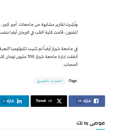
ونُشِرت تقارير مشابهة من جامعات: أمير كبير،
للفنون، قامت كلية الطب في كيرمان أيضا بنصب لاف
في جامعة شيراز أيضاً تم تثبيت تكنولوجيا التع
أنفقت إدارة جامعة شي
الحجاب.
Tags:
الحجاب القسري
شارك
30
19
Tweet
شارك
5
موصى به لك