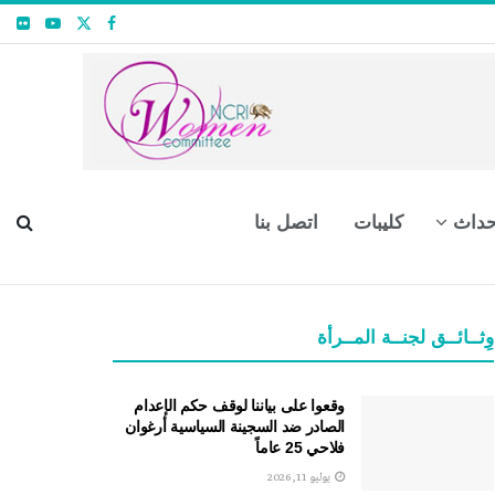
حداث
كليبات
اتصل بنا
وِثــائــق لجنــة المــرأة
وقعوا على بياننا لوقف حكم الإعدام
الصادر ضد السجينة السياسية أرغوان
فلاحي 25 عاماً
يوليو 11, 2026