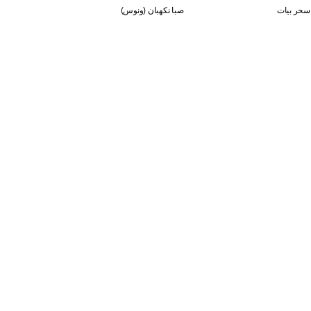
سحر بيات
صبا نكهبان (ونوس)