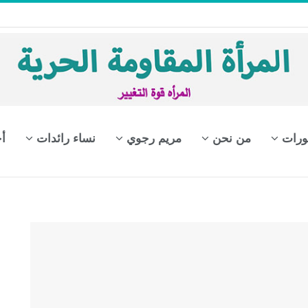
ورات
من نحن
مريم رجوي
نساء رائدات
أ