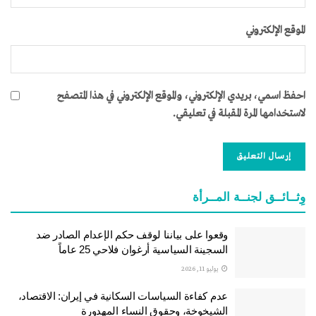
الموقع الإلكتروني
احفظ اسمي، بريدي الإلكتروني، والموقع الإلكتروني في هذا المتصفح
لاستخدامها المرة المقبلة في تعليقي.
وِثــائــق لجنــة المــرأة
وقعوا على بياننا لوقف حكم الإعدام الصادر ضد
السجينة السياسية أرغوان فلاحي 25 عاماً
يوليو 11, 2026
عدم كفاءة السياسات السكانية في إيران: الاقتصاد،
الشيخوخة، وحقوق النساء المهدورة