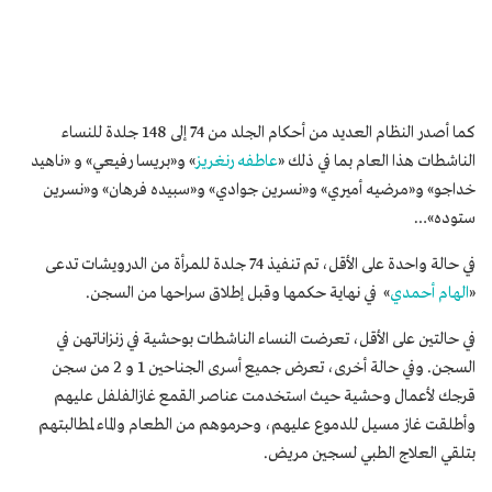
كما أصدر النظام العديد من أحكام الجلد من 74 إلى 148 جلدة للنساء
الناشطات هذا العام بما في ذلك «
عاطفه رنغريز
» و«بريسا رفيعي» و «ناهيد
خداجو» و«مرضيه أميري» و«نسرين جوادي» و«سبيده فرهان» و«نسرين
ستوده»…
في حالة واحدة على الأقل، تم تنفيذ 74 جلدة للمرأة من الدرويشات تدعى
«
الهام أحمدي
» في نهاية حكمها وقبل إطلاق سراحها من السجن.
في حالتين على الأقل، تعرضت النساء الناشطات بوحشية في زنزاناتهن في
السجن. وفي حالة أخرى، تعرض جميع أسرى الجناحين 1 و 2 من سجن
قرجك لأعمال وحشية حيث استخدمت عناصر القمع غازالفلفل عليهم
وأطلقت غاز مسيل للدموع عليهم، وحرموهم من الطعام والماء لمطالبتهم
بتلقي العلاج الطبي لسجين مريض.