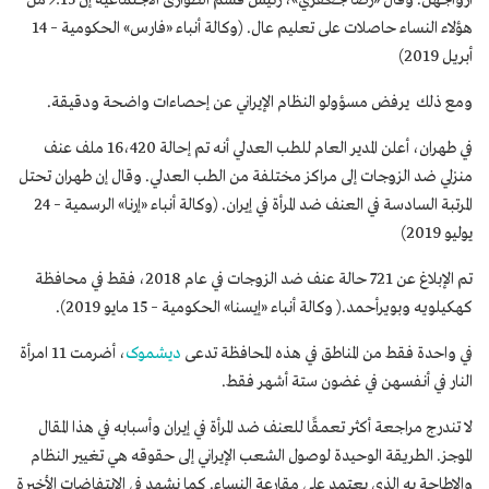
ازواجهن. وقال «رضا جعفري»، رئيس قسم الطوارئ الاجتماعية إن 15٪ من
هؤلاء النساء حاصلات على تعليم عال. (وكالة أنباء «فارس» الحكومية – 14
أبريل 2019)
ومع ذلك يرفض مسؤولو النظام الإيراني عن إحصاءات واضحة ودقيقة.
في طهران، أعلن المدير العام للطب العدلي أنه تم إحالة 16،420 ملف عنف
منزلي ضد الزوجات إلى مراكز مختلفة من الطب العدلي. وقال إن طهران تحتل
المرتبة السادسة في العنف ضد المرأة في إيران. (وكالة أنباء «إرنا» الرسمية – 24
يوليو 2019)
تم الإبلاغ عن 721 حالة عنف ضد الزوجات في عام 2018، فقط في محافظة
كهكيلويه وبويرأحمد.( وكالة أنباء «إيسنا» الحكومية – 15 مايو 2019).
في واحدة فقط من المناطق في هذه المحافظة تدعى
دیشموک
، أضرمت 11 امرأة
النار في أنفسهن في غضون ستة أشهر فقط.
لا تندرج مراجعة أكثر تعمقًا للعنف ضد المرأة في إيران وأسبابه في هذا المقال
الموجز. الطريقة الوحيدة لوصول الشعب الإيراني إلى حقوقه هي تغيير النظام
والإطاحة به الذي يعتمد على مقارعة النساء. كما نشهد في الانتفاضات الأخيرة