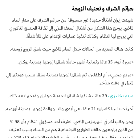
جرائم الشرف و
تعنيف الزوجة
شهدت إيران أشكالًا جديدة غير مسبوقة من جرائم الشرف على مدار العام
الماضي. يرجع هذا الشكل من أشكال العنف المنزلي إلى ثقافة المجتمع الذكوري
التي يروج لها النظام وكذلك تنفيذ عمليات الإعدام على الملأ شنقًا.
كانت هناك العديد من الحالات خلال العام الماضي حيث شنق الزوج زوجته.
«منيرة أبو»، 35 عامًا وثمانية أشهر حاملًا شنقها زوجها بمدينة بوكان.
«مريم محبي»، أم لطفلين، تم شنقها زوجها بمدينة سنقر بسبب عودتها إلى
المنزل في وقت متأخر.
مريم بختياري،
29 عامًا، شنقها شقيقها بمدينة دهلران وذبحها بعد ذلك.
أحرقت «شيبا كامران» 21 عامًا، على أيدي والد ووالدة زوجها بمدينة أورميه.
ومن جانب آخر في شهرمارس الماضي، اعترف أحد مسؤولي النظام بأن 98 %
من الذين يراجعون حالات الطوارئ الاجتماعية هم من النساء بسبب تعنيف