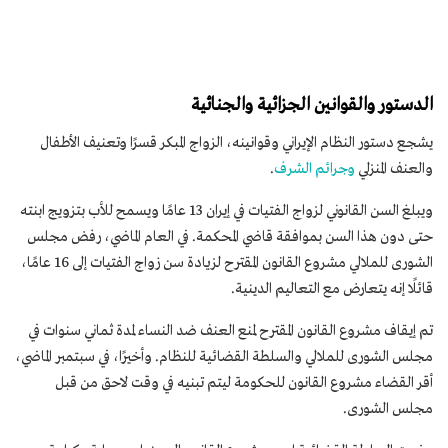
الدستور والقوانين الجزائية والجنائية
يشجع دستور النظام الإيراني وقوانينه، الزواج المبكر قسرًا وتعنيف الأطفال
والعنف المنزلي
وجرائم الشرف
.
ويبلغ السن القانوني لزواج الفتيات في إيران 13 عامًا ويسمح للأب بتزويج ابنته
حتى دون هذا السن بموافقة قاضي المحكمة. في العام الماضي، رفض مجلس
الشورى للملالي مشروع القانون المقترح لزيادة سن زواج الفتيات إلى 16 عامًا،
قائلًا إنه يتعارض مع التعاليم الدينية.
تم إيقاف مشروع القانون المقترح لمنع العنف ضد النساء لمدة ثماني سنوات في
مجلس الشورى للملالي والسلطة القضائية للنظام. وأخيرًا، في سبتمبر الماضي،
أقر القضاء مشروع القانون للحكومة ليتم تبنيه في وقت لاحق من قبل
مجلس الشورى.