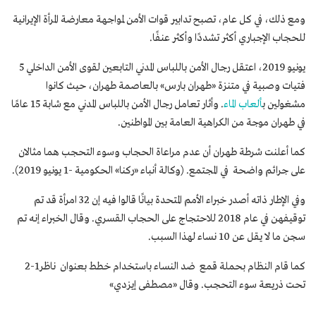
ومع ذلك، في كل عام، تصبح تدابير قوات الأمن لمواجهة معارضة المرأة الإيرانية
للحجاب الإجباري أكثر تشددًا وأكثر عنفًا.
يونيو 2019، اعتقل رجال الأمن باللباس المدني التابعين لقوى الأمن الداخلي 5
فتيات وصبية في متنزة «طهران بارس» بالعاصمة طهران، حيث كانوا
مشغولين ب
ألعاب الماء
. وأثار تعامل رجال الأمن باللباس المدني مع شابة 15 عامًا
في طهران موجة من الكراهية العامة بين المواطنين.
كما أعلنت شرطة طهران أن عدم مراعاة الحجاب وسوء التحجب هما مثالان
على جرائم واضحة في المجتمع. (وكالة أنباء «ركنا» الحكومية -1 يونيو 2019).
وفي الإطار ذاته أصدر خبراء الأمم المتحدة بيانًا قالوا فيه إن 32 امرأة قد تم
توقيفهن في عام 2018 للاحتجاج على الحجاب القسري. وقال الخبراء إنه تم
سجن ما لا يقل عن 10 نساء لهذا السبب.
كما قام النظام بحملة قمع ضد النساء باستخدام خطط بعنوان ناظر1-2
تحت ذريعة سوء التحجب. وقال «مصطفى إيزدي»