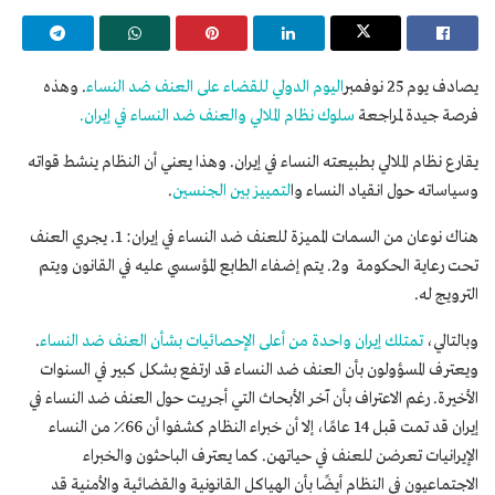
يصادف يوم 25 نوفمبر
اليوم الدولي للقضاء على العنف ضد النساء
. وهذه
فرصة جيدة لمراجعة
سلوك نظام الملالي والعنف ضد النساء في إيران.
يقارع نظام الملالي بطبيعته النساء في إيران. وهذا يعني أن النظام ينشط قواته
وسياساته حول انقياد النساء وا
لتمييز بين الجنسين
.
هناك نوعان من السمات المميزة للعنف ضد النساء في إيران: 1. يجري العنف
تحت رعاية الحكومة و2. يتم إضفاء الطابع المؤسسي عليه في القانون ويتم
الترويج له.
وبالتالي،
تمتلك إيران واحدة من أعلى الإحصائيات بشأن العنف ضد النساء
.
ويعترف المسؤولون بأن العنف ضد النساء قد ارتفع بشكل كبير في السنوات
الأخيرة. رغم الاعتراف بأن آخر الأبحاث التي أجريت حول العنف ضد النساء في
إيران قد تمت قبل 14 عامًا، إلا أن خبراء النظام كشفوا أن 66٪ من النساء
الإيرانيات تعرضن للعنف في حياتهن. كما يعترف الباحثون والخبراء
الاجتماعيون في النظام أيضًا بأن الهياكل القانونية والقضائية والأمنية قد