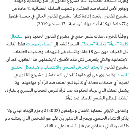
وغيرت السلطة القضائية اسم مشروع القانون إلى عنوان«حماية وكرامة
وتوفير الأمن للنساء ضد العنف». وشطبت السلطة القضائية 41 مادة من
مشروع القانون. وتمت إعادة كتابة مشروع القانون الحالي في خمسة فصول
و 77 مادة. (وكالة أنباء «إرنا» الرسمية – 17 سبتمبر 2019)
ووفقًا للخبراء، هناك نقص جدي في مشروع القانون الجديد وهو
استبدال
كلمة ”امرأة“ بكلمة ”سيدة“
. السيدة تشير إلى
النساء المتزوجات
فقط. لذلك،
فإن الفتيات دون سن 18 عامًا والنساء غير المتزوجات وضحيات العاهات
الاجتماعية واللائي يتعرضن لمثل هذه الأضرار، لا يشملهن هذا القانون. كما أن
مشروع القانون
لا يجرّم التحرش الجنسي والاغتصاب والاستغلال الجنسي
للنساء
. ولا يحتوي على أي عقوبة للجاني. كما يفشل مشروع القانون في
تقديم أي ضمانات فعالة أو كافية لمنع العنف ضد المرأة أو مواجهته، ولا
يشمل العنف الذي ترعاه الحكومة ضد المرأة لفرض الحجاب القسري باعتباره،
الشكل المنتظم الرئيسي للعنف ضد المرأة.
والقانون الإيراني لحماية الأطفال والمراهقين (2002) لا يجرّم الإيذاء البدني ولا
يذكر الاعتداء الجنسي. ويعترف الدستور بأن الأب هو الشخص الذي يمتلك دم
طفله، وبالتالي يتغاضى عن قتل الشرف على يد الآباء.