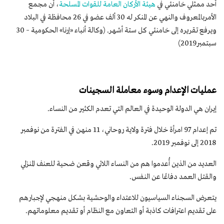
أحد ممثلي خامنئي في
هيئة الأركان العامة للقوات المسلحة
، أن مجمع
الأمربالمعروف والنهي عن المنكر له 30 ألف عضو في 26 محافظة في البلاد
ويرفع تقريره إلى خامنئي كل ستة أشهر. (وكالة أنباء «إرنا» الحكومية – 30
سبتمبر2019)
عمليات الإعدام وسوء معاملة السجينات
إيران هي الدولة الوحيدة في العالم التي تعدم الكثير من النساء.
تم إعدام 97 امرأة خلال فترة ولاية روحاني، 11 منهن في الفترة من نوفمبر
2018 إلى نوفمبر 2019.
العديد من الذين أُعدموا هم من النساء اللائي وقعن ضحية للعنف المنزلي
والقتل العمد دفاعًا عن النفس.
يتعرض السجناء السياسيون للاعتداء والوحشية بشكل منهجي لإجبارهم
على تقديم اعترافات كاذبة أو التعاون مع النظام أو تقديم معلوماتهم.