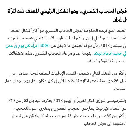
فرض الحجاب القسري، وهو الشكل الرئيسي للعنف ضد المرأة
في إيران
العنف الذي ترعاه الحكومة لفرض الحجاب القسري هو أكثر أشكال العنف
ضد النساء شيوعًا في إيران. واعترف قائد قوى الأمن الداخلي «حسين اشتري»
في سبتمبر 2016، بأن قواته تعتقل ما لا يقل عن
2000 امرأة كل يوم في مدن
في جميع أنحاء البلاد
، بتهمة عدم مراعاة الحجاب القسري. هذه الاعتقالات
مصحوبة بالقوة والعنف.
وأكثر من العنف المنزلي، تتعرض النساء الإيرانيات للعنف الموجه ضدهن من
قبل 26 مؤسسة قمعية تابعة لنظام الملالي في كل مكان، كل يوم، وعلى مدار
الساعة.
ونشرمجلس شورى الملالي تقريراً في يوليو 2018 يعترف فيه بأن أكثر من 70٪
من النساء الإيرانيات يعارضن الحجاب القسري ويعتبرن «سوءالتحجب».
وأكثر من 85٪ من «المحجبات بطريقة غير صحيحة» لا يوافقن على تدخل
الحكومة إلى فرض الحجاب.