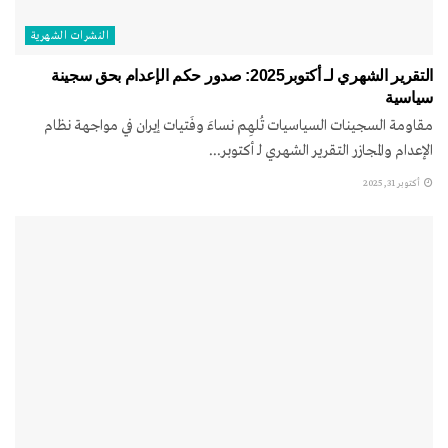
النشرات الشهریة
التقرير الشهري لـ أكتوبر2025: صدور حکم الإعدام بحق سجینة
سیاسیة
مقاومة السجینات السیاسیات تُلهِم نساءَ وفَتیات إیران في مواجهة نظام
الإعدام والمجازر التقرير الشهري لـ أكتوبر...
أكتوبر 31, 2025