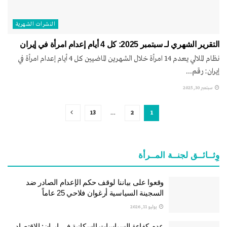
النشرات الشهریة
التقرير الشهري لـ سبتمبر 2025: كل 4 أيام إعدام امرأة في إيران
نظام الملالي يعدم 14 امرأة خلال الشهرين الماضيين كل 4 أيام إعدام امرأة في
إيران: رقم...
سبتمبر 30, 2025
13
…
2
1
وِثــائــق لجنــة المــرأة
وقعوا على بياننا لوقف حكم الإعدام الصادر ضد
السجينة السياسية أرغوان فلاحي 25 عاماً
يوليو 11, 2026
عدم كفاءة السياسات السكانية في إيران: الاقتصاد،