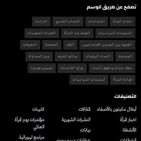
تصفح عن طريق الوسم
إعدام المرأة
احتجاجات
الحجاب القسري
الدراسة
السجينات السياسيات
العنف ضد المرأة
الفتيات الصغيرات
الفجوة بين النوعين الاجتماعيين
الفقر
المعلمة
المعيلات
الممرضة
النساء الريفيات
جرائم الشرف
جيل المساواة
خطة حريات وحقوق النساء
زواج القاصرات
فيروس كورونا
قيادة المرأة
لسجينات السياسيات
التصنيفات
أبطال مكبلون بالأصفاد
المقالات
کلیبات
اخبار المرأة
النشرات الشهریة
مؤتمرات يوم المرأة
العالمي
الأنشطة
بیانات
مراجع ليبيرالية
الخطابات
خطابات مريم رجوي