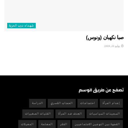
شهداء درب الحرية
صبا نكهبان (ونوس)
يوليو 22, 2026
تصفح عن طريق الوسم
إعدام المرأة
احتجاجات
الحجاب القسري
الدراسة
السجينات السياسيات
العنف ضد المرأة
الفتيات الصغيرات
الفجوة بين النوعين الاجتماعيين
الفقر
المعلمة
المعيلات