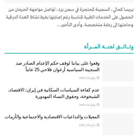
بريسا كمالي، السجينة المحتجزة في سجن يزد، تواصل مواجهة الحرمان من
الحصول على الخدمات الطبية المناسبة رغم إصابتها بفرط نشاط الغدة الدرقية
وحاجتها إلى رعاية متخصصة. وأدى التأخير...
وِثــائــق لجنــة المــرأة
وقعوا على بياننا لوقف حكم الإعدام الصادر ضد
السجينة السياسية أرغوان فلاحي 25 عاماً
يوليو 11, 2026
عدم كفاءة السياسات السكانية في إيران: الاقتصاد،
الشيخوخة، وحقوق النساء المهدورة
يوليو 11, 2026
المعيلات والتداعيات الاقتصادية والاجتماعية والأزمات
مايو 18, 2026