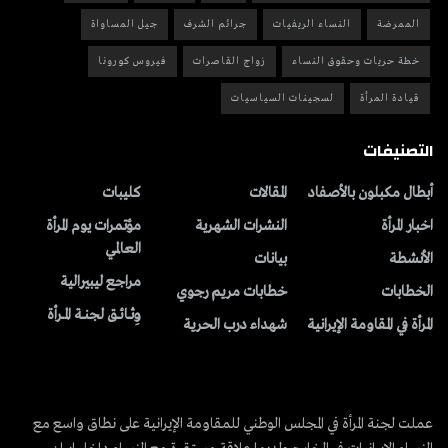
الممرضة
النساء الريفيات
جرائم الشرف
جيل المساواة
خطة حريات وحقوق النساء
زواج القاصرات
فيروس كورونا
قيادة المرأة
لسجينات السياسيات
التصنيفات
أبطال مكبلون بالأصفاد
المقالات
کلیبات
اخبار المرأة
النشرات الشهریة
مؤتمرات يوم المرأة
العالمي
الأنشطة
بیانات
مراجع ليبيرالية
الخطابات
خطابات مريم رجوي
وِثــائــق لجنــة المــرأة
المرأة في المقاومة الإيرانية
شهداء درب الحرية
عملت لجنة المرأة في المجلس الوطني للمقاومة الإيرانية على نطاق واسع مع