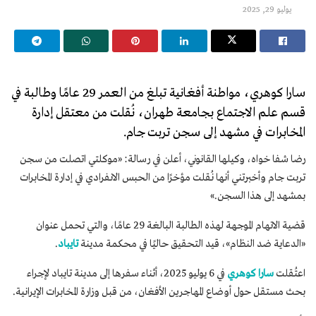
يوليو 29, 2025
سارا كوهري، مواطنة أفغانية تبلغ من العمر 29 عامًا وطالبة في
قسم علم الاجتماع بجامعة طهران، نُقلت من معتقل إدارة
المخابرات في مشهد إلى سجن تربت جام.
رضا شفا خواه، وكيلها القانوني، أعلن في رسالة: «موكلتي اتصلت من سجن
تربت جام وأخبرتني أنها نُقلت مؤخرًا من الحبس الانفرادي في إدارة المخابرات
بمشهد إلى هذا السجن.»
قضية الاتهام الموجهة لهذه الطالبة البالغة 29 عامًا، والتي تحمل عنوان
«الدعاية ضد النظام»، قيد التحقيق حاليًا في محكمة مدينة
تايباد
.
اعتُقلت
سارا كوهري
في 6 يوليو 2025، أثناء سفرها إلى مدينة تايباد لإجراء
بحث مستقل حول أوضاع المهاجرين الأفغان، من قبل وزارة المخابرات الإيرانية.