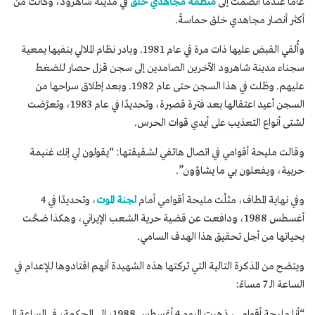
عامًا عندما انضمت إلى
منظمة مجاهدي خلق
في مدينة شاهرود، وكانت من
أكثر أنصار مجاهدي خلق حماسةً.
وأُلقي القبض عليها ذات مرة في عام 1981. وبادر نظام الملالي بنفيها بمعية
سجناء مدينة شاهرود الآخرين الصامدين إلى سجن قزل حصار للضغط
عليهم. وظلت في هذا السجن حتى عام 1982. وبعد إطلاق سراحها من
السجن أعيد اعتقالها بعد فترة قصيرة، وتحديدًا في عام 1983، وتعرَّضت
لشتى أنواع التعذيب على أيدي قوات الحرس.
وقالت مليحة أقوامي في اتصال هاتفي لشقيقتها: “يقولون لي إنك غنيمة
حربية، ويفعلون بي ما يشاؤون”.
وفي نهاية المطاف، مثلُت مليحة أقوامي أمام
لجنة الموت
، وتحديدًا في 4
أغسطس 1988، ودافعت عن قضية حرية الشعب الإيراني، وهكذا ضحَّت
بحياتها من أجل تحقيق هذا الهدف السامي.
ويتضح من المذكرة التالية التي تركتها هذه الشهيدة أنهم اقتادوها للإعدام في
الساعة الـ 7 مساءً:
“أنا مليحة أقوامي، ذهبت اليوم 4 أغسطس 1988، إلى المحكمة، في الساعة الـ