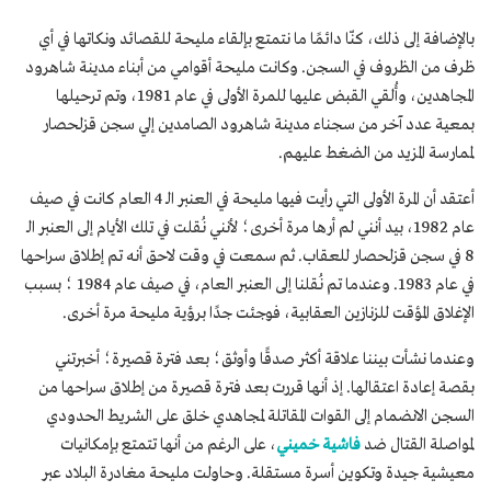
بالإضافة إلى ذلك، كنّا دائمًا ما نتمتع بإلقاء مليحة للقصائد ونكاتها في أي
ظرف من الظروف في السجن. وكانت مليحة أقوامي من أبناء مدينة شاهرود
المجاهدين، وأُلقي القبض عليها للمرة الأولى في عام 1981، وتم ترحيلها
بمعية عدد آخر من سجناء مدينة شاهرود الصامدين إلي سجن قزلحصار
لممارسة المزيد من الضغط عليهم.
أعتقد أن المرة الأولى التي رأيت فيها مليحة في العنبر الـ 4 العام كانت في صيف
عام 1982، بيد أنني لم أرها مرة أخرى؛ لأنني نُقلت في تلك الأيام إلى العنبر الـ
8 في سجن قزلحصار للعقاب. ثم سمعت في وقت لاحق أنه تم إطلاق سراحها
في عام 1983. وعندما تم نُقلنا إلى العنبر العام، في صيف عام 1984 ؛ بسبب
الإغلاق المؤقت للزنازين العقابية، فوجئت جدًا برؤية مليحة مرة أخرى.
وعندما نشأت بيننا علاقة أكثر صدقًا وأوثق؛ بعد فترة قصيرة؛ أخبرتني
بقصة إعادة اعتقالها. إذ أنها قررت بعد فترة قصيرة من إطلاق سراحها من
السجن الانضمام إلى القوات المقاتلة لمجاهدي خلق على الشريط الحدودي
لمواصلة القتال ضد
فاشية خميني
، على الرغم من أنها تتمتع بإمكانيات
معيشية جيدة وتكوين أسرة مستقلة. وحاولت مليحة مغادرة البلاد عبر