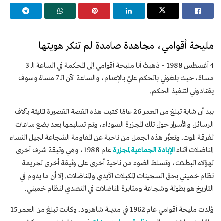
مليحة أقوامي، مجاهدة صامدة لم تنكر هويتها
4 أغسطس 1988 – ذهبتُ أنا مليحة أقوامي إلى المحكمة في الساعة الـ 3
مساءً، حيث بلغوني بالحكم عليَّ بالإعدام، والساعة الآن الـ 7 مساءً وسوف
يقتادوني لتنفيذ الحكم.
بيد أن شابة تبلغ من العمر 26 عامًا كتبت هذه القصة القصيرة المليئة بآلاف
الرسائل والأسرار حول تلك المجزرة السوداء، وتم تسليمها بعد بضع ساعات
لفرقة الموت. وتعبِّر هذه الجمل من ناحية عن المقاومة الشجاعة لجيل النساء
المناضلات أثناء
الإبادة الجماعية لمجزرة
عام 1988، وهي وثيقة شرف أخرى
لهؤلاء البطلات، وتسلط الضوء من ناحية أخرى على وثيقة أخرى لجريمة
نظام خميني بحق السجينات المكبلات الأيدي والمناضلات. إلا أن ما يدوم في
التاريخ هو بطولة وشجاعة ومثابرة المناضلات في التصدي لنظام خميني.
وُلدت مليحة أقوامي عام 1962 في مدينة شاهرود. وكانت تبلغ من العمر 15