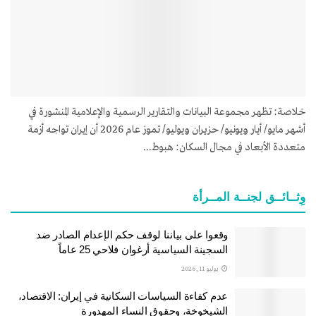
خلاصة: تظهر مجموعة البيانات والتقارير الرسمية والإعلامية المنشورة في
أشهر مايو/ أيار ويونيو/ حزيران ويوليو/ تموز عام 2026 أن إيران تواجه أزمة
متعددة الأبعاد في مجال السكان: هبوط...
وِثــائــق لجنــة المــرأة
وقعوا على بياننا لوقف حكم الإعدام الصادر ضد
السجينة السياسية أرغوان فلاحي 25 عاماً
يوليو 11, 2026
عدم كفاءة السياسات السكانية في إيران: الاقتصاد،
الشيخوخة، وحقوق النساء المهدورة