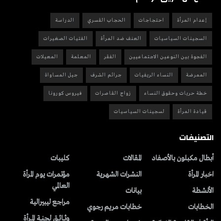
إعدام المرأة
احتجاجات
الحجاب القسري
الدراسة
السجينات السياسيات
العنف ضد المرأة
الفتيات الصغيرات
الفجوة بين النوعين الاجتماعيين
الفقر
المعلمة
المعيلات
الممرضة
النساء الريفيات
جرائم الشرف
جيل المساواة
خطة حريات وحقوق النساء
زواج القاصرات
فيروس كورونا
قيادة المرأة
لسجينات السياسيات
التصنيفات
أبطال مكبلون بالأصفاد
المقالات
کلیبات
اخبار المرأة
النشرات الشهریة
مؤتمرات يوم المرأة
العالمي
الأنشطة
بیانات
مراجع ليبيرالية
الخطابات
خطابات مريم رجوي
وِثــائــق لجنــة المــرأة