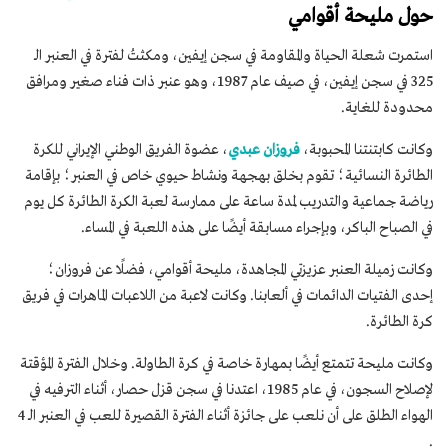
حول مليحة أقوامي
استمرت شعلة الحياة والمقاومة في سجن إيفين، ومكثتُ لفترة في العنبر الـ
325 في سجن إيفين، في صيف عام 1987، وهو عنبر ذات فناء صغير ومرافق
محدودة للغاية.
وكانت كابتنتنا المحبوبة،
فروزان عبدي
، عضوة الفريق الوطني الإيراني للكرة
الطائرة النسائية؛ تقوم بخلق بهجهة ونشاط حيوي خاص في العنبر؛ بإقامة
رياضة جماعية والتدريب لمدة ساعة على ممارسة لعبة الكرة الطائرة كل يوم
في الصباح الباكر، وبإجراء مسابقة أيضًا على هذه اللعبة في المساء.
وكانت زميلة العنبر عزيزتي المجاهدة، مليحة أقوامي، فضلًا عن فروزان؛
إحدى الفتيات الدائمات في ألعابنا. وكانت لاعبة من اللاعبات الماهرات في فريق
كرة الطائرة.
وكانت مليحة تتمتع أيضًا بمهارة خاصة في كرة الطاولة. وخلال الفترة المؤقتة
لإصلاح السجون، في عام 1985، اعتدنا في سجن قزل حصار، أثناء الترفيه في
الهواء الطلق على أن نلعب على جائزة أثناء الفترة القصيرة للعب في العنبر الـ 4
.