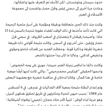
حدود سيستان وبلوشستان، لكن للأسف تم التعرف عليها واعتقالها،
وعادت مرة أخرى إلى سجني إيفين وقزل حصار،وانضمت إلى مجموعة
الأصدقاء في العنبر.
وكنت منذ ذلك الحين متعاطفة ورفيقة ومؤتمنة على أسرار ملحية الرحيمة
التي كانت تأخذ مأخذها في ذلك الوقت لقضاء عقوبة شديدة بالسجن لمدة 15
عامًا، وأصبحنا رفيقتان لا ينفصلتان في أصعب الظروف، في سجني قزل
حصار وإيفين، حتى آخر يوم في السجن. وكانت مليحة أقوامي ذات طبيعة
شعرية لطيفة وذاكرة قوية، وحفظت العديد من قصائد شاملو ومولوي
وشفيعي كدكني، وغالبًا ما كان يبدأ حديثها بالشعر.
وكانت دائمًا ما تنافس زميلة العنبر حبيبتنا، مهري على وجه الخصوص؛
واسمها الحقيقي “فرنكيس محمدرحيمي”، والتي كانت لديها أيضًا موهبة
خاصة في هذا المجال، وكانتا تدخلان في منافسة شعرية مع بعضهما البعض.
وتم إعدام البطلة مليحة بمعية آلاف الفدائيات في عنبرهن، في 6 أغسطس
عام 1988؛ بسبب حبهن للحياة ومثابرتهن في طريق تحقيق هدفهن النبيل،
وهو حرية أبناء الوطن؛ تلبيةً لأمر جلاد جماران (خميني) وفتواه الشيطانية؛
بتهمة الدفاع عن هويتهن الإيمانية وتعظيم اسم “مجاهدي خلق”.