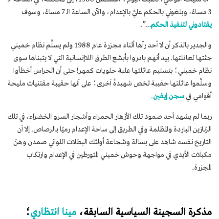
3 مساءً، وبلغوني بالحكم عليَّ بالإعدام، والآن الساعة الـ 7 مساءً، وسوف
يقتادوني لتنفيذ الحكم
…”.
والجدير بالذكر أن لا أحد رآها أثناء مجزرة عام 1988 ولم يسلِّم نظام خميني
جثتها لعائلتها. بيد أنهم بادروا بأبشع الطرق اللاإنسانية التي لا يتبناها سوى
نظام خميني؛ بتسليم عائلتها علبة حلويات كمهر! حتى أن الحراس أخطأوا
وسلَّموا عائلتها حقيبة تخص شهيدةً أخرى؛ على أنها حقيبة مقتنيات مليحة
أقوامي في
سجن إيفين
.
ربما لم يشهد أحد صمود تلك الأزهار الحمراء وأشجار السرو الخضراء، في تلك
الزنازين الباردة والمظلمة وفي الطريق إلى ساحة الإعدام رميًا بالرصاص. إلا أن
التاريخ نفسه شاهد على بسالة وشجاعة أولئك البطلات اللواتي صمدن وهنّ
مكبلات الأيدي في مواجهة وحوش خميني المتورطين في الإعدام وارتكاب
المجزرة.
مذكرة السجينة السياسية السابقة،
مينا انتظاري
؛