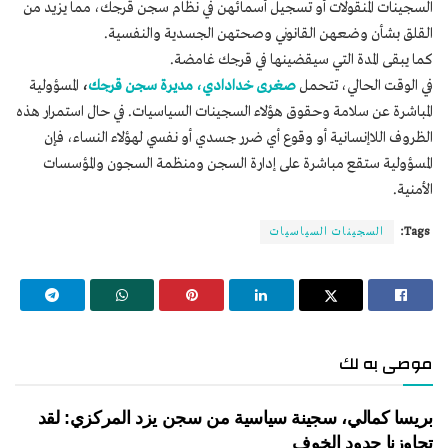
السجينات المنقولات أو تسجيل أسمائهن في نظام سجن قرجك، مما يزيد من
القلق بشأن وضعهن القانوني وصحتهن الجسدية والنفسية.
كما يبقى المدة التي سيقضينها في قرجك غامضة.
في الوقت الحالي، تتحمل
صغرى خدادادي، مديرة سجن قرجك
،
المسؤولية
المباشرة عن سلامة وحقوق هؤلاء السجينات السياسيات. في حال استمرار هذه
الظروف اللاإنسانية أو وقوع أي ضرر جسدي أو نفسي لهؤلاء النساء، فإن
المسؤولية ستقع مباشرة على إدارة السجن ومنظمة السجون والمؤسسات
الأمنية.
Tags:
السجينات السياسيات
موصى به لك
بريسا كمالي، سجينة سياسية من سجن يزد المركزي: لقد
تجاوزنا حدود الخوف