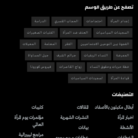
تصفح عن طريق الوسم
إعدام المرأة
احتجاجات
الحجاب القسري
الدراسة
السجينات السياسيات
العنف ضد المرأة
الفتيات الصغيرات
الفجوة بين النوعين الاجتماعيين
الفقر
المعلمة
المعيلات
الممرضة
النساء الريفيات
جرائم الشرف
جيل المساواة
خطة حريات وحقوق النساء
زواج القاصرات
فيروس كورونا
قيادة المرأة
لسجينات السياسيات
التصنيفات
أبطال مكبلون بالأصفاد
المقالات
کلیبات
اخبار المرأة
النشرات الشهریة
مؤتمرات يوم المرأة
العالمي
الأنشطة
بیانات
مراجع ليبيرالية