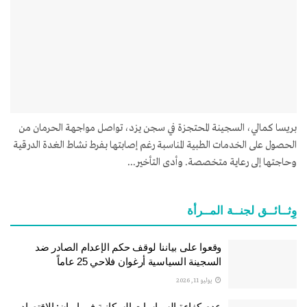
بريسا كمالي، السجينة المحتجزة في سجن يزد، تواصل مواجهة الحرمان من
الحصول على الخدمات الطبية المناسبة رغم إصابتها بفرط نشاط الغدة الدرقية
وحاجتها إلى رعاية متخصصة. وأدى التأخير...
وِثــائــق لجنــة المــرأة
وقعوا على بياننا لوقف حكم الإعدام الصادر ضد
السجينة السياسية أرغوان فلاحي 25 عاماً
يوليو 11, 2026
عدم كفاءة السياسات السكانية في إيران: الاقتصاد،