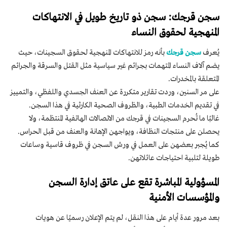
سجن قرجك: سجن ذو تاريخ طويل في الانتهاكات
المنهجية لحقوق النساء
يُعرف
سجن قرجك
بأنه رمز للانتهاكات المنهجية لحقوق السجينات، حيث
يضم آلاف النساء المتهمات بجرائم غير سياسية مثل القتل والسرقة والجرائم
المتعلقة بالمخدرات.
على مر السنين، وردت تقارير متكررة عن العنف الجسدي واللفظي، والتمييز
في تقديم الخدمات الطبية، والظروف الصحية الكارثية في هذا السجن.
غالبًا ما تُحرم السجينات في قرجك من الاتصالات الهاتفية المنتظمة، ولا
يحصلن على منتجات النظافة، ويواجهن الإهانة والعنف من قبل الحراس.
كما يُجبر بعضهن على العمل في ورش السجن في ظروف قاسية وساعات
طويلة لتلبية احتياجات عائلاتهن.
المسؤولية المباشرة تقع على عاتق إدارة السجن
والمؤسسات الأمنية
بعد مرور عدة أيام على هذا النقل، لم يتم الإعلان رسميًا عن هويات