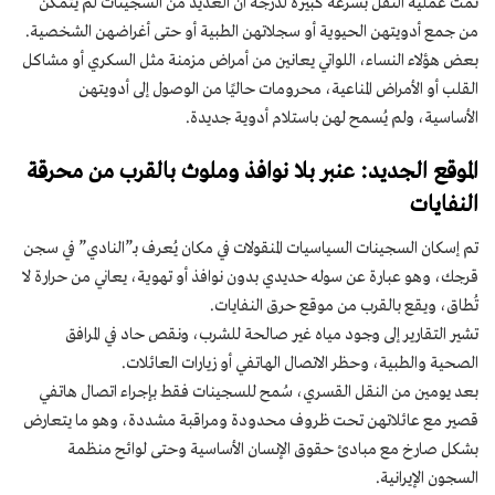
تمت عملية النقل بسرعة كبيرة لدرجة أن العديد من السجينات لم يتمكن
من جمع أدويتهن الحيوية أو سجلاتهن الطبية أو حتى أغراضهن الشخصية.
بعض هؤلاء النساء، اللواتي يعانين من أمراض مزمنة مثل السكري أو مشاكل
القلب أو الأمراض المناعية، محرومات حاليًا من الوصول إلى أدويتهن
الأساسية، ولم يُسمح لهن باستلام أدوية جديدة.
الموقع الجديد: عنبر بلا نوافذ وملوث بالقرب من محرقة
النفايات
تم إسكان السجينات السياسيات المنقولات في مكان يُعرف بـ”النادي” في سجن
قرجك، وهو عبارة عن سوله حديدي بدون نوافذ أو تهوية، يعاني من حرارة لا
تُطاق، ويقع بالقرب من موقع حرق النفايات.
تشير التقارير إلى وجود مياه غير صالحة للشرب، ونقص حاد في المرافق
الصحية والطبية، وحظر الاتصال الهاتفي أو زيارات العائلات.
بعد يومين من النقل القسري، سُمح للسجينات فقط بإجراء اتصال هاتفي
قصير مع عائلاتهن تحت ظروف محدودة ومراقبة مشددة، وهو ما يتعارض
بشكل صارخ مع مبادئ حقوق الإنسان الأساسية وحتى لوائح منظمة
السجون الإيرانية.