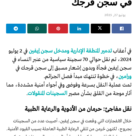
في سجن قرجك
يونيو 27, 2025
في أعقاب
تدمير المنطقة الإدارية ومدخل سجن إيفين
في 2 يوليو
2024، تم نقل حوالي 70 سجينة سياسية من عنبر النساء في
سجن إيفين فجأة وبدون إشعار مسبق إلى سجن قرجك في
ورامين
، في خطوة تنتهك مبدأ فصل الجرائم.
تمت عملية النقل بسرعة وفوضى وفي أجواء أمنية مشددة، مما
أثار موجة من القلق بشأن مصير
السجينات المنقولات
.
نقل مفاجئ: حرمان من الأدوية والرعاية الطبية
خلال الانفجارات التي وقعت في سجن إيفين، أصيبت عدد من السجينات
بجروح، لكنهن حُرمن من تلقي الرعاية الطبية العاجلة بسبب القيود الأمنية.