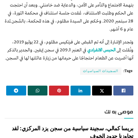
بتهمة الاجتماع والتآمر على الأمن، والدعاية ضد خامنئي. وبعد أن احتجت
على الحكم وطلبت الاستئناف، عُقدت جلسة استئناف في محكمة الثورة، في
28 سبتمبر 2020. وحُكم على السيدة مظلوم، في هذه المحكمة، بالسَّجن لمدة
عام و 6 أشهر.
وتجدر الإشارة إلى أنه تم القبض على فرنكيس مظلوم، في 22 يوليو 2019،
ونُقلت إلى
الحبس الانفرادي
في العنبر الـ 209 في سجن إيفين. والجدير بالذكر
أنها أضربت عن الطعام احتجاجًا على حرمانها من زيارة عائلتها لها في السجن.
Tags:
السجينات السياسيات
موصى به لك
بريسا كمالي، سجينة سياسية من سجن يزد المركزي: لقد
تجاوزنا حدود الخوف