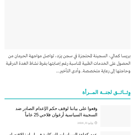
بريسا كمالي، السجينة المحتجزة في سجن يزد، تواصل مواجهة الحرمان من
الحصول على الخدمات الطبية المناسبة رغم إصابتها بفرط نشاط الغدة الدرقية
وحاجتها إلى رعاية متخصصة. وأدى التأخير...
وِثــائــق لجنــة المــرأة
وقعوا على بياننا لوقف حكم الإعدام الصادر ضد
السجينة السياسية أرغوان فلاحي 25 عاماً
يوليو 11, 2026
عدم كفاءة السياسات السكانية في إيران: الاقتصاد،