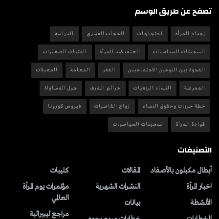
تصفح عن طريق الوسم
إعدام المرأة
احتجاجات
الحجاب القسري
الدراسة
السجينات السياسيات
العنف ضد المرأة
الفتيات الصغيرات
الفجوة بين النوعين الاجتماعيين
الفقر
المعلمة
المعيلات
الممرضة
النساء الريفيات
جرائم الشرف
جيل المساواة
خطة حريات وحقوق النساء
زواج القاصرات
فيروس كورونا
قيادة المرأة
لسجينات السياسيات
التصنيفات
أبطال مكبلون بالأصفاد
المقالات
کلیبات
اخبار المرأة
النشرات الشهریة
مؤتمرات يوم المرأة
العالمي
الأنشطة
بیانات
مراجع ليبيرالية
الخطابات
خطابات مريم رجوي