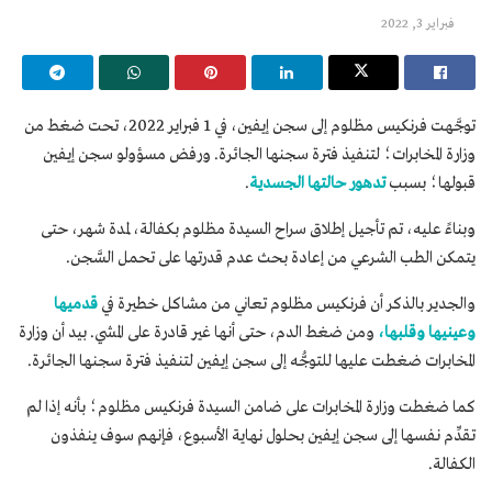
فبراير 3, 2022
توجَّهت فرنكيس مظلوم إلى سجن إيفين، في 1 فبراير 2022، تحت ضغط من
وزارة المخابرات؛ لتنفيذ فترة سجنها الجائرة. ورفض مسؤولو سجن إيفين
قبولها؛ بسبب
تدهور حالتها الجسدية
.
وبناءً عليه، تم تأجيل إطلاق سراح السيدة مظلوم بكفالة، لمدة شهر، حتى
يتمكن الطب الشرعي من إعادة بحث عدم قدرتها على تحمل السَّجن.
والجدير بالذكر أن فرنكيس مظلوم تعاني من مشاكل خطيرة في
قدميها
وعينيها وقلبها،
ومن ضغط الدم، حتى أنها غير قادرة على المشي. بيد أن وزارة
المخابرات ضغطت عليها للتوجُّه إلى سجن إيفين لتنفيذ فترة سجنها الجائرة.
كما ضغطت وزارة المخابرات على ضامن السيدة فرنكيس مظلوم؛ بأنه إذا لم
تقدِّم نفسها إلى سجن إيفين بحلول نهاية الأسبوع، فإنهم سوف ينفذون
الكفالة.