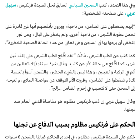
وفي هذا الصدد، كتب
السجين السياسي
السابق نجل السيدة فرنكيس،
سهيل
عربي،
على صفحته الشخصية:
“إنهم يضغطون على الضامن، من ناحية، ويرون بأنفسهم أنها غير قادرة على
تحمل عقوبة السَّجن، من ناحية أخرى. ولم يخطر على البال، ومن غير
المنطقي أن يزجوا بها في السجن وهي تعاني من هذه الحالة الصحية الخطيرة”.
كما كتب عن الطب الشرعي، قائلًا: “لقد اطَّلع الطب الشرعي على الملف قبل
شهر، كما اطَّلع على حالة الأم عن كثب، وقال بنبرة سيئة: (إنك تعانين من
ألم في الركبة والعينين، وهذا ليس بالشيء الخطير، والسَّجن أسوأ بالنسبة
لك) وضغطوا على الضامن، وقررت الأم التوقف عن مواصلة العلاج، والتوجه
إلى السجن حتى لا نتسبب في إحراج الضامن …إلخ”.
وقال سهيل عربي إن ذنب فرنكيس مظلوم هو مقاضاة المدعي العام ضد
نجلها.
الحكم على فرنكيس مظلوم بسبب الدفاع عن نجلها
حُكم على السيدة فرنكيس مظلوم، في إحدى المحاكم غيابيًا بالسَّجن 6 سنوات