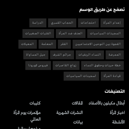
تصفح عن طريق الوسم
إعدام المرأة
احتجاجات
الحجاب القسري
الدراسة
السجينات السياسيات
العنف ضد المرأة
الفتيات الصغيرات
الفجوة بين النوعين الاجتماعيين
الفقر
المعلمة
المعيلات
الممرضة
النساء الريفيات
جرائم الشرف
جيل المساواة
خطة حريات وحقوق النساء
زواج القاصرات
فيروس كورونا
قيادة المرأة
لسجينات السياسيات
التصنيفات
أبطال مكبلون بالأصفاد
المقالات
کلیبات
اخبار المرأة
النشرات الشهریة
مؤتمرات يوم المرأة
العالمي
الأنشطة
بیانات
مراجع ليبيرالية