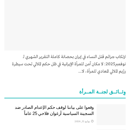
ارتكاب جرائم قتل النساء في إيران بحصانة كاملة التقرير الشهري لـ
نوفمبر2025: لا مکان آمن للمرأة الإيرانية في ظل حكم الملالي تحت سيطرة
رژیم الملالي المعادي للمرأة، لا...
وِثــائــق لجنــة المــرأة
وقعوا على بياننا لوقف حكم الإعدام الصادر ضد
السجينة السياسية أرغوان فلاحي 25 عاماً
يوليو 11, 2026