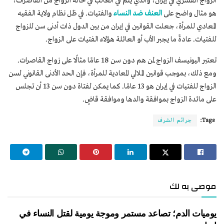
الزواج القسري في إيران، والذي يتم في الغالب في حالة الزواج من القاصرات،
هو مثال واضح على
العنف ضد النساء
والفتيات. في ظل نظام ولاية الفقيه
المعادي للمرأة، جعلت القوانين في إيران من بين الدول ذات أدنى سن للزواج
للفتيات. عادةً ما يجبر الأب أو العائلة هؤلاء الفتيات على الزواج.
تعتبر اليونيسف الزواج لمن هم دون سن 18 عامًا مثالًا على زواج القاصرات.
ومع ذلك، بموجب قوانين الملالي المعادية للمرأة، فإن الحد الأدنى القانوني لسن
الزواج للفتيات في إيران هو 13 عامًا. كما يمكن لفتاة دون سن 13 أن تجلس
على مائدة الزواج بموافقة والدها وموافقة قاضٍ.
Tags:
جرائم الشرف
موصى به لك
يوميات الدم؛ تصاعد مستمر وموجة يومية لقتل النساء في