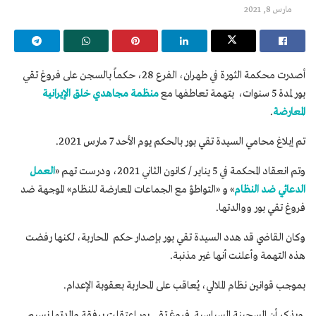
مارس 8, 2021
أصدرت محكمة الثورة في طهران، الفرع 28، حكماً بالسجن على فروغ تقي
بور لمدة 5 سنوات، بتهمة تعاطفها مع
منظمة مجاهدي خلق الإيرانية
المعارضة
.
تم إبلاغ محامي السيدة تقي بور بالحكم يوم الأحد 7 مارس 2021.
وتم انعقاد المحكمة في 5 يناير / كانون الثاني 2021، ودرست تهم «
العمل
الدعائي ضد النظام
» و «التواطؤ مع الجماعات المعارضة للنظام» الموجهة ضد
فروغ تقي بور ووالدتها.
وكان القاضي قد هدد السيدة تقي بور بإصدار حكم المحاربة، لكنها رفضت
هذه التهمة وأعلنت أنها غير مذنبة.
بموجب قوانين نظام الملالي، يُعاقب على المحاربة بعقوبة الإعدام.
ويذكر أن السجينة السياسية فروغ تقي بور اعتقلت برفقة والدتها نسيم