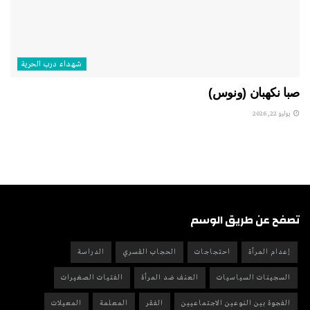
شهداء درب الحرية
صبا نكهبان (ونوس)
يوليو 22, 2026
تصفح عن طريق الوسم
إعدام المرأة
احتجاجات
الحجاب القسري
الدراسة
السجينات السياسيات
العنف ضد المرأة
الفتيات الصغيرات
الفجوة بين النوعين الاجتماعيين
الفقر
المعلمة
المعيلات