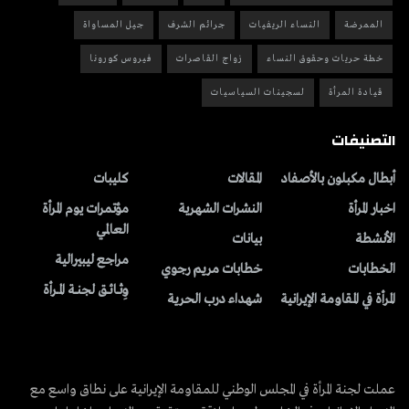
الممرضة
النساء الريفيات
جرائم الشرف
جيل المساواة
خطة حريات وحقوق النساء
زواج القاصرات
فيروس كورونا
قيادة المرأة
لسجينات السياسيات
التصنيفات
أبطال مكبلون بالأصفاد
المقالات
کلیبات
اخبار المرأة
النشرات الشهریة
مؤتمرات يوم المرأة
العالمي
الأنشطة
بیانات
مراجع ليبيرالية
الخطابات
خطابات مريم رجوي
وِثــائــق لجنــة المــرأة
المرأة في المقاومة الإيرانية
شهداء درب الحرية
عملت لجنة المرأة في المجلس الوطني للمقاومة الإيرانية على نطاق واسع مع