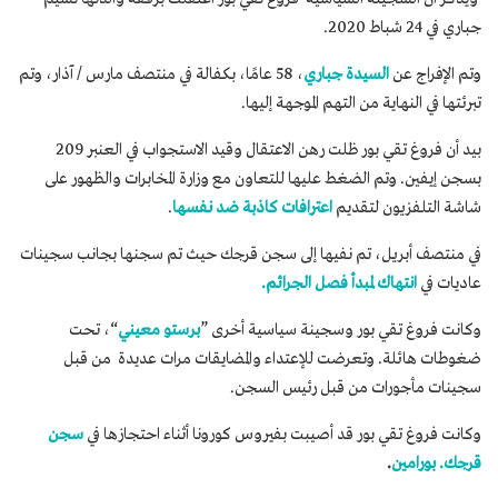
جباري في 24 شباط 2020.
وتم الإفراج عن
السيدة جباري
، 58 عامًا، بكفالة في منتصف مارس / آذار، وتم
تبرئتها في النهاية من التهم الموجهة إليها.
بيد أن فروغ تقي بور ظلت رهن الاعتقال وقيد الاستجواب في العنبر 209
بسجن إيفين. وتم الضغط عليها للتعاون مع وزارة المخابرات والظهور على
شاشة التلفزيون لتقديم
اعترافات كاذبة ضد نفسها
.
في منتصف أبريل، تم نفيها إلى سجن قرجك حيث تم سجنها بجانب سجينات
عاديات في
انتهاك لمبدأ فصل الجرائم.
وكانت فروغ تقي بور وسجينة سياسية أخرى ”
برستو معيني
“، تحت
ضغوطات هائلة. وتعرضت للإعتداء والمضايقات مرات عديدة من قبل
سجينات مأجورات من قبل رئيس السجن.
وكانت فروغ تقي بور قد أصيبت بفيروس كورونا أثناء احتجازها في
سجن
قرجك. بورامين
.