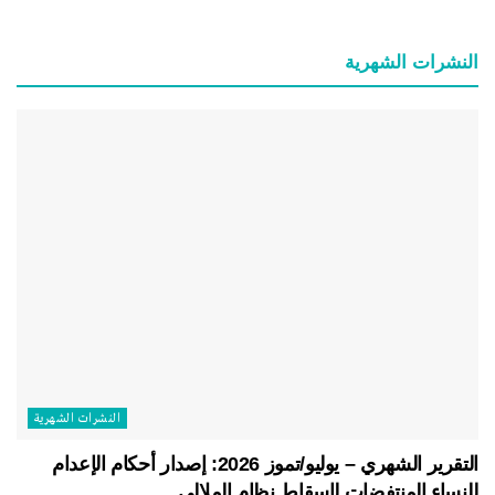
النشرات الشهریة
النشرات الشهریة
التقرير الشهري – يوليو/تموز 2026: إصدار أحكام الإعدام
للنساء المنتفضات لإسقاط نظام الملالي