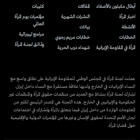
أبطال مكبلون بالأصفاد
المقالات
کلیبات
اخبار المرأة
النشرات الشهریة
مؤتمرات يوم المرأة
العالمي
الأنشطة
بیانات
مراجع ليبيرالية
الخطابات
خطابات مريم رجوي
وِثــائــق لجنــة المــرأة
المرأة في المقاومة الإيرانية
شهداء درب الحرية
عملت لجنة المرأة في المجلس الوطني للمقاومة الإيرانية على نطاق واسع مع
النساء الإيرانيات في الخارج ولديها علاقة مستقرة مع النساء داخل إيران.
تشارك لجنة المرأة بنشاط مع العديد من منظمات حقوق المرأة والمنظمات غير
الحكومية والإيرانيين في الخارج. هذه اللجنة هي المصدر الرئيسي لكثير من
المعلومات الواردة من داخل إيران فيما يتعلق بالمرأة وتشارك في اجتماعات
لجان الأمم المتحدة لحقوق الإنسان وغيرها من المؤتمرات الدولية والإقليمية
حول قضايا المرأة.