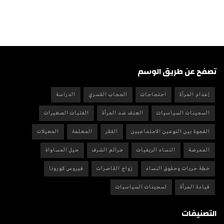
تصفح عن طريق الوسم
إعدام المرأة
احتجاجات
الحجاب القسري
الدراسة
السجينات السياسيات
العنف ضد المرأة
الفتيات الصغيرات
الفجوة بين النوعين الاجتماعيين
الفقر
المعلمة
المعيلات
الممرضة
النساء الريفيات
جرائم الشرف
جيل المساواة
خطة حريات وحقوق النساء
زواج القاصرات
فيروس كورونا
قيادة المرأة
لسجينات السياسيات
التصنيفات