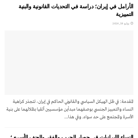
الأرامل في إيران؛ دراسة في التحديات القانونية والبنية
التمييزية
يوليو 18, 2026
المقدمة: في ظل الهيكل السياسي والقانوني الحاكم في إيران، تتجذر كراهية
النساء والتمييز الجنسي بوصفهما مبدأين مؤسسيين ألقيا بظلالهما على بنية
الأسرة والمجتمع على حد سواء. وفي هذا...
النساء الإيرانيات في حصار الحرب والفقر والعنف الأسري؛