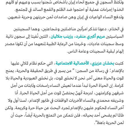
وتكتظ السجون في جميع أنحاء إيران بأشخاص سُجنوا بسبب وعيهم أو لأنهم
اتخذوا إجراءات عملية أو احتجوا ضد الظلم والقمع السائد في المجتمع.
وتدفع النساء الواعيات في إيران وهن صامدات ثمن حريتهن وحرية شعبهن.
في الختام، دعونا نتذكر امرأتين مناضلتين وشجاعتين، وهما السجينتين
السياسيتين
مريم أكبري منفرد،
و
زينب جلاليان
، اللتين نُفيتا إلى سجون نائية
وسط سجينات عاديات، وحُرمتا من الرعاية الطبية لمنعهما من أن تكونا مصدر
إلهام لبقية السجينات وعامة الناس.
كتبت
بخشان عزيزي، الأخصائية الاجتماعية
، التي حكم نظام الملالي عليها
بالإعدام؛ في رسالة من السجن: ” من يسير في طريق الحقيقة والحرية، يمنح
الموت والحياة معنى آخر. نحن لا نخشى الموت، بل نخشى العبودية والحياة بلا
كرامة. إن الحياة الحرة تبدأ عندما تعيش النساء راسخات وثابتات من أجل
شرفهن وكرامتهن، لدرجة أنهنّ يحتضنّ الموت من أجل الحياة الحرة. أنا
وشريفه محمدي والنساء الأخريات الواقفات في طابور الإعدام، لسنا أول ولا
آخر النساء المحكوم عليهن بالإعدام لمجرد البحث عن حياة حرة وكريمة. ولكن
طالما لم يضحى أحد بحياته، فلن نتمكن من التمتع بالحرية أيضاً، حيث أن
ثمن الحرية باهظ”.