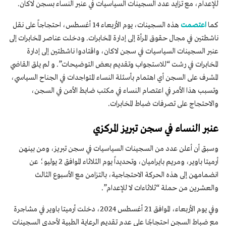
للإعدام، مع تزايد عدد السجينات السياسيات في عنبر النساء بسجن لاكان.
كما
اعتصمت
هذه السجينات، يوم الأربعاء 14 أغسطس، احتجاجاً على نقل
ناشطتين في مجال حقوق المرأة إلى إدارة المخابرات. ودخلت عناصر المخابرات إلى
عنبر السجينات السياسيات في سجن لاكان، واقتادوا ناشطتين إلى إدارة
المخابرات في رشت “للاستجواب وتقديم بعض التوضيحات”. و لم يلق القاضي
المشرف على السجن أي اهتمام بأسئلة النساء المتواجدات في الجناح السياسي،
وتسبب هذا الأمر في اعتصام النساء في مكتب ضابط الأمن في السجن،
والاحتجاج على تصرفات ضباط المخابرات.
عنبر النساء في سجن تبريز المركزي
وسبق أن أعلن عدد من السجينات السياسيات في سجن تبريز، ومن بينهن
أرميتا باوير، ومريم بايراميان، وتحديداً يوم الثلاثاء الموافق 2 يوليو؛ عن
انضمامهن إلى هذه الحركة الاحتجاجية، بالتزامن مع الأسبوع الثالث
والعشرين من حملة “ثلاثاءات لا للإعدام”.
وفي يوم الأربعاء، الموافق 21 أغسطس 2024، دخلت أرميتا باوير في مشاجرة
مع ضباط السجن احتجاجًا على عدم تقديم الرعاية الطبية لأحدي السجينات