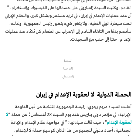
القادم. وكتبت السيدة زامباروتي على حساباتها على الفيسبوك وإنستغرام: ”
أن عدد عمليات الإعدام في إيران، في تزايد مستمر وبشكل كبير. والنظام الإيراني
تحت سيطرة الولي الفقيه، ولا يتغير شيء بتغيير رئيس الجمهورية. ولذلك،
سأنضم بدءًا من الثلاثاء القادم إلى الإضراب عن الطعام كل ثلاثاء ضد عمليات
الإعدام، جنبًا إلى جنب مع السجينات.
السيدة
إليزابيتا
زامباروتي
الحملة الدولية لا لعقوبة الإعدام في إيران
أعلنت السيدة مريم رجوي، رئيسة الجمهورية المنتخبة من قبل المقاومة
الإيرانية، في مؤتمر دولي بباريس عُقد يوم السبت 28 أغسطس؛ عن حملة “
لا
لعقوبة الإعدام
“،
حيث قالت سيادتها: ” في مواجهة نظام الإعدام والإبادة
الجماعية، أجدد دعوتي للجميع من هذا المكان لتوسيع حملة لا للإعدام.