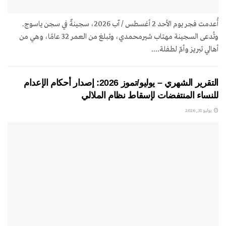
أُعدمت فجر يوم الأحد 2 أغسطس / آب 2026، سجينةٌ في سجن ياسوج.
وتُدعى السجينة مهتاب شيرمحمدي، وتبلغ من العمر 32 عامًا، وهي من
أهالي تبريز وأمّ لطفلة....
التقرير الشهري – يوليو/تموز 2026: إصدار أحكام الإعدام
للنساء المنتفضات لإسقاط نظام الملالي
يوليو 31, 2026