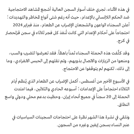
في هذه الأثناء، تجري خلف أسوار السجن العالية أشجع المشاهد الاحتجاجية
ضد الحكم اللاإنساني بالإعدام، حيث أنه رغم شتى أنواع المخاطر والتهديدات؛
أعلن السجناء الواعون والشجعان الإضراب عن الطعام، منذ فبراير 2024
احتجاجاً على أحكام الإعدام التي كانت تُنفذ كل فجر ثلاثاء في سجن قزلحصار
في كرج.
وقد كلَّفت هذه الحملة السجناء ثمناً باهظاً. فقد تعرضوا للضرب والسب،
ومنعوا من الزيارات والاتصال بذويهم، وتم نقلهم إلى الحبس الانفرادي، وما
إلى ذلك، لكنهم لم يتوقفوا عن الاحتجاج.
في الأسبوع الأخير من أغسطس، أكمل الإضراب عن الطعام الذي يُنظم أيام
الثلاثاء احتجاجاً على الإعدامات؛ أسبوعه الحادي والثلاثين، فيما امتدت
الحملة إلى 20 سجناً في جميع أنحاء إيران، وحظيت بدعم محلي ودولي واسع
النطاق.
ونلقي في نشرة هذا الشهر نظرة على احتجاجات السجينات السياسيات في
عنبر النساء بسجن إيفين وغيره من السجون.