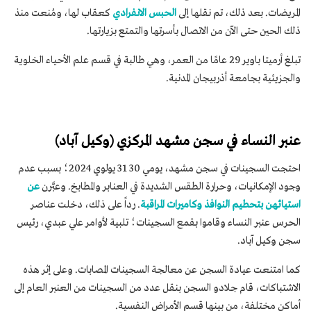
المريضات. بعد ذلك، تم نقلها إلى
الحبس الانفرادي
كعقاب لها، ومُنعت منذ
ذلك الحين حتى الآن من الاتصال بأسرتها والتمتع بزيارتها.
تبلغ أرميتا باوير 29 عامًا من العمر، وهي طالبة في قسم علم الأحياء الخلوية
والجزيئية بجامعة أذربيجان المدنية.
عنبر النساء في سجن مشهد المركزي (وكيل آباد)
احتجت السجينات في سجن مشهد، يومي 30 31 يولوي 2024؛ بسبب عدم
وجود الإمكانيات، وحرارة الطقس الشديدة في العنابر والمطابخ. وعبَّرن
عن
استيائهن بتحطيم النوافذ وكاميرات المراقبة
. رداً على ذلك، دخلت عناصر
الحرس عنبر النساء وقاموا بقمع السجينات؛ تلبية لأوامر علي عبدي، رئيس
سجن وكيل آباد.
كما امتنعت عيادة السجن عن معالجة السجينات المصابات. وعلى إثر هذه
الاشتباكات، قام جلادو السجن بنقل عدد من السجينات من العنبر العام إلى
أماكن مختلفة، من بينها قسم الأمراض النفسية.