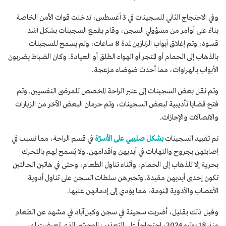
وفي الاحتجاج الثاني للسجينات في 3 أغسطس، تدخلت قوات الأمن الخاصة
بناءً على أوامر من مسؤولي السجن، وقام بقمع السجينات بشكل أشد
قسوة، وتم إغلاق أبواب الزنازين لمدة 8 ساعات، ولم يسمح للسجينات
بالذهاب إلى الحمام أو المتجر أو الهواء الطلق أو العيادة. وكان الضباط يضربون
الأبواب بالهراوات، مما أحدث ضوضاء مزعجة.
وتم نقل بعض السجينات إلى عنبر الراحة المخصص للمرضى النفسيين. وتم
فتح قضايا تأديبية لبعض السجينات، وتم حرمان البعض الآخر من الزيارات
والاتصالات والإجازات.
تم تقييد السجينات
بشكل صليبي على الأسرّة
في قسم الراحة، مما تسبب في
إصابتهن بجروح والتهابات في أيديهن وأقدامهن. ولا يُسمح لهم بالتحرك
بحرية إلا للذهاب إلى الحمام، وأثناء تناول الطعام، وحتى في هاتين الحالتين
تكون إحدى أيديهن مقيدة. وتجبرهن سلطات السجن على تناول أدوية
الأعصاب والأدوية المنومة، مما يؤدي إلى إدمانهن عليها.
وقبل ذلك بقليل، أضربت سجينة في سجن وکیل‌آباد في مشهد عن الطعام
منذ 18 يوليو 2024، احتجاجاً على التعذيب الوحشي الذي تعرضت له،