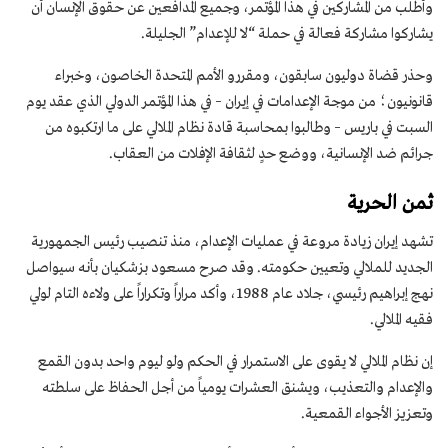
وأطلب من المشاركين في هذا المؤتمر، وجميع المدافعين عن حقوق الإنسان أن
يشاركوا مشاركة فعالة في حملة “لا للإعدام” الجليلة.
وحذر قضاة دوليون سابقون، ومقررو الأمم المتحدة الخاصون، وخبراء
قانونيون؛ من موجة الإعدامات في إيران – في هذا المؤتمر الدولي الذي عقد يوم
السبت في باريس – وطالبوا بمحاسبة قادة نظام الملالي على ما ارتكبوه من
جرائم ضد الإنسانية، ووضع حدٍ لثقافة الإفلات من العقاب.
ثمن الحرية
تشهد إيران زيادة مروعة في عمليات الإعدام، منذ تنصيب رئيس الجمهورية
الجديد للملالي وتعيين حكومته. وقد صرح مسعود بزشكيان بأنه سيواصل
نهج إبراهيم رئيسي، جلاد عام 1988، وأكد مراراً وتكراراً على ولاءه التام لولي
فقيه الملالي.
إن نظام الملالي لا يقوى على الاستمرار في الحكم ولو ليوم واحد بدون القمع
والإعدام والتعذيب، ويشنق العشرات يومياً من أجل الحفاظ على سلطته
وتعزيز الأجواء القمعية.