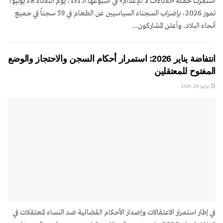
استمرت حملة «ثلاثاءات لا للإعدام» في أسبوعها الـ 131، يوم الثلاثاء 28 يوليو/
تموز 2026، بإضراب السجناء السياسيين عن الطعام في 59 سجناً في جميع
أنحاء البلاد. وأعلن المشاركون...
انتفاضة يناير 2026: استمرار أحكام السجن والاحتجاز والوضع
المفتوح للمعتقلين
يوليو 28, 2026
في إطار استمرار الاعتقالات وإصدار الأحكام القضائية ضد النساء المعتقلات في