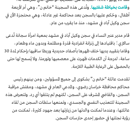
و
قامت بخياطة شفتيها
. وتُدعى هذه السجينة “خانم ن”، وهي أم لأربعة
أطفال، وحُكم عليها بالسجن بعد محاكمة غير عادلة، وهي محتجزة الآن في
سجن وكيل آباد في مشهد، منذ ما يقرب من عام.
قام مدير عنبر النساء في سجن وكيل آباد في مشهد بمعية امرأة سجانة تُدعى
سالاري؛ باقتيادها إلى زنزانة انفرادية قذرة ومظلمة وبدون ماء وطعام،
وقاما بتقييد يديها خلف ظهرها بأصفاد حديدية وربطا ساقيها بإحكام لمدة 30
ساعة، لدرجة أن الكدمات ظهرت على معصميها وتورمتا. ولا يُسمح لها حتى
بالحصول على الرعاية الطبية اللازمة.
تقدمت عائلة “خانم ن” بشكوى إلى جميع المسؤولين، ومن بينهم رئيس
محاكم محافظة خراسان رضوي، والمدعي العام في مشهد، ومفتش مراقبة
السجن، والقاضي المشرف على السجن، لكنهم لم يتلقوا أي رد. وتتعرض هذه
السجينة للتعذيب النفسي والجسدي، وتمنعها سلطات السجن من لقاء
عائلتها، وعندما تمكنت والدتها من زيارتها بعد جهود كثيرة، تمكنت من
رؤية نجلتها في حضور إحدى حارسات السجن.