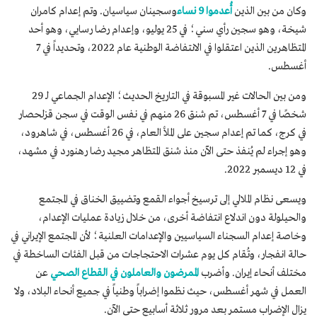
وكان من بين الذين
أُعدموا 9 نساء
وسجينان سياسيان. وتم إعدام كامران
شيخة، وهو سجين رأي سني؛ في 25 يوليو، وإعدام رضا رسایي، وهو أحد
المتظاهرين الذين اعتقلوا في الانتفاضة الوطنية عام 2022، وتحديداً في 7
أغسطس.
ومن بين الحالات غير المسبوقة في التاريخ الحديث؛ الإعدام الجماعي لـ 29
شخصًا في 7 أغسطس، تم شنق 26 منهم في نفس الوقت في سجن قزلحصار
في كرج، كما تم إعدام سجين على الملأ العام، في 26 أغسطس، في شاهرود،
وهو إجراء لم يُنفذ حتى الآن منذ شنق المتظاهر مجيد رضا رهنورد في مشهد،
في 12 ديسمبر 2022.
ويسعى نظام الملالي إلى ترسيخ أجواء القمع وتضييق الخناق في المجتمع
والحيلولة دون اندلاع انتفاضة أخرى، من خلال زيادة عمليات الإعدام،
وخاصة إعدام السجناء السياسيين والإعدامات العلنية؛ لأن المجتمع الإيراني في
حالة انفجار، وتُقام كل يوم عشرات الاحتجاجات من قبل الفئات الساخطة في
مختلف أنحاء إيران. وأضرب
الممرضون والعاملون في القطاع الصحي
عن
العمل في شهر أغسطس، حيث نظموا إضراباً وطنياً في جميع أنحاء البلاد، ولا
يزال الإضراب مستمر بعد مرور ثلاثة أسابيع حتى الآن.