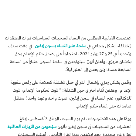
اعتصمت الغالبية العظمى من النساء السجينات السياسيات ذوات المعتقدات
المختلفة، بشكل جماعي في
ساحة عنبر النساء بسجن إيفين
،
في وقت سابق،
وتحديداً في 25 و 27 يوليو 2024، احتجاجاً على إصدار حكم الإعدام بحق
بخشان عزيزي. وأعلنّ أنهنّ سيتواجدن في ساحة السجن اعتباراً من الساعة
السابعة مساءًا ولن يعدن إلى العنبر ليلاً.
وقمن بشكل رمزي بإشعال النار في حبل المشنقة كعلامة على رفض عقوبة
الإعدام، وهتفن أثناء احتراق حبل المشنقة: ” الموت لحكومة الإعدام، الموت
للدكتاتور، عنبر النساء في سجن إيفين، صوت واحد وعهد واحد؛ سنظل
صامدات حتى إلغاء حكم الإعدام.
وردًا على هذه الاحتجاجات، تم يوم السبت، الموافق 3 أغسطس، إبلاغ
العشرات من السجينات في سجن إيفين بأنهن
سيُحرمن من الزيارات العائلية
لفترة غير محددة. بعد إبلاغهن بهذا القرار التأديبي، أعلنت السجينات