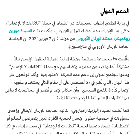
الدعم الدولي
في بداية انطلاق إضراب السجينات عن الطعام في حملة “ثلاثاءات لا للإعدام”،
حظي هذا الإجراء بدعم أعضاء البرلمان الأوروبي، وأكدت ذلك
السيدة دورين
روكميكر، ممثلة البرلمان الأوروب
ي
عن هولندا؛ في 7 فبراير 2024، في الجلسة
العامة للبرلمان الأوروبي في ستراسبورغ.
وقَّعت ۶۸ مجموعة ومنظمة وهيئة إيرانية ودولية لحقوق الإنسان بياناً
مشتركاً، أعلنوا فيه عن دعمهم وتضامنهم مع حملة “ثلاثاءات لا للإعدام”،
ودعوا المجتمع الدولي إلى دعم هذه الحركة الاحتجاجية. وأكد الموقعون على
هذا البيان، الذي نُشر في 27 أغسطس على أن نظام الملالي يستخدم عقوبة
الإعدام كأداة للقمع السياسي، وأن أحكام الإعدام تُصدر في محاكمات لا يراعى
فيها الالتزام بالمعايير الدنيا للإجراءات القانونية.
كما أعلنت السيدة إليزابيتا زامباروتي، النائبة السابقة للبرلمان الإيطالي وإحدى
المسؤولات في جمعية حقوق الإنسان لحماية الأفراد الذين يتعرضون للظلم أو
الاضطهاد؛ ضمن دعمها لحملة “ثلاثاءات لا للإعدام” في سجون إيران، في 19
أغسطس؛ أنها سوف تنضم إلى الإضراب مع السجينات بدءًا من الثلاثاء