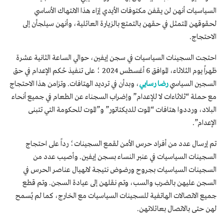
السياسيات أنهن لن يقفن مكتوفات الأيدي إزاء هذا الانتهاك الأساسي
لحقوقهن المتمثل في حقهن بالتمتع بالزيارة العائلية، وأنهن سيلجأن إلى
الاحتجاج.
احتجت السجينات السياسيات في سجن إيفين، حوالي الساعة الثانية عشرة
ظهراً يوم الثلاثاء، الموافق 6 أغسطس 2024 ؛ على تنفيذ حُكم الإعدام في حق
السجين السياسي
رضا رسايي
، وبدأن في ترديد الهتافات. وتزامن هذا الاحتجاج
مع حملة “ثلاثاءات لا للإعدام” وإضراب السجناء عن الطعام في جميع أنحاء
البلاد، ورددوا هتافات “الموت للديكتاتور” و”الموت للحكومة التي تتبنى
الإعدام”.
تم إرسال عدد من أفراد حرس الأمن لقمع السجينات؛ رداً على احتجاج
السجينات السياسيات في عنبر النساء بسجن إيفين. وأصيب عدد من
السجينات السياسيات بجروح ورضوض نتيجة لانهيال عناصر الحرس في
السجن عليهن بالضرب والسب، وتم نقلهن إلى عيادة السجن. وتم قطع
جميع الاتصالات الهاتفية للسجينات السياسيات مع الخارج، كما لم يُسمح
لهن حتى بالاتصال بعائلاتهن.