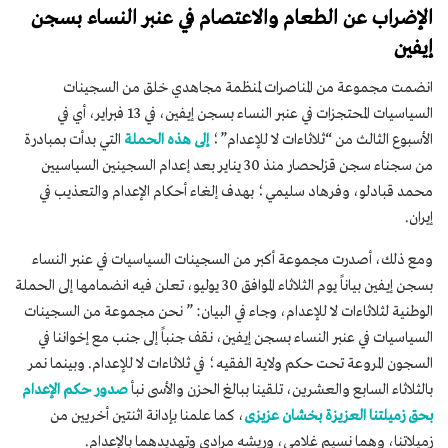
الإضراب عن الطعام والاعتصام في عنبر النساء بسجن
إيفين
انضمت مجموعة من المناصرات لمنظمة مجاهدي خلق من السجينات
السياسيات المحتجزات في عنبر النساء بسجن إيفين، في 13 فبراير، أي في
الأسبوع الثالث من “ثلاثاءات لا للإعدام”؛
إلى هذه الحملة
التي بدأت بمبادرة
من سجناء سجن قزلحصار منذ 30 يناير بعد إعدام السجينين السياسيين
محمد قبادلو، وفرهاد سليمي؛ بهدف إلغاء أحكام الإعدام والتعذيب في
إيران.
ومع ذلك، أصدرت مجموعة أكبر من السجينات السياسيات في عنبر النساء
بسجن إيفين بياناً يوم الثلاثاء الموافق 30 يوليو، تعلن فيه انضمامها إلى الحملة
الوطنية لثلاثاءات لا للإعدام، وجاء في البيان: ” نحن مجموعة من السجينات
السياسيات في عنبر النساء بسجن إيفين، نقف جنباً إلى جنب مع إخواننا في
السجون المروعة تحت حكم ولاية الفقيه؛ في ثلاثاءات لا للإعدام. وبينما نمر
بالثلاثاء السابع والعشرين، تلقينا ببالغ الحزن والأسى نبأ
صدور حكم الإعدام
بحق زميلتنا العزيزة بخشان عزیزی
، كما علمنا بإدانة اثنتين أخريين من
زميلاتنا، وهما نسيم غلامي، وريشه مرادي وتهديدهما بالإعدام.