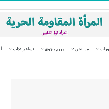
ورات
من نحن
مريم رجوي
نساء رائدات
أ