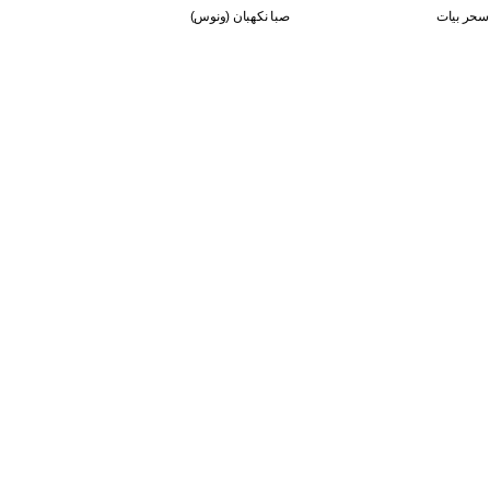
سحر بيات
صبا نكهبان (ونوس)