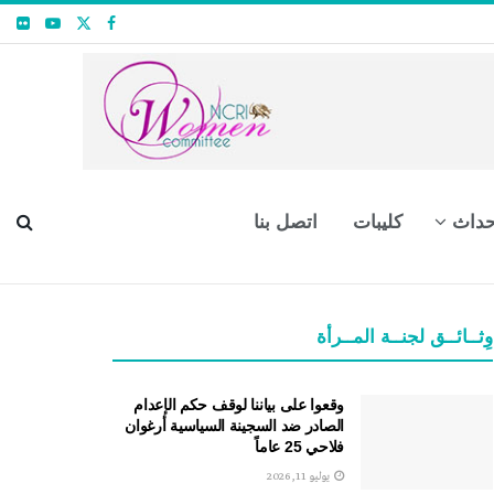
حداث
كليبات
اتصل بنا
وِثــائــق لجنــة المــرأة
وقعوا على بياننا لوقف حكم الإعدام
الصادر ضد السجينة السياسية أرغوان
فلاحي 25 عاماً
يوليو 11, 2026