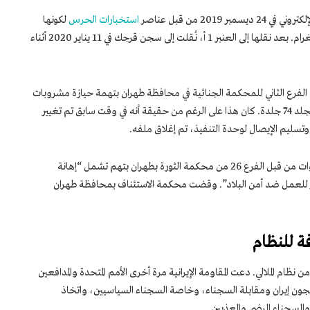
20 من قبل عناصر
استخبارات الحرس
لكونها
نشطة في الفضاء الإلكتروني وإدارة صفحة إنستغرام. بعد نقلها إلى العنبر 1 أ، نُقلت إلى سجن قرجك في 11 يناير 2020 أثناء
بغرامة و 74 جلدة من قبل الفرع الثاني للمحكمة الجنائية في محافظة طهران بتهمة حيازة مشروبات
كحولية. في 5 أبريل 2021 تعرضت زهرة سرو للجلد 74 جلدة. كان هذا على الرغم من حقيقة أنه في وقت سابق تم تغيير
وتسليم الإيصال لوحدة التنفيذ، تم إغلاق ملفه.
حُكم على السيدة زهرة سرو بالسجن ثماني سنوات من قبل الفرع 26 من محكمة الثورة بطهران بتهم تشمل “إهانة
آمر للعمل ضد أمن البلاد”. وقضت محكمة الاستئناف بمحافظة طهران
ة للنظام
ظام الملالي. دعت المقاومة الإيرانية مرة أخرى الأمم المتحدة والمدافعين
سجون إيران ومقابلة السجناء، وخاصة السجناء السياسيين، واتخاذ
السجناء المرضى والمعذبين. .