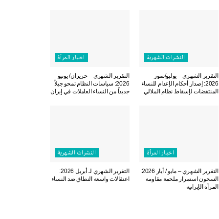
النشرات الشهریة
اخبار المرأة
التقرير الشهري – يوليو/تموز
التقرير الشهري – حزيران/ يونيو
2026: إصدار أحكام الإعدام للنساء
2026: سياسات النظام تمحو جيلاً
المنتفضات لإسقاط نظام الملالي
جديداً من النساء العاملات في إيران
اخبار المرأة
النشرات الشهریة
التقرير الشهري – مايو / أيار 2026:
التقرير الشهري لـ أبريل 2026:
السجون استمرار ملحمة مقاومة
اعتقالات واسعة النطاق ضد النساء
المرأة الإيرانية