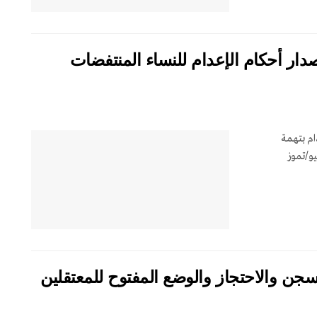
ر الشهري – يوليو/تموز 2026: إصدار أحكام الإعدام للنساء المنتفضات
ام بتهمة
يو/تموز