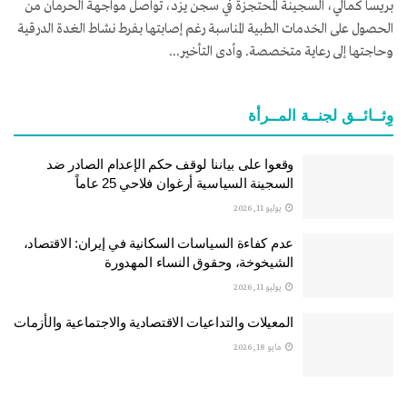
بريسا كمالي، السجينة المحتجزة في سجن يزد، تواصل مواجهة الحرمان من
الحصول على الخدمات الطبية المناسبة رغم إصابتها بفرط نشاط الغدة الدرقية
وحاجتها إلى رعاية متخصصة. وأدى التأخير...
وِثــائــق لجنــة المــرأة
وقعوا على بياننا لوقف حكم الإعدام الصادر ضد
السجينة السياسية أرغوان فلاحي 25 عاماً
يوليو 11, 2026
عدم كفاءة السياسات السكانية في إيران: الاقتصاد،
الشيخوخة، وحقوق النساء المهدورة
يوليو 11, 2026
المعيلات والتداعيات الاقتصادية والاجتماعية والأزمات
مايو 18, 2026