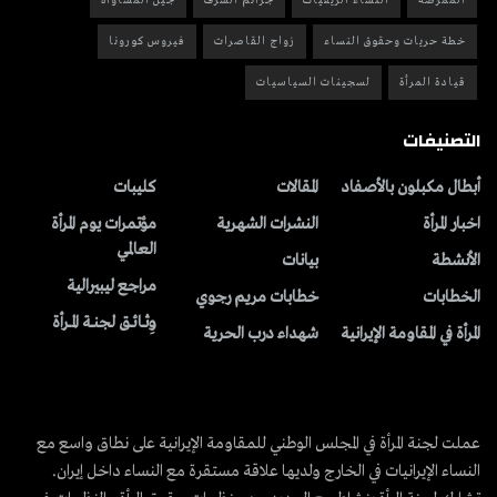
الممرضة
النساء الريفيات
جرائم الشرف
جيل المساواة
خطة حريات وحقوق النساء
زواج القاصرات
فيروس كورونا
قيادة المرأة
لسجينات السياسيات
التصنيفات
أبطال مكبلون بالأصفاد
المقالات
کلیبات
اخبار المرأة
النشرات الشهریة
مؤتمرات يوم المرأة
العالمي
الأنشطة
بیانات
مراجع ليبيرالية
الخطابات
خطابات مريم رجوي
وِثــائــق لجنــة المــرأة
المرأة في المقاومة الإيرانية
شهداء درب الحرية
عملت لجنة المرأة في المجلس الوطني للمقاومة الإيرانية على نطاق واسع مع
النساء الإيرانيات في الخارج ولديها علاقة مستقرة مع النساء داخل إيران.