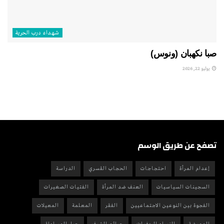
شهداء درب الحرية
صبا نكهبان (ونوس)
يوليو 22, 2026
تصفح عن طريق الوسم
إعدام المرأة
احتجاجات
الحجاب القسري
الدراسة
السجينات السياسيات
العنف ضد المرأة
الفتيات الصغيرات
الفجوة بين النوعين الاجتماعيين
الفقر
المعلمة
المعيلات