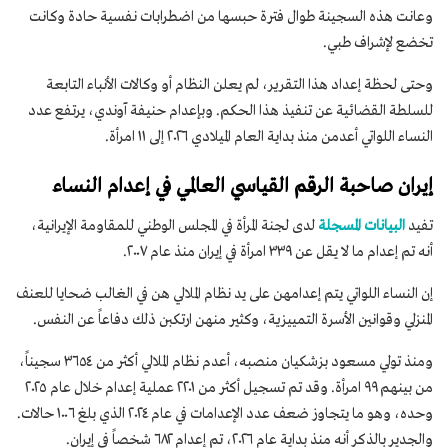
وعانت هذه السجينة طوال فترة حبسها من اضطرابات نفسية حادة وكانت
تخضع لإشراف طبي.
وحتى لحظة إعداد هذا التقرير، لم يعلن النظام أو وكالات الأنباء التابعة
للسلطة القضائية عن تنفيذ هذا الحكم. وبإعدام حنيفة آوندي، يرتفع عدد
النساء اللواتي أعدمن منذ بداية العام الميلادي ٢٠٢٦ إلى ١١ امرأة.
إيران صاحبة الرقم القياسي العالمي في إعدام النساء
تفيد
البيانات المسجلة
لدى لجنة المرأة في المجلس الوطني للمقاومة الإيرانية،
أنه تم إعدام ما لا يقل عن ٣٣٩ امرأة في إيران منذ عام ٢٠٠٧.
إن النساء اللواتي يتم إعدامهن على يد نظام الملالي هن في الغالب ضحايا للعنف
المنزلي وقوانين الأسرة التمييزية، وكثير منهن ارتكبن ذلك دفاعاً عن النفس.
ومنذ تولي مسعود بزشكيان منصبه، أعدم نظام الملالي أكثر من ٣٦٥٤ سجيناً،
من بينهم ٩٩ امرأة. وقد تم تسجيل أكثر من ٢٢٠١ عملية إعدام خلال عام ٢٠٢٥
وحده، وهو ما يتجاوز ضعف عدد الإعدامات في عام ٢٠٢٤ الذي بلغ ١٠٠٦ حالات.
والجدير بالذكر أنه منذ بداية عام ٢٠٢٦، تم إعدام ٦٨٢ شخصاً في إيران.