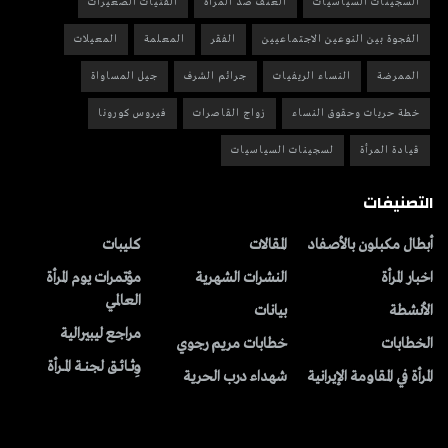
السجينات السياسيات
العنف ضد المرأة
الفتيات الصغيرات
الفجوة بين النوعين الاجتماعيين
الفقر
المعلمة
المعيلات
الممرضة
النساء الريفيات
جرائم الشرف
جيل المساواة
خطة حريات وحقوق النساء
زواج القاصرات
فيروس كورونا
قيادة المرأة
لسجينات السياسيات
التصنيفات
أبطال مكبلون بالأصفاد
المقالات
کلیبات
اخبار المرأة
النشرات الشهریة
مؤتمرات يوم المرأة
العالمي
الأنشطة
بیانات
مراجع ليبيرالية
الخطابات
خطابات مريم رجوي
وِثــائــق لجنــة المــرأة
المرأة في المقاومة الإيرانية
شهداء درب الحرية