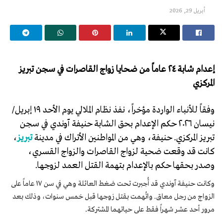
أبريل 29, 2026
إعدام شابة ٢٤ عاماً من ضحايا زواج القاصرات في سجن تبريز
المركزي
وفقاً للأنباء الواردة مؤخراً، نفذ نظام الملالي يوم الأحد ١٩ إبريل/
نيسان ٢٠٢٦ حكم الإعدام بحق الشابة حنيفة آوندي في سجن
تبريز المركزي. حنيفة، وهي من المواطنين الأتراك في مدينة
تبريز
،
كانت قد وقعت ضحية لزواج القاصرات والزواج القسري،
وصدر بحقها حكم بالإعدام بتهمة القتل العمد لزوجها.
وكانت حنيفة آوندي قد أُجبرت تحت ضغط العائلة وهي في سن ١٧ عاماً على
الزواج من رجل معاق. واتُهمت بقتل زوجها قبل خمس سنوات، وذلك بعد
مرور أحد عشر شهراً فقط على حياتهما المشتركة.