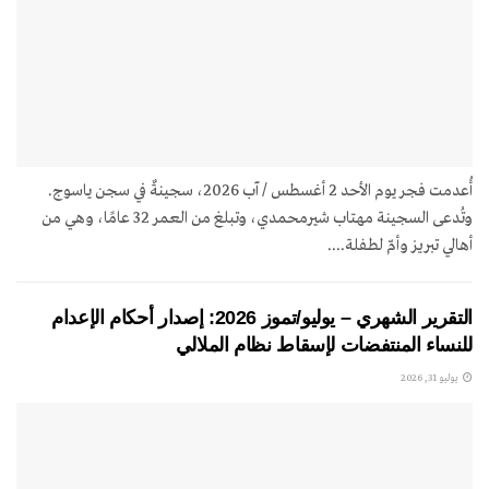
أُعدمت فجر يوم الأحد 2 أغسطس / آب 2026، سجينةٌ في سجن ياسوج.
وتُدعى السجينة مهتاب شيرمحمدي، وتبلغ من العمر 32 عامًا، وهي من
أهالي تبريز وأمّ لطفلة....
التقرير الشهري – يوليو/تموز 2026: إصدار أحكام الإعدام
للنساء المنتفضات لإسقاط نظام الملالي
يوليو 31, 2026