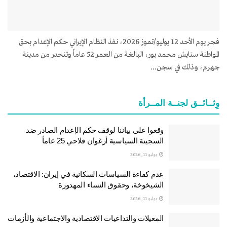
فجر يوم الأحد 12 يوليو/تموز 2026، نفذ النظام الإيراني حكم الإعدام بحق
المواطنة ستايش محمد بور، البالغة من العمر 52 عاماً وتنحدر من مدينة
جهرم، وذلك في سجن...
وِثــائــق لجنــة المــرأة
وقعوا على بياننا لوقف حكم الإعدام الصادر ضد
السجينة السياسية أرغوان فلاحي 25 عاماً
يوليو 11, 2026
عدم كفاءة السياسات السكانية في إيران: الاقتصاد،
الشيخوخة، وحقوق النساء المهدورة
يوليو 11, 2026
المعيلات والتداعيات الاقتصادية والاجتماعية والأزمات