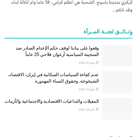
المركزي بمدينة ياسوج. الضحية هي أعظم كرامي، 58 عاماً وأم لثلاثة أبناء.
وقد حُكم...
وِثــائــق لجنــة المــرأة
وقعوا على بياننا لوقف حكم الإعدام الصادر ضد
السجينة السياسية أرغوان فلاحي 25 عاماً
يوليو 11, 2026
عدم كفاءة السياسات السكانية في إيران: الاقتصاد،
الشيخوخة، وحقوق النساء المهدورة
يوليو 11, 2026
المعيلات والتداعيات الاقتصادية والاجتماعية والأزمات
مايو 18, 2026