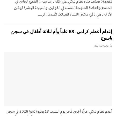
المقدمة: يعتمد بقاء نظام الملالي على ركنين أساسيين: القمع العاري في
المجتمع والمعاداة الممنهجة للنساء في القوانين. والنتيجة المباشرة لهاتين
الأداتين هي دفع ملايين النساء المعيلات لأسرهن إلى...
إعدام أعظم كرامي، 58 عاماً وأم لثلاثة أطفال في سجن
ياسوج
يوليو 20, 2026
أعدم نظام الملالي امرأة أخرى فجر يوم السبت 18 يوليو/ تموز 2026 في سجن