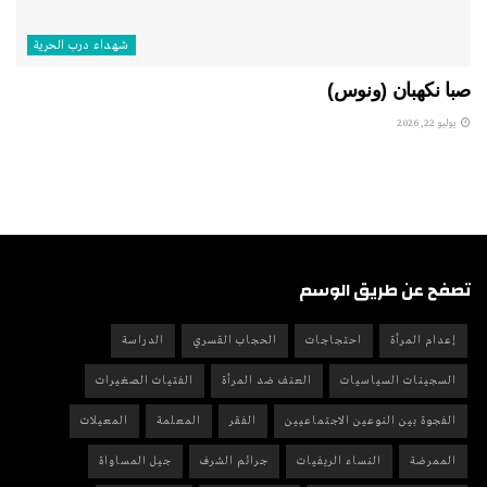
شهداء درب الحرية
صبا نكهبان (ونوس)
يوليو 22, 2026
تصفح عن طريق الوسم
إعدام المرأة
احتجاجات
الحجاب القسري
الدراسة
السجينات السياسيات
العنف ضد المرأة
الفتيات الصغيرات
الفجوة بين النوعين الاجتماعيين
الفقر
المعلمة
المعيلات
الممرضة
النساء الريفيات
جرائم الشرف
جيل المساواة