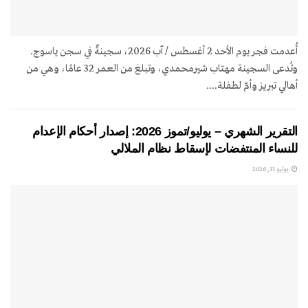
أُعدمت فجر يوم الأحد 2 أغسطس / آب 2026، سجينةٌ في سجن ياسوج.
وتُدعى السجينة مهتاب شيرمحمدي، وتبلغ من العمر 32 عامًا، وهي من
أهالي تبريز وأمّ لطفلة....
التقرير الشهري – يوليو/تموز 2026: إصدار أحكام الإعدام
للنساء المنتفضات لإسقاط نظام الملالي
يوليو 31, 2026