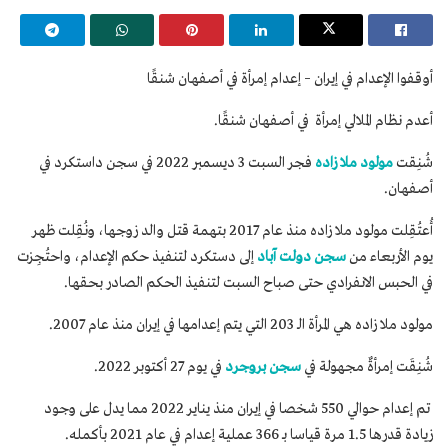
أوقفوا الإعدام في إيران – إعدام إمرأة في أصفهان شنقًا
أعدم نظام الملالي إمرأة في أصفهان شنقًا.
شُنِقت
مولود ملا زاده
فجر السبت 3 ديسمبر 2022 في سجن داستكرد في
أصفهان.
أُعتُقِلت مولود ملا زاده منذ عام 2017 بتهمة قتل والد زوجها، ونُقِلت ظهر
يوم الأربعاء من
سجن دولت آباد
إلى دستكرد لتنفيذ حكم الإعدام، واحتُجِزت
في الحبس الانفرادي حتى صباح السبت لتنفيذ الحكم الصادر بحقها.
مولود ملا زاده هي المرأة الـ 203 التي يتم إعدامها في إيران منذ عام 2007.
شُنِقَت إمرأةٌ مجهولة في
سجن بروجرد
في يوم 27 أكتوبر 2022.
تم إعدام حوالي 550 شخصا في إيران منذ يناير 2022 مما يدل على وجود
زيادة قدرها 1.5 مرة قياسا بـ 366 عملية إعدام في عام 2021 بأكمله.