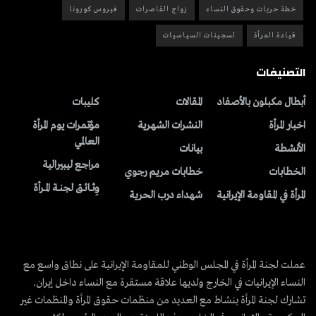
خطة حريات وحقوق النساء
زواج القاصرات
فيروس كورونا
قيادة المرأة
لسجينات السياسيات
التصنيفات
أبطال مكبلون بالأصفاد
المقالات
کلیبات
اخبار المرأة
النشرات الشهریة
مؤتمرات يوم المرأة
العالمي
الأنشطة
بیانات
مراجع ليبيرالية
الخطابات
خطابات مريم رجوي
وِثــائــق لجنــة المــرأة
المرأة في المقاومة الإيرانية
شهداء درب الحرية
عملت لجنة المرأة في المجلس الوطني للمقاومة الإيرانية على نطاق واسع مع
النساء الإيرانيات في الخارج ولديها علاقة مستقرة مع النساء داخل إيران.
تشارك لجنة المرأة بنشاط مع العديد من منظمات حقوق المرأة والمنظمات غير