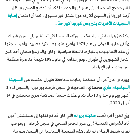
وبعد إصابة 4 سجينات بفيروس كورونا في الحجر الصحي في سجن قرجك تم
نقل جميع السجينات إلى عنبر 5. والجدير بالذكر أن الوضع الصحي في ظل
أزمة كورونا في السجن أكثر تدهورًا بشكل غير مسبوق، كما أن احتمال
إصابة
السجينات الأخريات بفيروس كورونا كبير جدًا.
وكانت زهرا صفائي، واحدة من هؤلاء النساء اللاتي تم نفيها إلى سجن قرجك،
وألقي عليها القبض في عام 1979 وأفرج عنها بعد فترة قصيرة. وأعيد سجنها
في عقد الثمانينيات باعتبارها ناشطة سياسية. وكان والد زهرا صفائي أحد كبار
التجار المشهورين في طهران، وتم إعدامه في عام 1981 بتهمة مناصرة منظمة
مجاهدي خلق الإيرانية.
وورد في خبر آخر، أن محكمة جنايات محافظة طهران حكمت على
السجينة
السياسية، ماري
محمدي
، المسجونة في سجن قرجك بورامين، بالسجن لمدة 3
أشهر ويوم واحد و 10جلدات. وعقدت جلسة محاكمة ماري محمدي في 14
أبريل 2020.
وفي تطور آخر، نُقلت
سكينة بروانه
التي كان قد تم نقلها إلى مستشفى أمين
آباد للأمراض النفسية؛ إلى عنبر الحجر الصحي في سجن قرجك. وبموجب
تقرير شهود العيان، تم نقل هذه السجينة السياسية إلى السجن متورمة