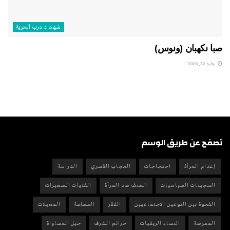
شهداء درب الحرية
صبا نكهبان (ونوس)
يوليو 22, 2026
تصفح عن طريق الوسم
إعدام المرأة
احتجاجات
الحجاب القسري
الدراسة
السجينات السياسيات
العنف ضد المرأة
الفتيات الصغيرات
الفجوة بين النوعين الاجتماعيين
الفقر
المعلمة
المعيلات
الممرضة
النساء الريفيات
جرائم الشرف
جيل المساواة