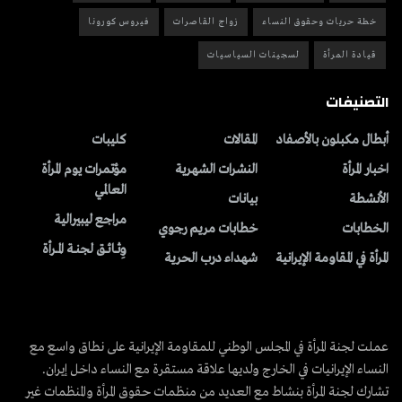
خطة حريات وحقوق النساء
زواج القاصرات
فيروس كورونا
قيادة المرأة
لسجينات السياسيات
التصنيفات
أبطال مكبلون بالأصفاد
المقالات
کلیبات
اخبار المرأة
النشرات الشهریة
مؤتمرات يوم المرأة
العالمي
الأنشطة
بیانات
مراجع ليبيرالية
الخطابات
خطابات مريم رجوي
وِثــائــق لجنــة المــرأة
المرأة في المقاومة الإيرانية
شهداء درب الحرية
عملت لجنة المرأة في المجلس الوطني للمقاومة الإيرانية على نطاق واسع مع
النساء الإيرانيات في الخارج ولديها علاقة مستقرة مع النساء داخل إيران.
تشارك لجنة المرأة بنشاط مع العديد من منظمات حقوق المرأة والمنظمات غير