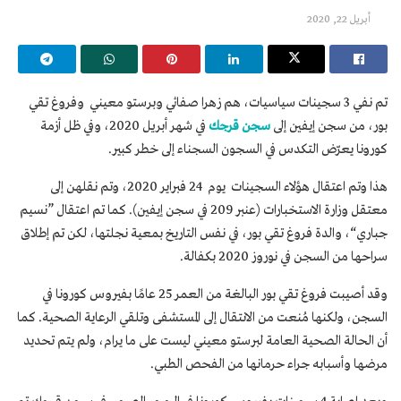
أبريل 22, 2020
تم نفي 3 سجينات سياسيات، هم زهرا صفائي وبرستو معيني وفروغ تقي
بور، من سجن إيفين إلى
سجن قرجك
في شهر أبريل 2020، وفي ظل أزمة
كورونا يعرّض التكدس في السجون السجناء إلى خطر كبير.
هذا وتم اعتقال هؤلاء السجينات يوم 24 فبراير 2020، وتم نقلهن إلى
معتقل وزارة الاستخبارات (عنبر 209 في سجن إيفين). كما تم اعتقال ”نسيم
جباري“، والدة فروغ تقي بور، في نفس التاريخ بمعية نجلتها، لكن تم إطلاق
سراحها من السجن في نوروز 2020 بكفالة.
وقد أصيبت فروغ تقي بور البالغة من العمر 25 عامًا بفيروس كورونا في
السجن، ولكنها مُنعت من الانتقال إلى المستشفى وتلقي الرعاية الصحية. كما
أن الحالة الصحية العامة لبرستو معيني ليست على ما يرام، ولم يتم تحديد
مرضها وأسبابه جراء حرمانها من الفحص الطبي.