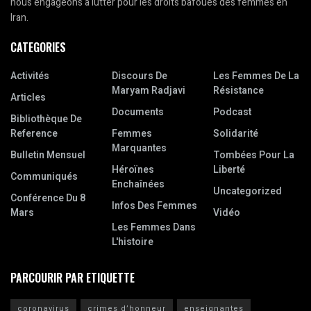
nous engageons à lutter pour les droits bafoués des femmes en
Iran.
CATEGORIES
Activités
Discours De
Les Femmes De La
Maryam Radjavi
Résistance
Articles
Documents
Podcast
Bibliothèque De
Reference
Femmes
Solidarité
Marquantes
Bulletin Mensuel
Tombées Pour La
Héroïnes
Liberté
Communiqués
Enchaînées
Uncategorized
Conférence Du 8
Infos Des Femmes
Mars
Vidéo
Les Femmes Dans
L'histoire
PARCOURIR PAR ETIQUETTE
coronavirus
crimes d’honneur
enseignantes