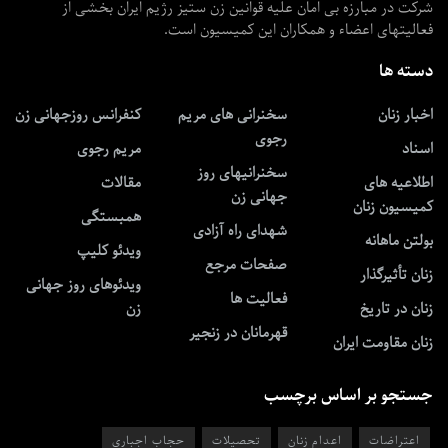
شرکت در مبارزه بی امان علیه قوانین زن ستیز رژیم ایران بخشی از
فعالیتهای اعضاء و همکاران این کمیسیون است.
دسته ها
اخبار زنان
سخنرانی های مریم
کنفرانس روزجهانی زن
رجوی
اسناد
مریم رجوی
سخنرانیهای روز
اطلاعیه های
مقالات
جهانی زن
کمیسیون زنان
همبستگی
شهدای راه آزادی
بولتن ماهانه
ویدئو کلیپ
صفحات مرجع
زنان تأثیرگذار
ویدئوهای روز جهانی
فعالیت ها
زنان در تاریخ
زن
قهرمانان در زنجیر
زنان مقاومت ایران
جستجو بر اساس برچسب
اعتراضات
اعدام زنان
تحصیلات
حجاب اجباری