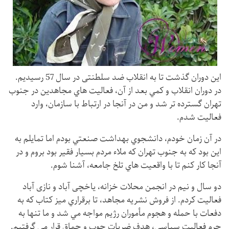
اين دوران گذشت تا به انقلاب ضد سلطنتی در سال 57 رسيديم.
در دوران انقلاب و كمي بعد از آن، فعاليت هاي مجاهدین در جنوب
تهران گسترده تر شد و من در آنجا در ارتباط با سازمان، وارد
فعاليت شدم.
در آن زمان خودم، دانشجوي بهداشت صنعتي بودم اما تمايلم به
اين بود كه به جنوب تهران كه ملاء مردم بسيار فقير بود بروم و در
آنجا كار كنم تا با واقعيت هاي تلخ جامعه، آشنا شوم.
دو سال و نيم در انجمن محلات خزانه، یاخچی آباد و نازی آباد
فعاليت كردم. از فروش نشريه مجاهد، تا برقراري ميز كتاب كه به
دفعات با حمله و هجوم مأموران رژيم مواجه مي شد و ما تنها به
جرم فعاليت سياسي، هدف ضربات چوب و چماق قرار مي گرفتيم.