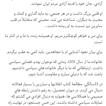
آزادي، جان خود را فديه آزادی مردم ايران نمودند.
او قلبي بزرگ داشت و در هر جمعي، به مايه گذاري و كمك و
محبت به دیگران، شناخته مي شد. محبتي كه متقابلاً در قلب
سايرين نيز نسبت به او ريشه داشت…
برای من و خواهر کوچکترم مریم، او همیشه زنده، با ما و در کنار ما
است.
براي بيان نحوه آشنايي ام با مجاهدین، بايد كمي به عقب برگردم.
خانواده ما از سال 1351، زمانی که نوجوان بودم، فضايي سياسي
داشت. ارتباطاتي كه ما با ديگر خانواده هاي سياسي داشتيم،
باعث شد كه با دنياي مبارزه و مقاومت آشنا شوم.
در 13سالگي، مطالعة كتاب انقلابها و مبارزين را بسيار فعالانه
دنبال مي كردم. در دوران تحصيل، به رغم داشتن رابطه هاي
صميمي با همكلاسي ها، همواره به دنبال افرادي مي گشتم كه
تمايلات سياسي داشته باشند. اين حسِ جستجو، در نهايت راه