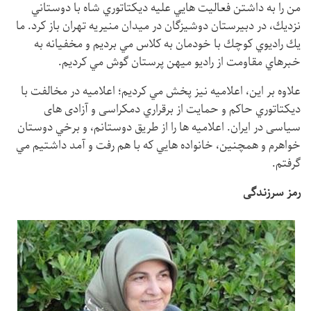
من را به داشتن فعاليت هايي عليه ديكتاتوري شاه با دوستاني
نزديك، در دبیرستان دوشیزگان در میدان منیریه تهران باز كرد. ما
يك راديوي كوچك با خودمان به كلاس مي برديم و مخفيانه به
خبرهاي مقاومت از رادیو میهن پرستان گوش مي كرديم.
علاوه بر اين، اعلاميه نيز پخش مي كرديم؛ اعلاميه در مخالفت با
ديكتاتوري حاكم و حمايت از برقراري دمکراسی و آزادی های
سیاسی در ايران. اعلاميه ها را از طريق دوستانم، و برخي دوستان
خواهرم و همچنين، خانواده هايي كه با هم رفت و آمد داشتيم مي
گرفتم.
رمز سرزندگی