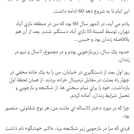
اين ايام تا به شروع دهه 60 ادامه داشت.
يادم مي آيد، در 2مهر سال 60 بود كه من در منطقه نازي آباد
تهران، توسط كميتة 13 نازي آباد دستگير شدم. بعد از آن هم
بلافاصله زندان بود و حبس…
حدود يك سال، زيربازجويي بودم و در مجموع، 7سال و نيم در
زندان.
روز اول بعد از دستگيري در خيابان، من را به يك خانه مخفي در
چهار راه بعثت در مقابل ترمينال خزانه بردند. از همان لحظة اولِ
بازداشت، خود را براي تمام سختي ها، از شكنجه و بازجويي و
تحمل شرايط زندان، آماده كردم.
چرا كه در مورد دختر 21ساله اي مانند من، هر نوع شقاوتي، متصور
بود.
فردي كه مرا در بازجويي زير شكنجه برد، «اكبر خوشگو» نام داشت