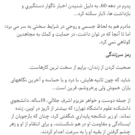
پدرم در دهه 60، به دليل شنيدن اخبار ناگوار دستگيري و
بازداشت ها، 5بار سكته كرد…
مادرم هم به لحاظ جسمي و روحي در شرايط سختي به سر مي برد؛
اما تا آنجا كه در توان داشت، در حمايت و كمك به مجاهدین
كوتاهي نمي كرد.
رمز سرزندگی
صحبت کردن از زندان، برایم از سخت ترين كارهاست.
شايد كه چون ثانيه هايش، با درد و با حماسه و آخرين نگاههای
یاران خموش ولی پرخروشم، قرين است…
از جمله دوست و خواهر عزیزم اشرف جلالي، 19ساله، دانشجوي
دانشكده علوم دانشگاه تهران؛ که بیشتر از 5روز در اوين، زنده
نماند. او زير شكنجه پايداري شگفتی كرد، چنان که بازجویان از
ایستادگی و مقاومت او در هم شکستند، و برای انتقام از او و زهر
چشم گرفتن از بقیه او را به سرعت اعدام كردند.