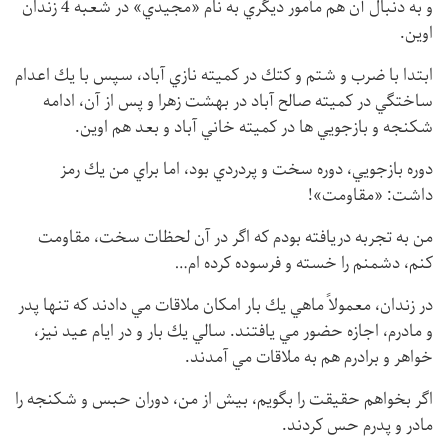
و به دنبال آن هم مأمور ديگري به نام «مجيدي» در شعبه 4 زندان
اوين.
ابتدا با ضرب و شتم و كتك در كميته نازي آباد، سپس با يك اعدام
ساختگي در كميته صالح آباد در بهشت زهرا و پس از آن، ادامه
شكنجه و بازجويي ها در كميته خاني آباد و بعد هم اوين.
دوره بازجويي، دوره سخت و پردردي بود، اما براي من يك رمز
داشت: «مقاومت»!
من به تجربه دريافته بودم كه اگر در آن لحظات سخت، مقاومت
كنم، دشمنم را خسته و فرسوده كرده ام…
در زندان، معمولاً ماهي يك بار امكان ملاقات مي دادند كه تنها پدر
و مادرم، اجازه حضور مي يافتند. سالي يك بار و در ايام عيد نيز،
خواهر و برادرم هم به ملاقات مي آمدند.
اگر بخواهم حقيقت را بگويم، بيش از من، دوران حبس و شكنجه را
مادر و پدرم حس كردند.