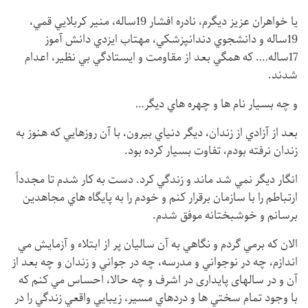
یا خواهران عزیز ديگرم، نادره افشار 19ساله، منير كربلايي قمي،
19ساله و دانشجوي دندانپزشكي، مهتاب ايزدي دانش آموز
17ساله…. كه همگي بعد از مقاومت و ايستادگي بي نظير، اعدام
شدند.
و چه بسيار نام ها و چهره هاي ديگر…
بعد از آزادي از زندان، ديگر دنياي بيرون، با آن روزهايي كه هنوز به
زندان نرفته بودم، تفاوت بسيار كرده بود.
انگار ديگر نمي شد ماند و زندگي كرد. دست به كار شدم تا مجدداً
ارتباطم را با سازمان برقرار کنم و خودم را به پايگاه هاي مجاهدين
برسانم و خوشبختانه موفق شدم.
الان كه برمي گردم و نگاهي به آن ساليان پر از ابتلاء و آزمايش مي
اندازم، چه در نوجواني و مدرسه، چه در جواني و زندان و چه بعد از
آن و در سالهای پایداری در اشرف و چه حالا، احساس مي كنم كه
با وجود تمام سختي ها و دردهاي مسير، زيبايي واقعي زندگي را در