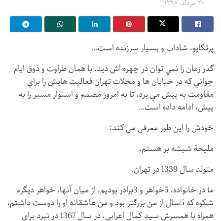
۲۰ مرداد, ۱۳۹۷
پرتكاپو، شاداب و بسيار سرزنده است…
گذر زمان را نمي توان در چهره اش ديد. با همان طراوت و ذوق ايام
جواني كه در خيابان ها و محلات تهران فعاليت هايش را براي
مقاومت به پيش مي برد، تا به امروز مصمم و استوار مسير را به
پيش، ادامه داده است…
خودش را این طور معرفی می کند:
مليحة شيشه بر هستم.
متولد سال 1339 در تهران.
ما در خانواده، 5خواهر و 3برادر بوديم. از ميان آنها، خواهر ديگرم
شكوه كه 5سال از من بزرگتر بود و من عاشقانه او را دوست داشتم،
همراه با همسرش سيد كمال اعرابي، در سال 1367 در نبرد براي