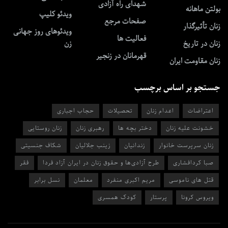
شهدای راه آزادی
بولتن ماهانه
ویدئو کلیپ
صفحات مرجع
زنان تأثیرگذار
ویدئوهای روز جهانی
فعالیت ها
زنان در تاریخ
زن
قهرمانان در زنجیر
زنان مقاومت ایران
جستجو بر اساس برچسب
اعتراضات
اعدام زنان
تحصیلات
حجاب اجباری
خشونت علیه زنان
دختر بچه ها
رهبری زنان
زنان روستایی
زنان سرپرست خانوار
زندانیان
زینب جلالیان
شکاف جنسیتی
صبا کردافشاری
طرح آزادی‌ها و حقوق زنان در ایران آزاد فردا
فقر
قتل های ناموسی
مریم اکبری منفرد
معلمان
نسل برابر
ویروس کرونا
پرستار
کودک همسری