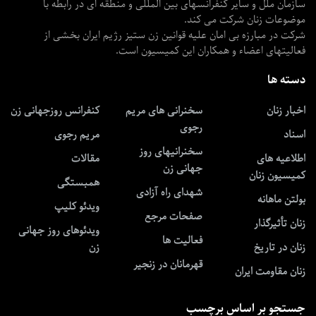
سازمان ملل و سایر کنفرانسهای بین المللی و منطقه ای در رابطه با
موضوعات زنان شرکت می کند.
شرکت در مبارزه بی امان علیه قوانین زن ستیز رژیم ایران بخشی از
فعالیتهای اعضاء و همکاران این کمیسیون است.
دسته ها
اخبار زنان
سخنرانی های مریم
کنفرانس روزجهانی زن
رجوی
اسناد
مریم رجوی
سخنرانیهای روز
اطلاعیه های
مقالات
جهانی زن
کمیسیون زنان
همبستگی
شهدای راه آزادی
بولتن ماهانه
ویدئو کلیپ
صفحات مرجع
زنان تأثیرگذار
ویدئوهای روز جهانی
فعالیت ها
زنان در تاریخ
زن
قهرمانان در زنجیر
زنان مقاومت ایران
جستجو بر اساس برچسب