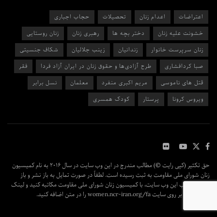
اعتراضات
اعدام زنان
تحصیلات
حجاب اجباری
خشونت علیه زنان
دختر بچه ها
رهبری زنان
زنان روستایی
زنان سرپرست خانوار
زندانیان
زینب جلالیان
شکاف جنسیتی
صبا کردافشاری
طرح آزادی‌ها و حقوق زنان در ایران آزاد فردا
فقر
قتل های ناموسی
مریم اکبری منفرد
معلمان
نسل برابر
ویروس کرونا
پرستار
کودک همسری
حق تکثیر (کپی رایت ©) مطالب مندرج در این وب سایت در سال ۲۰۱۶ به نام کمیسیون
زنان شورای ملی مقاومت به ثبت رسیده است. لطفاً در صورت تمایل به باز نشر و باز
پخش مطالب این وب سایت، با کمیسیون زنان شورای ملی مقاومت مکاتبه کنید و لینک
مقاله اصلی بر روی سایت women.ncr-iran.org/fa را در متن اضافه کنید.