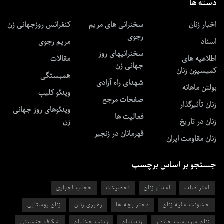
دسته ها
اخبار زنان
سخنرانی های مریم
کنفرانس روزجهانی زن
رجوی
اسناد
مریم رجوی
سخنرانیهای روز
اطلاعیه های
مقالات
جهانی زن
کمیسیون زنان
همبستگی
شهدای راه آزادی
بولتن ماهانه
ویدئو کلیپ
صفحات مرجع
زنان تأثیرگذار
ویدئوهای روز جهانی
فعالیت ها
زنان در تاریخ
زن
قهرمانان در زنجیر
زنان مقاومت ایران
جستجو بر اساس برچسب
اعتراضات
اعدام زنان
تحصیلات
حجاب اجباری
خشونت علیه زنان
دختر بچه ها
رهبری زنان
زنان روستایی
زنان سرپرست خانوار
زندانیان
زینب جلالیان
شکاف جنسیتی