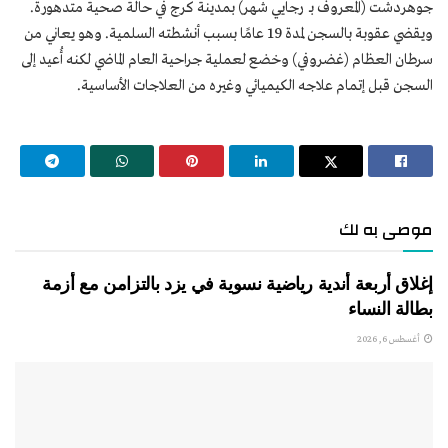
جوهردشت (المعروف بـ رجايي شهر) بمدينة كرج في حالة صحية متدهورة.
ويقضي عقوبة بالسجن لمدة 19 عامًا بسبب أنشطته السلمية. وهو يعاني من
سرطان العظام (غضروفي) وخضع لعملية جراحية العام الماضي لكنه أُعيد إلى
السجن قبل إتمام علاجه الكيميائي وغيره من العلاجات الأساسية.
موصى به لك
إغلاق أربعة أندية رياضية نسوية في يزد بالتزامن مع أزمة
بطالة النساء
أغسطس 6, 2026