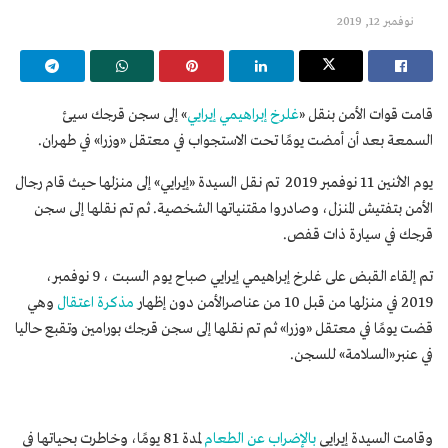
نوفمبر 12, 2019
قامت قوات الأمن بنقل «
غلرخ إبراهيمي إيرايي
» إلى سجن قرجك سيئ
السمعة بعد أن أمضت يومًا تحت الاستجواب في معتقل «وزرا» في طهران.
يوم الاثنين 11 نوفمبر 2019 تم نقل السيدة «إيرايي» إلى منزلها حيث قام رجال
الأمن بتفتيش المنزل، وصادروا مقتنياتها الشخصية. ثم تم نقلها إلى سجن
قرجك في سيارة ذات قفص.
تم إلقاء القبض على غلرخ إبراهيمي إيرايي صباح يوم السبت ، 9 نوفمبر،
2019 في منزلها من قبل 10 من عناصرالأمن دون إظهار
مذكرة اعتقال
وهي
قضت يومًا في معتقل «وزرا» ثم تم نقلها إلى سجن قرجك بورامين وتقبع حاليا
في عنبر«السلامة» للسجن.
وقامت السيدة إيرايي
بالإضراب عن الطعام
لمدة 81 يومًا، وخاطرت بحياتها في