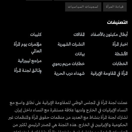
قيادة المرأة
لسجينات السياسيات
التصنيفات
أبطال مكبلون بالأصفاد
المقالات
کلیبات
اخبار المرأة
النشرات الشهریة
مؤتمرات يوم المرأة
العالمي
الأنشطة
بیانات
مراجع ليبيرالية
الخطابات
خطابات مريم رجوي
وِثــائــق لجنــة المــرأة
المرأة في المقاومة الإيرانية
شهداء درب الحرية
عملت لجنة المرأة في المجلس الوطني للمقاومة الإيرانية على نطاق واسع مع
النساء الإيرانيات في الخارج ولديها علاقة مستقرة مع النساء داخل إيران.
تشارك لجنة المرأة بنشاط مع العديد من منظمات حقوق المرأة والمنظمات غير
الحكومية والإيرانيين في الخارج. هذه اللجنة هي المصدر الرئيسي لكثير من