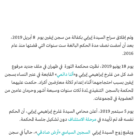
وتم إطلاق سراح السيدة إيرايي بكفالة من سجن إيفين يوم 8 أبريل 2019،
بعد أن أمضت نصف مدة الحكم البالغة ست سنوات التي قضتها منذ عام
2016.
يوم 18 يونيو 2019، نظرت محكمة الثورة في طهران في ملف جديد مرفوع
ضد كل من غلرخ إبراهيمي إيرايي و«
آتنا دائمي
» القابعة في عنبر النساء بسجن
إيفين بسبب احتجاجهما أثناء إعدام ثلاثة معارضين أكراد. حكمت عليهما
المحكمة بالسجن التنفيذي لمدة ثلاث سنوات وسبعة أشهر وحرمان عامين من
العضوية في المجموعات.
يوم 5 سبتمبر 2019، أعلن محامي السيدة غلرخ إبراهيمي إيرايي، أن الحكم
نفسه قد تم تأييده في
مرحلة الاستئناف
دون تشكيل جلسة المحكمة.
ويقبع زوج السيدة إيرايي
السجين السياسي «آرش صادقي
»، حالياً في سجن