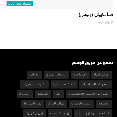
شهداء درب الحرية
صبا نكهبان (ونوس)
يوليو 22, 2026
تصفح عن طريق الوسم
إعدام المرأة
احتجاجات
الحجاب القسري
الدراسة
السجينات السياسيات
العنف ضد المرأة
الفتيات الصغيرات
الفجوة بين النوعين الاجتماعيين
الفقر
المعلمة
المعيلات
الممرضة
النساء الريفيات
جرائم الشرف
جيل المساواة
خطة حريات وحقوق النساء
زواج القاصرات
فيروس كورونا