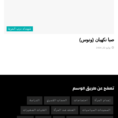
شهداء درب الحرية
صبا نكهبان (ونوس)
يوليو 22, 2026
تصفح عن طريق الوسم
إعدام المرأة
احتجاجات
الحجاب القسري
الدراسة
السجينات السياسيات
العنف ضد المرأة
الفتيات الصغيرات