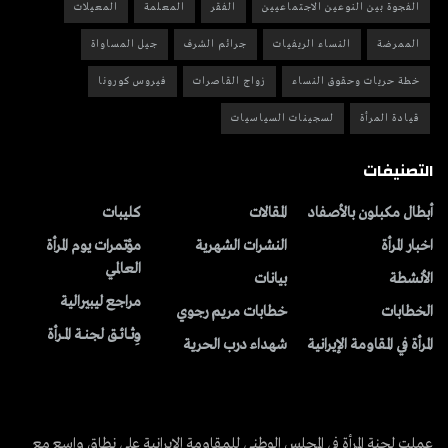
الفجوة بين النوعين الاجتماعيين
الفقر
المعلمة
المعيلات
الممرضة
النساء الريفيات
جرائم الشرف
جيل المساواة
خطة حريات وحقوق النساء
زواج القاصرات
فيروس كورونا
قيادة المرأة
لسجينات السياسيات
التصنيفات
أبطال مكبلون بالأصفاد
المقالات
کلیبات
اخبار المرأة
النشرات الشهریة
مؤتمرات يوم المرأة
العالمي
الأنشطة
بیانات
مراجع ليبيرالية
الخطابات
خطابات مريم رجوي
وِثــائــق لجنــة المــرأة
المرأة في المقاومة الإيرانية
شهداء درب الحرية
عملت لجنة المرأة في المجلس الوطني للمقاومة الإيرانية على نطاق واسع مع