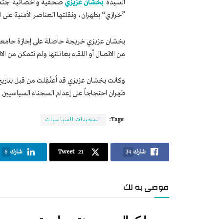
السيدة
بخشان عزيزي
”خرازي“ بطهران، ونقلتها العناصر الأمنية على الفور إلى العنبر 209 الواقع في سجن إيفين
بخشان عزيزي خريجة حاصلة على إجازة جامعية ف
من الاتصال أو اللقاء بعائلتها ولم تتمكن من ال
طهران احتجاجاً على إعدام السجناء السياسيين الأكراد، 
Tags:
السجينات السياسيات
شارك
34
21
Tweet
شارك
6
موصى به لك