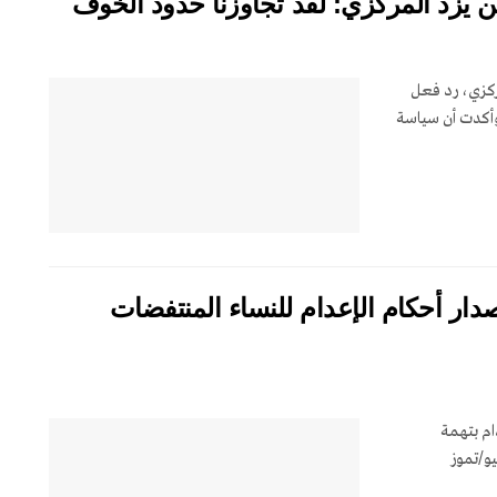
يزد المركزي: لقد تجاوزنا حدود الخوف
ركزي، رد فعل
 وأكدت أن سياسة
ر الشهري – يوليو/تموز 2026: إصدار أحكام الإعدام للنساء المنتفضات
ام بتهمة
يو/تموز