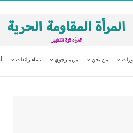
ورات
من نحن
مريم رجوي
نساء رائدات
أ