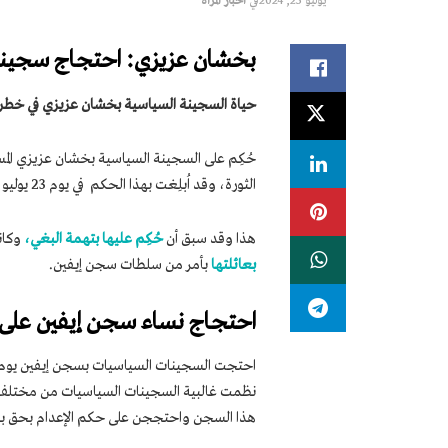
يوليو 25, 2024
في
اخبار المرأة
بخشان عزيزي: احتجاج سجينا
حياة السجينة السياسية بخشان عزيزي في خط
الثورة، وقد اُبلِغت بهذا الحكم في يوم 23 يوليو 2024.
هذا وقد سبق أن
حُكِم عليها بتهمة البغي،
وكانت قد
بعائلتها
بأمر من سلطات سجن إيفين.
احتجاج نساء سجن إيفين على 
نظمت غالبية السجينات السياسيات من مختلف الت
هذا السجن واحتججن على حكم الإعدام بحق ب