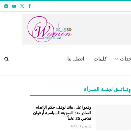
حداث
كليبات
اتصل بنا
وِثــائــق لجنــة المــرأة
وقعوا على بياننا لوقف حكم الإعدام
الصادر ضد السجينة السياسية أرغوان
فلاحي 25 عاماً
يوليو 11, 2026