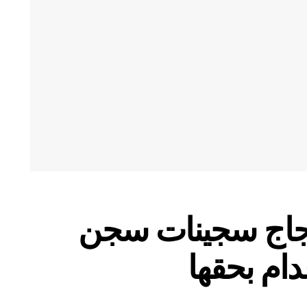
جاج سجينات سجن
دام بحقها