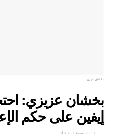
بخشان عزيزي
بخشان عزيزي: احت
إيفين على حكم الإع