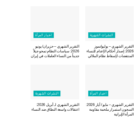
النشرات الشهریة
اخبار المرأة
التقرير الشهري – يوليو/تموز
التقرير الشهري – حزيران/ يونيو
2026: إصدار أحكام الإعدام للنساء
2026: سياسات النظام تمحو جيلاً
المنتفضات لإسقاط نظام الملالي
جديداً من النساء العاملات في إيران
اخبار المرأة
النشرات الشهریة
التقرير الشهري – مايو / أيار 2026:
التقرير الشهري لـ أبريل 2026:
السجون استمرار ملحمة مقاومة
اعتقالات واسعة النطاق ضد النساء
المرأة الإيرانية