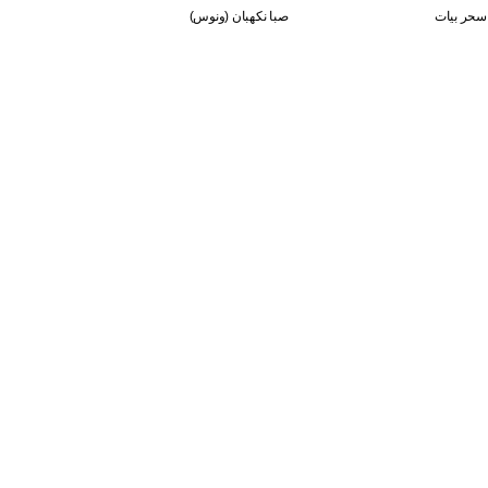
سحر بيات
صبا نكهبان (ونوس)