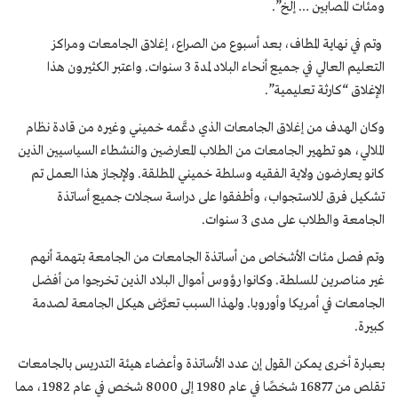
ومئات المصابين … إلخ”.
وتم في نهاية المطاف، بعد أسبوع من الصراع، إغلاق الجامعات ومراكز
التعليم العالي في جميع أنحاء البلاد لمدة 3 سنوات. واعتبر الكثيرون هذا
الإغلاق “كارثة تعليمية”.
وكان الهدف من إغلاق الجامعات الذي دعَّمه خميني وغيره من قادة نظام
الملالي، هو تطهير الجامعات من الطلاب المعارضين والنشطاء السياسيين الذين
كانو يعارضون ولاية الفقيه وسلطة خميني المطلقة. ولإنجاز هذا العمل تم
تشكيل فرق للاستجواب، وأطفقوا على دراسة سجلات جميع أساتذة
الجامعة والطلاب على مدى 3 سنوات.
وتم فصل مئات الأشخاص من أساتذة الجامعات من الجامعة بتهمة أنهم
غير مناصرين للسلطة. وكانوا رؤوس أموال البلاد الذين تخرجوا من أفضل
الجامعات في أمريكا وأوروبا. ولهذا السبب تعرَّض هيكل الجامعة لصدمة
كبيرة.
بعبارة أخرى يمكن القول إن عدد الأساتذة وأعضاء هيئة التدريس بالجامعات
تقلص من 16877 شخصًا في عام 1980 إلى 8000 شخص في عام 1982، مما