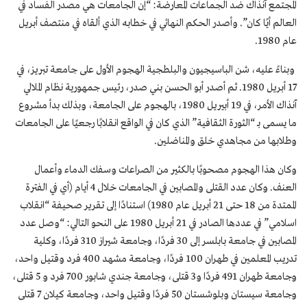
المجتمع آنذاك ضد الجماعات المعارضة: “إن الجامعات هي مصدر الفساد في
العالم أيًا كان”. وأصدر الحكم النهائي في خطابه الذي ألقاه في منتصف أبريل
عام 1980.
وبناءً عليه، شن الباسيجيون والبلطجية الهجوم الأول على جامعة تبريز، في
17 أبريل 1980. ثم أصدر أبو الحسن بني صدر، رئيس جمهورية نظام الملالي
آنذاك الأمر، في 19 أبيريل 1980، بالهجوم على الجامعة، وبذلك بدأ مشروع
ما يسمى بـ “الثورة الثقافية” الذي كان في الواقع انقلابًا رجعيًا على الجامعات
وطلابها من مجاهدي خلق والمناضلين.
وكان هذا الهجوم مصحوبًا بالكثير من الصراعات وسفك الدماء وأعمال
العنف. وكان عدد القتلى والمصابين في الجامعات خلال 4 أيام (أي في الفترة
الممتدة من 18 حتى 21 أبريل عام 1980) استنادًا إلى تقرير صحيفة “انقلاب
اسلامي” في عددها الصادر في 21 أبريل 1980 على النحو التالي: “وصل عدد
المصابين في جامعة بابلسر إلى 30 فردًا، وجامعة شيراز 310 فردًا، وكلية
تدريب المعلمين في طهران 100 فردًا، وجامعة مشهد 400 فرد وقتيل واحد،
وجامعة طهران 491 فردًا و3 قتلى، وجامعة جندي شابور 700 فرد و 5 قتلى،
وجامعة سيستان وبلوشستان 50 فردًا وقتيل واحد، وجامعة كيلان 7 قتلى