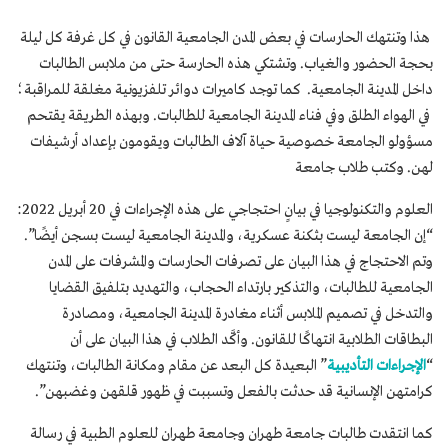
هذا وتنتهك الحارسات في بعض المدن الجامعية القانون في كل غرفة كل ليلة
بحجة الحضور والغياب. وتشتكي هذه الحارسة حتى من ملابس الطالبات
داخل المدينة الجامعية. كما توجد كاميرات دوائر تلفزيونية مغلقة للمراقبة؛
في الهواء الطلق وفي فناء المدينة الجامعية للطالبات. وبهذه الطريقة يقتحم
مسؤولو الجامعة خصوصية حياة آلاف الطالبات ويقومون بإعداد أرشيفات
لهن. وكتب طلاب جامعة
العلوم والتكنولوجيا في بيانٍ احتجاجي على هذه الإجراءات في 20 أبريل 2022:
“إن الجامعة ليست بثكنة عسكرية، والمدينة الجامعية ليست بسجن أيضًا”.
وتم الاحتجاج في هذا البيان على تصرفات الحارسات والمشرفات على المدن
الجامعية للطالبات، والتذكير بارتداء الحجاب، والتهديد بتلفيق القضايا
والتدخل في تصميم الملابس أثناء مغادرة المدينة الجامعية، ومصادرة
البطاقات الطلابية انتهاكًا للقانون. وأكَّد الطلاب في هذا البيان على أن
“
الإجراءات التأديبية
” البعيدة كل البعد عن مقام ومكانة الطالبات، وتنتهك
كرامتهن الإنسانية قد حدثت بالفعل وتسببت في ظهور قلقهن وغضبهن”.
كما انتقدت طالبات جامعة طهران وجامعة طهران للعلوم الطبية في رسالة