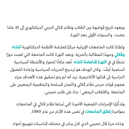
ويعود تاريخ المواجهة بين الطلاب ونظام الملالي الديني الديكتاتوري إلى 43 عامًا
مضت، والسنوات الأولى بعد الثورة.
ولطالما كانت الجامعات الإيرانية مركزًا لمعارضة الأنظمة الديكتاتورية
للشاه
والملالي
ومهدًا للمطالبة بالحرية. وبعد الثورة كانت الجامعة التي لعبت دورًا
نشطًا في في
الثورة المناهضة للشاه
تُعد مكانًا للحوار والأنشطة السياسية
السلمية أيضًا. وكان الهدف هو ترسيخ الحريات السياسية وإعادة الفصول
الدراسية إلى قناتها الأكاديمية. بيد أنه لم يتم تحقيق هذه الأهداف جراء
هجوم قوات حرس نظام الملالي واللجان المسلحة والبلطجية الرجعيين على
الجامعة والانقلاب الرجعي؛ بناءً على طلب خميني.
وتذكِّرُنا الإجراءات القمعية الأخيرة التي تبناها نظام الملالي في الجامعات
بمؤامرة
إغلاق الجامعات
في نفس هذه الأيام من عام 1980.
وذات مرة قال خميني الذي كان يبادر في مختلف المناسبات بتهييج أجواء