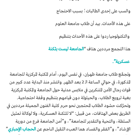
والسب على إحدى الطالبات؛ بسبب الاحتجاج
على هذه الأحداث. بيد أن طلاب جامعة العلوم
والتكنولوجيا ردوا على هذه الأحداث بتنظيم
هذا التجمع مرددين هتاف “
الجامعة ليست بثكنة
عسكرية”.
وتجمَّع طلاب جامعة طهران، في نفس اليوم، أمام المكتبة المركزية للجامعة
المذكورة، في حوالي الساعة الـ 2 بعد الظهر. وانتشر منذ البداية عدد كبير من
قوات رجال الأمن المتنكرين في ملابس مدنية حول الجامعة والمكتبة المركزية
بغية ترويع الطلاب، والحيلولة دون قيامهم بتنظيم وقفة احتجاجية.
وتحرَّكت حشود الطلاب المحتجين نحو حرم كلية الفنون الجميلة مرددين في
الطريق بعض الهتافات، من قبيل: “لا للثكنة العسكرية، ولا لوكالة تمثيل
السلطة، والتحية والتقدير للجامعة”، و”أمن الجامعة فرع من دورية
الإرشاد”، و”الفقر والفساد هما العبء الثقيل الناجم عن
الحجاب الإجباري
”