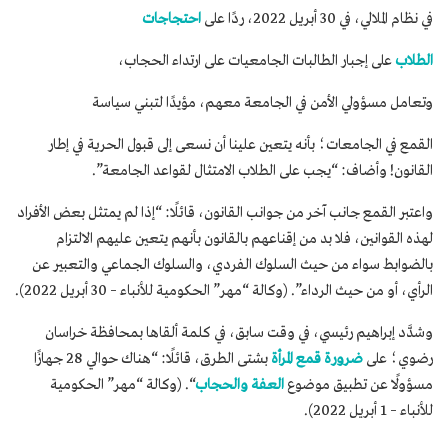
في نظام الملالي، في 30 أبريل 2022، ردًا على
احتجاجات
الطلاب
على إجبار الطالبات الجامعيات على ارتداء الحجاب،
وتعامل مسؤولي الأمن في الجامعة معهم، مؤيدًا لتبني سياسة
القمع في الجامعات؛ بأنه يتعين علينا أن نسعى إلى قبول الحرية في إطار
القانون! وأضاف: “يجب على الطلاب الامتثال لقواعد الجامعة”.
واعتبر القمع جانب آخر من جوانب القانون، قائلًا: “إذا لم يمتثل بعض الأفراد
لهذه القوانين، فلا بد من إقناعهم بالقانون بأنهم يتعين عليهم الالتزام
بالضوابط سواء من حيث السلوك الفردي، والسلوك الجماعي والتعبير عن
الرأي، أو من حيث الرداء”. (وكالة “مهر” الحكومية للأنباء – 30 أبريل 2022).
وشدَّد إبراهيم رئيسي، في وقت سابق، في كلمة ألقاها بمحافظة خراسان
رضوي؛ على
ضرورة قمع المرأة
بشتى الطرق، قائلًا: “هناك حوالي 28 جهازًا
مسؤولًا عن تطبيق موضوع
العفة والحجاب
“. (وكالة “مهر” الحكومية
للأنباء – 1 أبريل 2022).