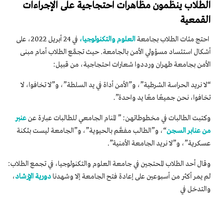
الطلاب ينظمون مظاهرات احتجاجية على الإجراءات
القمعية
احتج مئات الطلاب بجامعة
العلوم والتكنولوجيا،
في 24 أبريل 2022، على
أشكال استئساد مسؤولي الأمن بالجامعة. حيث تجمَّع الطلاب أمام مبنى
الأمن بجامعة طهران ورددوا شعارات احتجاجية، من قبيل:
“لا نريد الحراسة الشرطية”، و”الأمن أداة في يد السلطة”، و”لا تخافوا، لا
تخافوا، نحن جميعًا معًا يد واحدة”.
وكتبت الطالبات في مخطوطاتهن: ” المنام الجامعي للطالبات عبارة عن
عنبر
من عنابر السجن
“، و”الطالب مفعَّم بالحيوية”، و”الجامعة ليست بثكنة
عسكرية”، و”لا نريد الجامعة الأمنية”.
وقال أحد الطلاب المحتجين في جامعة العلوم والتكنولوجيا، في تجمع الطلاب:
لم يمر أكثر من أسبوعين على إعادة فتح الجامعة إلا وشهدنا
دورية الإرشاد
،
والتدخل في