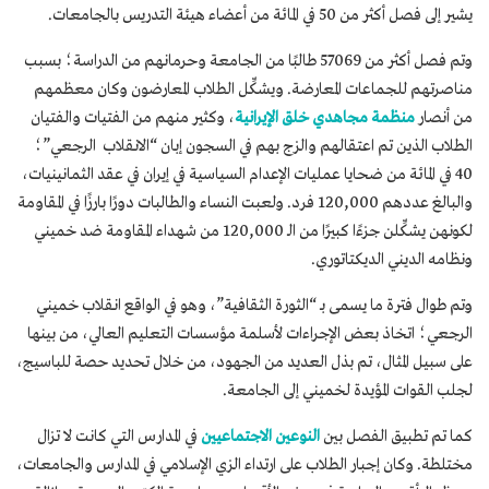
يشير إلى فصل أكثر من 50 في المائة من أعضاء هيئة التدريس بالجامعات.
وتم فصل أكثر من 57069 طالبًا من الجامعة وحرمانهم من الدراسة؛ بسبب
مناصرتهم للجماعات المعارضة. ويشكِّل الطلاب المعارضون وكان معظمهم
من أنصار
منظمة مجاهدي خلق الإيرانية
، وكثير منهم من الفتيات والفتيان
الطلاب الذين تم اعتقالهم والزج بهم في السجون إبان “الانقلاب الرجعي”؛
40 في المائة من ضحايا عمليات الإعدام السياسية في إيران في عقد الثمانينيات،
والبالغ عددهم 120,000 فرد. ولعبت النساء والطالبات دورًا بارزًا في المقاومة
لكونهن يشكِّلن جزءًا كبيرًا من الـ 120,000 من شهداء المقاومة ضد خميني
ونظامه الديني الديكتاتوري.
وتم طوال فترة ما يسمى بـ “الثورة الثقافية”، وهو في الواقع انقلاب خميني
الرجعي؛ اتخاذ بعض الإجراءات لأسلمة مؤسسات التعليم العالي، من بينها
على سبيل المثال، تم بذل العديد من الجهود، من خلال تحديد حصة للباسيج،
لجلب القوات المؤيدة لخميني إلى الجامعة.
كما تم تطبيق الفصل بين
النوعين الاجتماعيين
في المدارس التي كانت لا تزال
مختلطة. وكان إجبار الطلاب على ارتداء الزي الإسلامي في المدارس والجامعات،