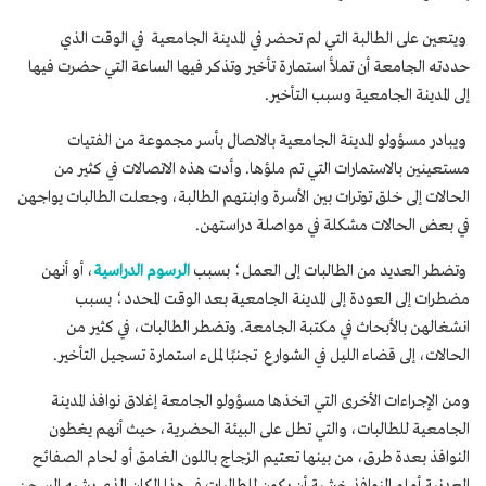
ويتعين على الطالبة التي لم تحضر في المدينة الجامعية في الوقت الذي
حددته الجامعة أن تملأ استمارة تأخير وتذكر فيها الساعة التي حضرت فيها
إلى المدينة الجامعية وسبب التأخير.
ويبادر مسؤولو المدينة الجامعية بالاتصال بأسر مجموعة من الفتيات
مستعينين بالاستمارات التي تم ملؤها. وأدت هذه الاتصالات في كثير من
الحالات إلى خلق توترات بين الأسرة وابنتهم الطالبة، وجعلت الطالبات يواجهن
في بعض الحالات مشكلة في مواصلة دراستهن.
وتضطر العديد من الطالبات إلى العمل؛ بسبب
الرسوم الدراسية
، أو أنهن
مضطرات إلى العودة إلى المدينة الجامعية بعد الوقت المحدد؛ بسبب
انشغالهن بالأبحاث في مكتبة الجامعة. وتضطر الطالبات، في كثير من
الحالات، إلى قضاء الليل في الشوارع تجنبًا لملء استمارة تسجيل التأخير.
ومن الإجراءات الأخرى التي اتخذها مسؤولو الجامعة إغلاق نوافذ المدينة
الجامعية للطالبات، والتي تطل على البيئة الحضرية، حيث أنهم يغطون
النوافذ بعدة طرق، من بينها تعتيم الزجاج باللون الغامق أو لحام الصفائح
المعدنية أمام النوافذ خشية أن يكون للطالبات في هذا المكان الذي يشبه السجن