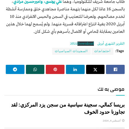
طلاب جامعة شريف للتكنولوجيا، وهما
علي يونسى، وأميرحسين مرادي
،
بالسجن 16 عامًا لكل منهما بتهمة مناصرة مجاهدي خلق وممارسة أنشطة
تخدم مصالحهم. وتعرضا للتعذيب في السجن والحبس الانفرادي منذ 10
أبريل 2020 بغية انتزاع اعترافاته قسرية منهما. ولم يُسمح لهما خلال هذين
العامين بمقابلة المحامي أو الاتصال بأسرهم بأي شكل كان.
التقرير الشهري أبريل 2022
Download
Tags:
احتجاجات
السجينات السياسيات
موصى به لك
بريسا كمالي، سجينة سياسية من سجن يزد المركزي: لقد
تجاوزنا حدود الخوف
أغسطس 6, 2026