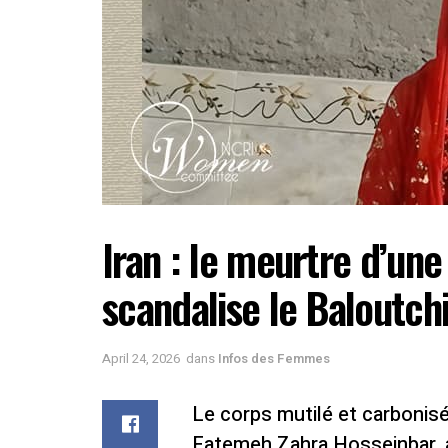
Iran : le meurtre d’une 
scandalise le Baloutch
April 24, 2026
dans
Infos des Femmes
Le corps mutilé et carbonisé
Fatemeh Zahra Hosseinbar, a