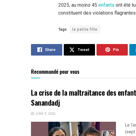
2025, au moins 45
enfants
ont été t
constituent des violations flagrantes 
Tags:
la petite fille
Share
Tweet
Pin
Recommandé pour vous
La crise de la maltraitance des enfan
Sanandadj
JUNE 9, 2026
Le 1e
(sept