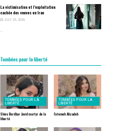
La victimisation et l’exploitation
cachée des veuves en Iran
JULY 23, 2026
...
Tombées pour la liberté
TOMBÉES POUR LA
TOMBÉES POUR LA
LIBERTÉ
LIBERTÉ
Shiva Bordbar Javid martyr de la
Fatemeh Alizadeh
liberté