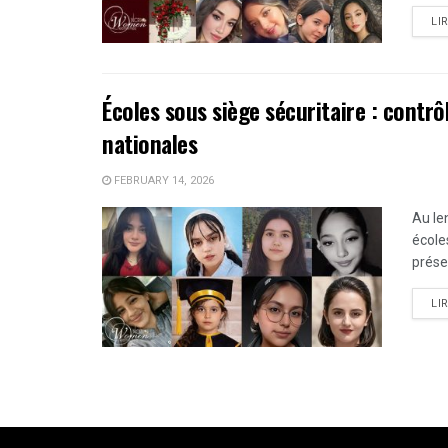
LI
Écoles sous siège sécuritaire : contr
nationales
FEBRUARY 14, 2026
Au le
école
prése
LI