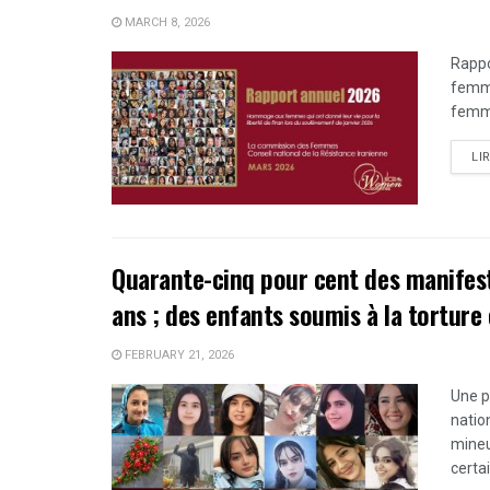
MARCH 8, 2026
Rappo
femme
femme
LI
Quarante-cinq pour cent des manifest
ans ; des enfants soumis à la torture
FEBRUARY 21, 2026
Une p
natio
mineu
certai