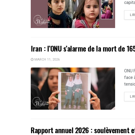
capita
LI
Iran : l’ONU s’alarme de la mort de 1
MARCH 11, 2026
ONU F
face 
tensi
LI
Rapport annuel 2026 : soulèvement e