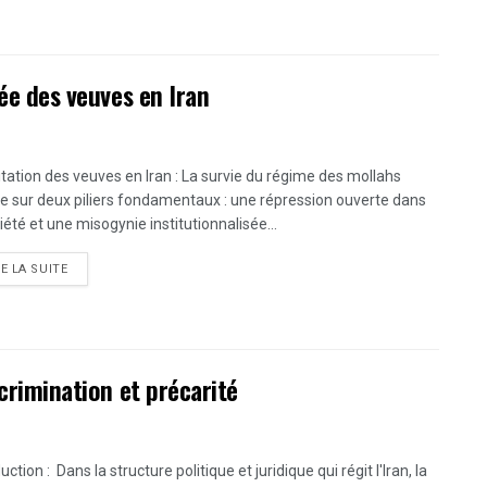
hée des veuves en Iran
itation des veuves en Iran : La survie du régime des mollahs
e sur deux piliers fondamentaux : une répression ouverte dans
iété et une misogynie institutionnalisée...
DETAILS
RE LA SUITE
scrimination et précarité
uction : Dans la structure politique et juridique qui régit l'Iran, la