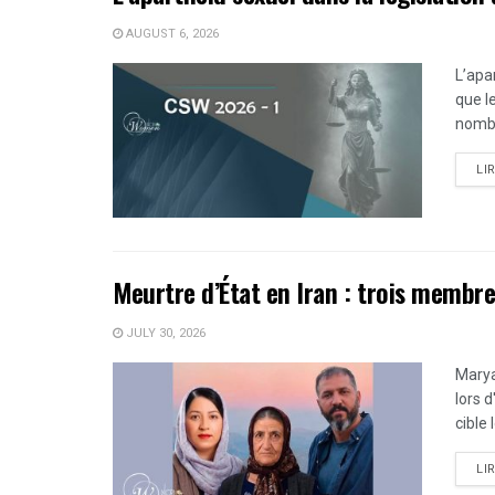
AUGUST 6, 2026
L’apa
que l
nombr
LI
Meurtre d’État en Iran : trois membres
JULY 30, 2026
Marya
lors 
cible 
LI