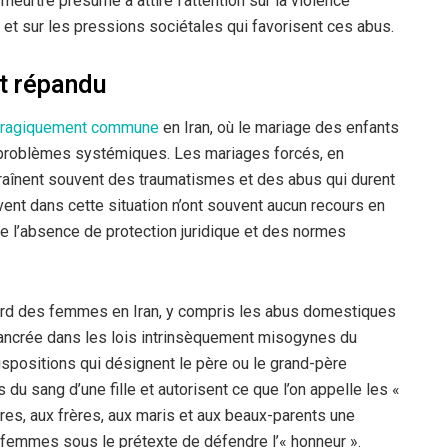
meurtre présumé a attiré l’attention sur la violence
et sur les pressions sociétales qui favorisent ces abus.
t répandu
tragiquement commune
en Iran, où le mariage des enfants
 problèmes systémiques. Les mariages forcés, en
traînent souvent des traumatismes et des abus qui durent
vent dans cette situation n’ont souvent aucun recours en
 de l’absence de protection juridique et des normes
gard des femmes en Iran, y compris les abus domestiques
ancrée dans les lois intrinsèquement misogynes du
spositions qui désignent le père ou le grand-père
du sang d’une fille et autorisent ce que l’on appelle les «
res, aux frères, aux maris et aux beaux-parents une
e femmes sous le prétexte de défendre l’« honneur ».