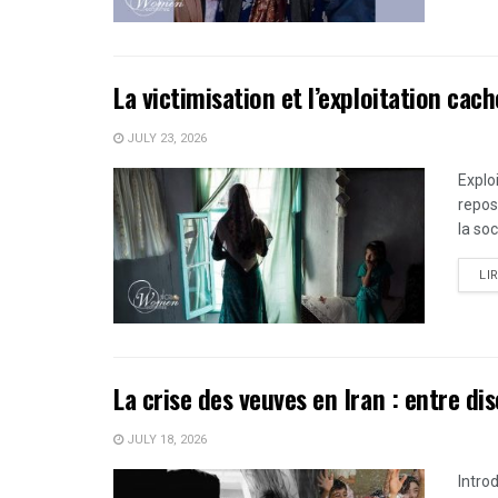
La victimisation et l’exploitation cac
JULY 23, 2026
Explo
repos
la soc
LI
La crise des veuves en Iran : entre di
JULY 18, 2026
Introd