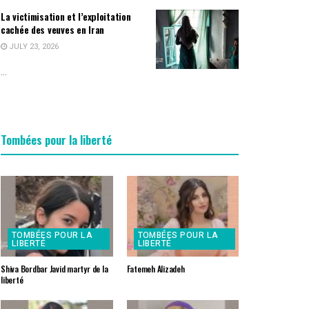
La victimisation et l’exploitation
cachée des veuves en Iran
JULY 23, 2026
...
Tombées pour la liberté
TOMBÉES POUR LA
TOMBÉES POUR LA
LIBERTÉ
LIBERTÉ
Shiva Bordbar Javid martyr de la
Fatemeh Alizadeh
liberté