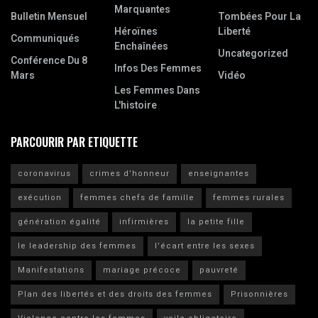
Marquantes
Bulletin Mensuel
Tombées Pour La
Héroïnes
Liberté
Communiqués
Enchaînées
Uncategorized
Conférence Du 8
Infos Des Femmes
Mars
Vidéo
Les Femmes Dans
L'histoire
PARCOURIR PAR ETIQUETTE
coronavirus
crimes d’honneur
enseignantes
exécution
femmes chefs de famille
femmes rurales
génération égalité
infirmières
la petite fille
le leadership des femmes
l’écart entre les sexes
Manifestations
mariage précoce
pauvreté
Plan des libertés et des droits des femmes
Prisonnières