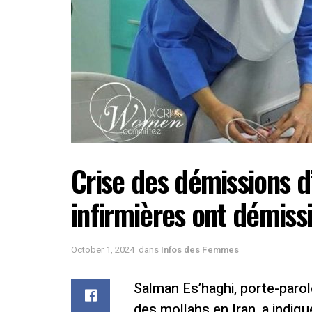
Crise des démissions d’
infirmières ont démiss
October 1, 2024
dans
Infos des Femmes
Salman Es’haghi, porte-paro
des mollahs en Iran, a indiqu