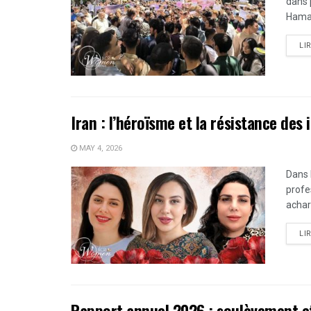
dans 
Hamad
LI
Iran : l’héroïsme et la résistance de
MAY 4, 2026
Dans 
profe
achar
LI
Rapport annuel 2026 : soulèvement e