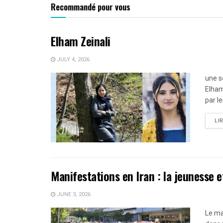
Recommandé pour vous
Elham Zeinali
JULY 4, 2026
une s
Elham
par le
LI
Manifestations en Iran : la jeunesse e
JUNE 3, 2026
Le ma