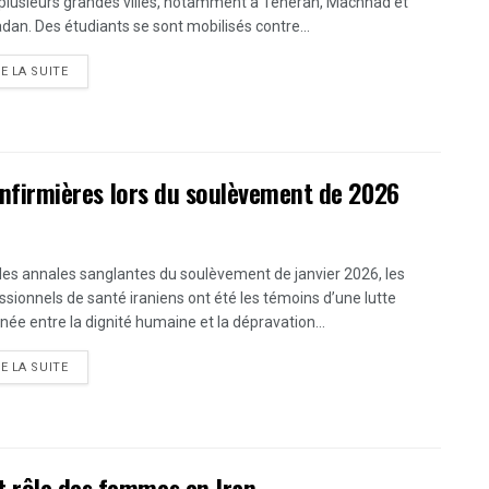
plusieurs grandes villes, notamment à Téhéran, Machhad et
an. Des étudiants se sont mobilisés contre...
DETAILS
RE LA SUITE
s infirmières lors du soulèvement de 2026
les annales sanglantes du soulèvement de janvier 2026, les
ssionnels de santé iraniens ont été les témoins d’une lutte
née entre la dignité humaine et la dépravation...
DETAILS
RE LA SUITE
t rôle des femmes en Iran