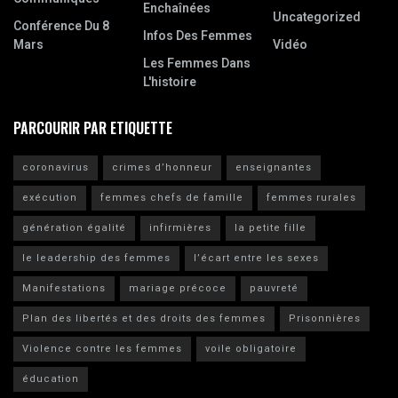
Enchaînées
Uncategorized
Conférence Du 8
Infos Des Femmes
Mars
Vidéo
Les Femmes Dans
L'histoire
PARCOURIR PAR ETIQUETTE
coronavirus
crimes d’honneur
enseignantes
exécution
femmes chefs de famille
femmes rurales
génération égalité
infirmières
la petite fille
le leadership des femmes
l’écart entre les sexes
Manifestations
mariage précoce
pauvreté
Plan des libertés et des droits des femmes
Prisonnières
Violence contre les femmes
voile obligatoire
éducation