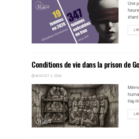
Une p
heure
étant
LI
Conditions de vie dans la prison de 
AUGUST 2, 2026
Mémoi
humai
Haj-H
LI