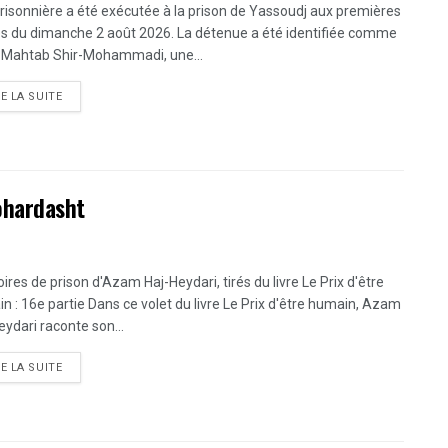
risonnière a été exécutée à la prison de Yassoudj aux premières
s du dimanche 2 août 2026. La détenue a été identifiée comme
 Mahtab Shir-Mohammadi, une...
DETAILS
RE LA SUITE
Gohardasht
res de prison d'Azam Haj-Heydari, tirés du livre Le Prix d'être
n : 16e partie Dans ce volet du livre Le Prix d'être humain, Azam
eydari raconte son...
DETAILS
RE LA SUITE