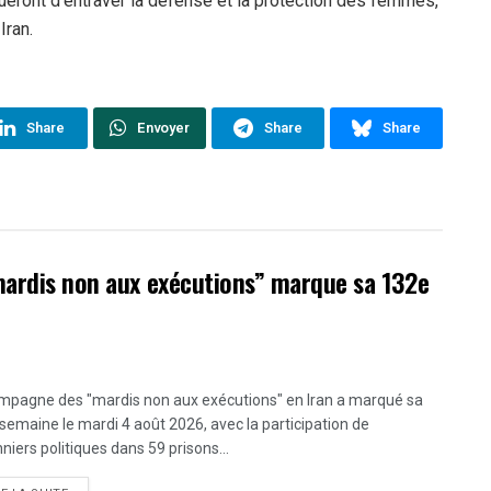
ueront d’entraver la défense et la protection des femmes,
Iran.
Share
Envoyer
Share
Share
mardis non aux exécutions” marque sa 132e
mpagne des "mardis non aux exécutions" en Iran a marqué sa
semaine le mardi 4 août 2026, avec la participation de
niers politiques dans 59 prisons...