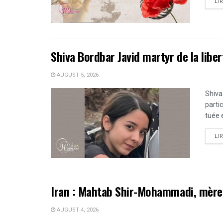
LI
Shiva Bordbar Javid martyr de la liber
AUGUST 5, 2026
Shiva
parti
tuée e
LI
Iran : Mahtab Shir-Mohammadi, mère 
AUGUST 4, 2026