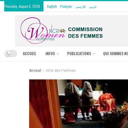
Thursday, August 6, 2026
English
Français
فارسی
عربی
ACCUEIL
INFOS
PUBLICATIONS
QUI SOMMES N
Acceuil
Infos des Femmes