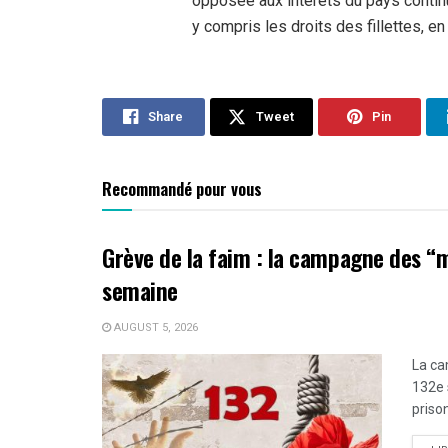
opposée aux intérêts du pays contin
y compris les droits des fillettes, en 
Share
Tweet
Pin
Recommandé pour vous
Grève de la faim : la campagne des “
semaine
AUGUST 5, 2026
La ca
132e 
prison