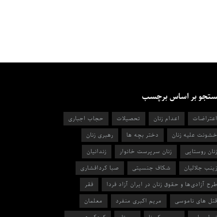
تجو بر اساس برچسب
عتراضات
اعدام زنان
تحصیلات
حجاب اجباری
شونت علیه زنان
دختر بچه ها
رهبری زنان
نان روستایی
زنان سرپرست خانوار
زندانیان
ینب جلالیان
شکاف جنسیتی
صبا کردافشاری
رح آزادی‌ها و حقوق زنان در ایران آزاد فردا
فقر
تل های ناموسی
مریم اکبری منفرد
معلمان