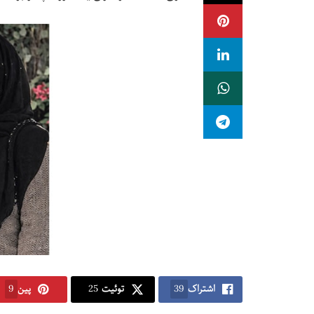
اشتراک
39
توئیت
25
پین
9