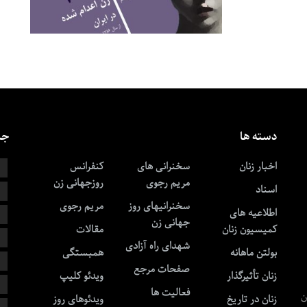
دسته ها
جس
اخبار زنان
سخنرانی های
کنفرانس
ا
مریم رجوی
روزجهانی زن
اسناد
خ
سخنرانیهای روز
مریم رجوی
اطلاعیه های
ز
جهانی زن
کمیسیون زنان
مقالات
ز
شهدای راه آزادی
بولتن ماهانه
همبستگی
ط
صفحات مرجع
زنان تأثیرگذار
ویدئو کلیپ
ق
فعالیت ها
ن
زنان در تاریخ
ویدئوهای روز