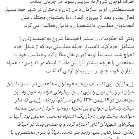
اطراف قوچان شروع به تدریس نمود. در جریان انقلاب
ضدسلطنتی، او در سازمان دادن زنان و دختران در شهر خود بسیار
فعال بود. و بعد از پیروزی انقلاب با بخشهای مختلف مثل
انجمنهای معلمین، دانشجویان و مادران فعالیت می کرد.
وقتی که حکومت زن ستیز آخوندها شروع به تصفیه زنان از
مشاغل خود کرد، ناهید از جمله معلمینی بود که از شغل خود
اخراج شد. متعاقباً او به تهران نقل مکان کرد و فعالیت خود با
مجاهدین را هرچه بیشتر افزایش داد. تا اینکه در ۱۹بهمن۶۰ همراه
با یاران خود، جان بر سر پیمان آزادی گذاشت.
رژیم ایران برای تضعیف روحیه هواداران مجاهدین دربند، زندانیان
جوان در زندان اوین را برای دیدن پیکرهای غرقه به خون رهبران
مجاهدین در ۱۹بهمن۱۳۶۰ بالای سر آنها بردند. رژیمی که فکر
میکرد زندانیان جوان و بی تجربه، روحیه خود را در این صحنه
خواهند باخت ولی، دچار یک اشتباه محاسبه محض بود. آنها به
پیکرهای شهیدان ادای احترام کرده و با صدای بلند در حیاط
زندان، شعارهایی علیه رژیم سر دادند. ‌ٰذیلاً با شرح مختصری، با