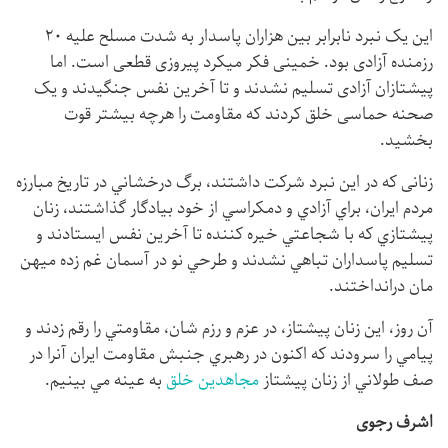
این یک نبرد نابرابر بین هزاران پاسدار به شدت مسلح علیه ۲۰
رزمنده آزادی بود. خمینی فکر میکرد پیروزی قطعی است. اما
پیشتازان آزادی تسلیم نشدند و تا آخرین نفس جنگیدند و یک
صحنه حماسی خلق کردند که مقاومت را هرچه بیشتر قوت
بخشید.
زنانی که در این نبرد شرکت داشتند، برگ درخشاني در تاريخ مبارزه
مردم ايران، براي آزادي و دمكراسي از خود بيادگار گذاشتند، زنان
پيشتازي كه با شجاعتي خيره كننده تا آخرين نفس ايستادند و
تسليم پاسداران تباهي نشدند و طرحي نو در آسمان غم زده ميهن
مان درانداختند.
آن روز، اين زنان پيشتاز، در عزم و رزم شان، مقاومتي را رقم زدند و
پيامي را سرودند كه اکنون در رهبري جنبش مقاومت ايران آنرا در
صف طولاني از زنان پيشتاز
مجاهدين خلق
به عينه مي بينيم.
اشرف رجوی