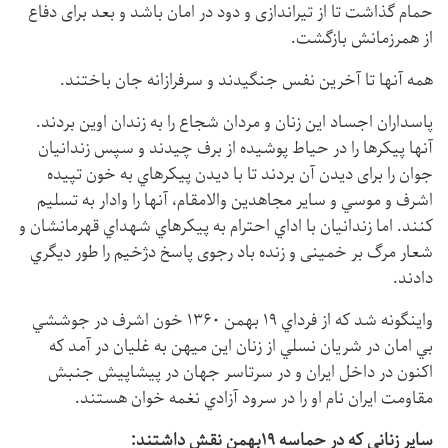
حمام گذاشت تا از تیراندازی و دود در امان باشد و بعد برای دفاع
از همرزمانش بازگشت.
همه آنها تا آخرین نفس جنگیدند و سرفرازانه جان باختند.
پاسداران اجساد این زنان و مردان شجاع را به زندان اوین بردند.
آنها پیکرها را در حیاط پوشيده از برف چیدند و سپس زندانیان
جوان را برای دیدن آن بردند تا با ديدن پيكرهاي به خون تپيده
اشرف و موسي و ساير مجاهدين والامقام، آنها را وادار به تسليم
كنند. اما زندانيان با اداي احترام به پيكرهاي شهداي قهرمانشان و
شعار مرگ بر خمینی و زنده باد رجوی پاسخ دژخيم را طور ديگري
دادند.
واينگونه شد كه از فرداي ۱۹ بهمن ۱۳۶۰ خون اشرف در جوششي
بي امان در شريان نسلي از زنان اين ميهن به غليان در آمد كه
اكنون در داخل ايران و در سرتاسر جهان در پيشاپيش جنبش
مقاومت ايران نام او را در سرود آزادي نغمه خوان هستند.
سایر زنانی که در حماسه ۱۹بهمن نقش داشتند: