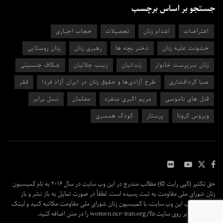
جستجو بر اساس برچسب
اعتراضات
اعدام زنان
تحصیلات
حجاب اجباری
خشونت علیه زنان
دختر بچه ها
رهبری زنان
زنان روستایی
زنان سرپرست خانوار
زندانیان
زینب جلالیان
شکاف جنسیتی
صبا کردافشاری
طرح آزادی‌ها و حقوق زنان در ایران آزاد فردا
فقر
قتل های ناموسی
مریم اکبری منفرد
معلمان
نسل برابر
ویروس کرونا
پرستار
کودک همسری
حق تکثیر (کپی رایت ©) مطالب مندرج در این وب سایت در سال ۲۰۱۶ به نام کمیسیون
زنان شورای ملی مقاومت به ثبت رسیده است. لطفاً در صورت تمایل به باز نشر و باز
پخش مطالب این وب سایت، با کمیسیون زنان شورای ملی مقاومت مکاتبه کنید و لینک
مقاله اصلی بر روی سایت women.ncr-iran.org/fa را در متن اضافه کنید.