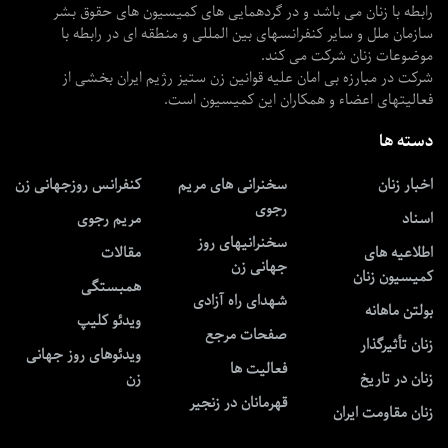
رابطه با زنان می باشد و در گردهمایی های کمیسیون های حقوق بشر
سازمان ملل و سایر کنفرانسهای بین المللی و منطقه ای در رابطه با
موضوعات زنان شرکت می کند.
شرکت در مبارزه بی امان علیه قوانین زن ستیز رژیم ایران بخشی از
فعالیتهای اعضاء و همکاران این کمیسیون است.
دسته ها
اخبار زنان
سخنرانی های مریم
کنفرانس روزجهانی زن
رجوی
اسناد
مریم رجوی
سخنرانیهای روز
اطلاعیه های
مقالات
جهانی زن
کمیسیون زنان
همبستگی
شهدای راه آزادی
بولتن ماهانه
ویدئو کلیپ
صفحات مرجع
زنان تأثیرگذار
ویدئوهای روز جهانی
فعالیت ها
زنان در تاریخ
زن
قهرمانان در زنجیر
زنان مقاومت ایران