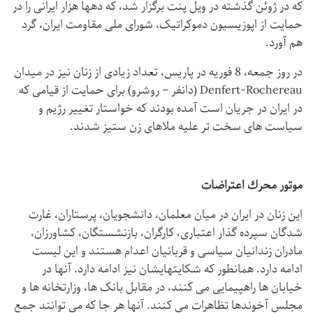
که در ژوئن گذشته در ویل پنت برگزار شد، که دهها هزار ایرانی را در
حمایت از اپوزیسیون دموکراتیک، شورای ملی مقاومت ایران، گرد
هم آورد.
در روز جمعه، 8 فوریه در پاریس، تعداد زیادی از زنان نیز در میدان
Denfert-Rochereau (دانفر – روشرو) برای حمایت از قیامی که
در ایران در جریان است آمده بودند كه خواستار تغییر رژیم و
سیاست های سخت تر علیه ملاهای زن ستیز شدند.
موتور محرك اعتراضات
این زنان در ایران در میان معلمان، دانشجویان، پرستاران، غارت
شدگان سپرده گذار اعتباری، کارگران، بازنشستگان، کشاورزان،
مادران زندانیان سیاسی و قربانیان اعدام هستند و این لیست
ادامه دارد. همانطور كه شكایتهایشان نیز ادامه دارد. آنها در
خیابان ها راهپیمایی می کنند، در مقابل بانک ها، وزارتخانه ها و
مجلس آخوندها تظاهرات می کنند. آنها هر جا که می توانند جمع