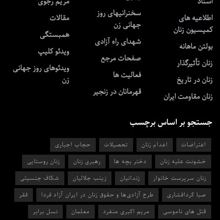
اسناد
مریم رجوی
سخنرانیهای روز
اطلاعیه های
مقالات
جهانی زن
کمیسیون زنان
همبستگی
شهدای راه آزادی
بولتن ماهانه
ویدئو کلیپ
صفحات مرجع
زنان تأثیرگذار
ویدئوهای روز جهانی
فعالیت ها
زنان در تاریخ
زن
قهرمانان در زنجیر
زنان مقاومت ایران
جستجو بر اساس برچسب
اعتراضات
اعدام زنان
تحصیلات
حجاب اجباری
خشونت علیه زنان
دختر بچه ها
رهبری زنان
زنان روستایی
زنان سرپرست خانوار
زندانیان
زینب جلالیان
شکاف جنسیتی
صبا کردافشاری
طرح آزادی‌ها و حقوق زنان در ایران آزاد فردا
فقر
قتل های ناموسی
مریم اکبری منفرد
معلمان
نسل برابر