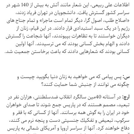
اطلاعات علی ربیعی، این شعار مانند آتش به بیش از 140 شهر در
سراسر کشور گسترش یافت. دانشجویان در تهران فریاد زدند،
«اصلاح طلب، اصول گرا، دیگر تمام است ماجرا» و تمام جناح های
رژیم را در یک سبد استبدادی قرار دادند. در این قیام، زنان از
دیگران خواستند تا به تظاهرات بپیوندند، آنها شجاعت را گسترش
دادند و الهام بخش كسانی بودند كه می ترسیدند. آنها اولین
کسانی بودند که شعارهایی دادند که باعث برخاستن جمعیت شد.
س:
پس پیامی که می خواهید به زنان دنیا بگویید چیست و
چگونه می توانند از جنبش شما حمایت کنند؟
ارج:
در آستانه 40مین سالگرد انقلاب ضدسلطنتی، هزاران نفر در
تبعید، مصمم هستند که در پاریس جمع شوند تا صدای خواهران
خود در ایران را به گوش همه برسانند. آنها از كسانی كه با فقر و
سرکوب، تبعیض و تفكیك جنسیتی دست و پنجه نرم می كنند،
دفاع خواهند کرد. آنها از سراسر اروپا و آمریکای شمالی به پاریس