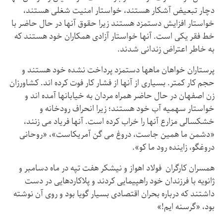
دچار تبعیض آشکار هستند، خواستار امنیت شغلی هستند،
خواستار افزایش دستمزد هستند زیرا حقوق آنها در حال حاضر با
خط فقر یكی است. آنها خواستار آزادی همکاران خود هستند که
به خاطر اعتراض زندانی شدند.
پرستاران خواهان ماهها دستمزد پرداخت نشده خود هستند و
حجم کار كمتر. بسیاری از آنها از فشار کار فوت کرده اند. کشاورزان
زن اصفهان در حال حاضر همراه مردان به خیابانها آمده اند و
خواستار سهمیه آب خود هستند؛ زیرا انحراف رودخانه و
خشکسالی مزارع آنها را خراب کرده است. آنها فریاد می زنند،
«دشمن ما همین جاست، دروغ می گن آمریکاست»، «روحانی
دروغگو، زاینده رود ما كو».
همسران كارگران فولاد اهواز و نیشكر هفت تپه در ماه دسامبر و
ژانویه با فرزندان خود راهپیمایی كردند و پلاکاردهایی در دست
داشتند که درباره بحران اقتصادی بسیار گویا بود و روی آن نوشته
بود، «گرسنه ایم!»